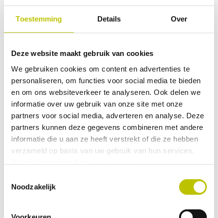
Vergelijk product
In het
Gewicht: 650 gram Afneembaar
handvat Compact op te bergen
Toestemming
Details
Over
Diameter 24 cm
Klantenbeoordeling
9
Gratis verzenden
(NL & BE vanaf €50)
Deze website maakt gebruik van cookies
90 dagen
retourgarantie
We gebruiken cookies om content en advertenties te
personaliseren, om functies voor social media te bieden
Op voorraad
en om ons websiteverkeer te analyseren. Ook delen we
Thuis binnen 1 werkdag
Kampa - Space Saver Pannenset
informatie over uw gebruik van onze site met onze
partners voor social media, adverteren en analyse. Deze
De Space Saver pannenset van
partners kunnen deze gegevens combineren met andere
Kampa is zo ontworpen dat de
pannen gemakkelijk in elkaar kunnen
informatie die u aan ze heeft verstrekt of die ze hebben
worden opgeborgen. Alle pannen
verzameld op basis van uw gebruik van hun services.
hebben een deksel en hittebestendige
Meer informatie in het
cookiebeleid
.
handgrepen. Anders dan door
Kampa aangegeven wordt zijn deze
Toestemmingsselectie
pannen niet op inductie te gebruiken,
Noodzakelijk
de bodem is niet vlak en niet
29,90
49,50
magnetisch. Productkenmerken: RVS
pannen Hittebestendige handgrepen
Geschikt voor elektrisch, keramisch,
Voorkeuren