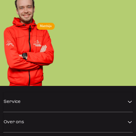
Matthijs
Service
Over ons