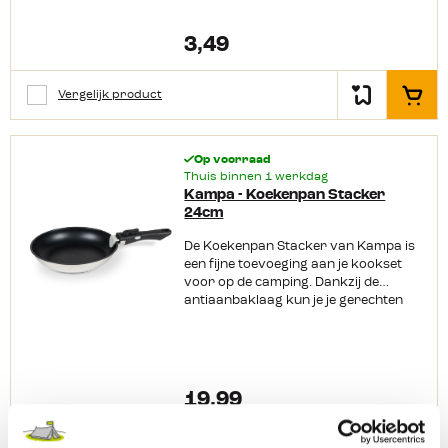
°C
3,49
Vergelijk product
In het
Op voorraad
Thuis binnen 1 werkdag
Kampa - Koekenpan Stacker
24cm
De Koekenpan Stacker van Kampa is
een fijne toevoeging aan je kookset
voor op de camping. Dankzij de
antiaanbaklaag kun je je gerechten
met minder vet bereiden en maak je
de koekenpan weer makkelijk schoon.
Het lichte ontwerp maakt hem handig
in gebruik en het afneembare
handvat zorgt ervoor dat hij minder
19,99
ruimte inneemt bij het opbergen.
Ideaal voor elke kampeervakantie.
Productkenmerken: Antiaanbaklaag