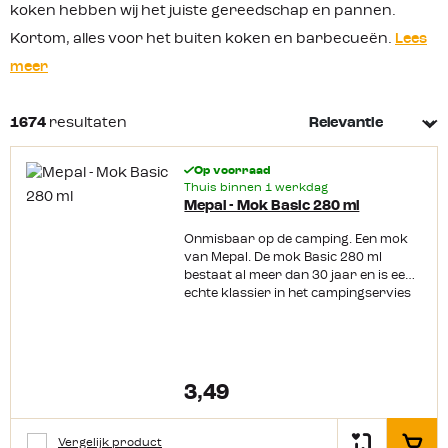
koken hebben wij het juiste gereedschap en pannen.
Kortom, alles voor het buiten koken en barbecueën.
Lees
meer
1674
resultaten
Op voorraad
Thuis binnen 1 werkdag
Mepal - Mok Basic 280 ml
Onmisbaar op de camping. Een mok
van Mepal. De mok Basic 280 ml
bestaat al meer dan 30 jaar en is een
echte klassier in het campingservies
van Mepal. Productkenmerken:
Krasbestendig Lichtgewicht Gemaakt
van SAN Stapelbaar Geschikt tot 85
°C
3,49
Vergelijk product