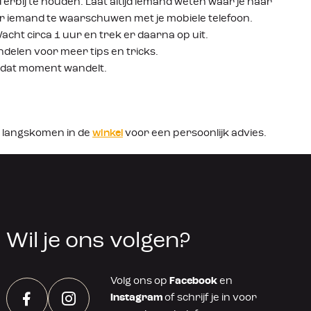
d erbij te houden. Laat altijd iemand weten waar je naar
er iemand te waarschuwen met je mobiele telefoon.
Wacht circa 1 uur en trek er daarna op uit.
delen voor meer tips en tricks.
p dat moment wandelt.
 langskomen in de
winkel
voor een persoonlijk advies.
Wil je ons volgen?
Volg ons op
Facebook
en
Instagram
of schrijf je in voor
Facebook
Instagram