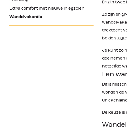
Podoloog
Er zijn twee
Extra comfort met nieuwe inlegzolen
Zo zijn er 
Wandelvakantie
wandelvakan
trektocht v
beide sugges
Je kunt zo’
deelnemen a
hetzelfde 
Een wan
Dit is miss
worden de v
Griekenland,
De keuze is 
Wandels