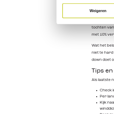
neem rustdag
slokje drink
Weigeren
Naast dat er
tochten van 
met 10% verl
Wat het bela
niet te har
down doet 
Tips en
Als laatste 
Check i
Per lan
Kijk na
winddi