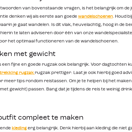
twoorden van bovenstaande vragen, is het belangrijk om de ju
tie denken wij als eerste aan goede
wandelschoenen
. Houd b
arin je gaat wandelen. Is dit vlak, heuvelachtig, hoog in de be
hierin te laten adviseren door één van onze wandelspecialiste
voor het optimaal functioneren van de wandelschoenen.
ken met gewicht
s een fijne en goede rugzak ook belangrijk. Voor dagtochten k
trekking rugzak
rugzak prettiger. Laat je ook hierbij goed adv
r meer tips rondom reistassen. Om je te helpen bij het maken 
met gewicht) passen. Bang dat je tijdens de reis te weinig dr
utfit compleet te maken
ttende
kleding
erg belangrijk. Denk hierbij aan kleding die niet