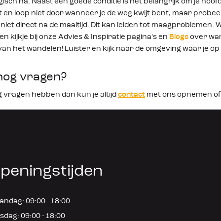
gisch na. Naast een goede conditie is het belangrijk om je hoof
t en loop niet door wanneer je de weg kwijt bent, maar probe
niet direct na de maaltijd. Dit kan leiden tot maagproblemen. 
n kijkje bij onze Advies & Inspiratie pagina's en
Blogs
over wan
van het wandelen! Luister en kijk naar de omgeving waar je o
nog vragen?
g vragen hebben dan kun je altijd
contact
met ons opnemen of
peningstijden
ndag: 09:00 - 18:00
sdag: 09:00 - 18:00