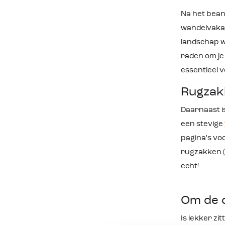
Na het bean
wandelvakan
landschap wa
raden om je 
essentieel 
Rugzak
Daarnaast i
een stevige
pagina's voo
rugzakken (
echt!
Om de o
Is lekker zi