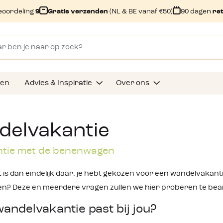
eoordeling
9
Gratis verzenden
(NL & BE vanaf €50)
90 dagen
re
gen
Advies & Inspiratie
Over ons
elvakantie
tie met de benenwagen
s dan eindelijk daar: je hebt gekozen voor een wandelvakantie
n? Deze en meerdere vragen zullen we hier proberen te be
andelvakantie past bij jou?