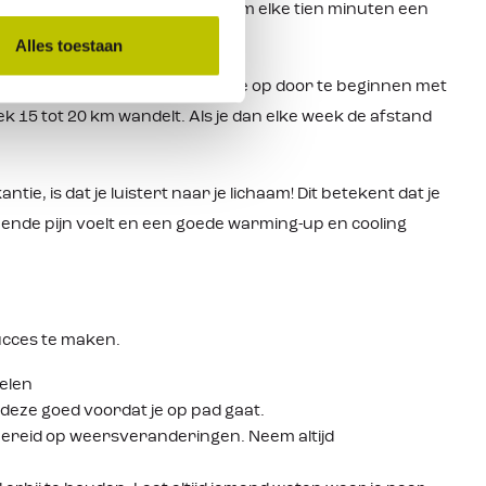
 tijdens de wandeltraining, neem elke tien minuten een
anaan).
Alles toestaan
alvast een begin: Bouw je conditie op door te beginnen met
eek 15 tot 20 km wandelt. Als je dan elke week de afstand
tie, is dat je luistert naar je lichaam! Dit betekent dat je
nende pijn voelt en een goede warming-up en cooling
succes te maken.
elen
 deze goed voordat je op pad gaat.
ereid op weers­veranderingen. Neem altijd