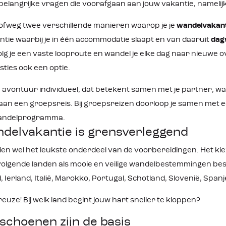
 belangrijke vragen die voorafgaan aan jouw vakantie, namelijk:
grofweg twee verschillende manieren waarop je je
wandelvakant
tie waarbij je in één accommodatie slaapt en van daaruit
dag
olg je een vaste looproute en wandel je elke dag naar nieuwe
ties ook een optie.
n avontuur individueel, dat betekent samen met je partner, wa
an een groepsreis. Bij groepsreizen doorloop je samen met 
wandelprogramma.
delvakantie is grensverleggend
chien wel het leukste onderdeel van de voorbereidingen. Het 
olgende landen als mooie en veilige wandelbestemmingen beste
 Ierland, Italië, Marokko, Portugal, Schotland, Slovenië, Spanj
reuze! Bij welk land begint jouw hart sneller te kloppen?
choenen zijn de basis