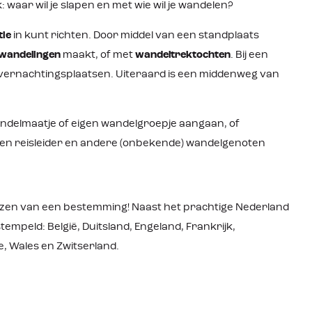
 waar wil je slapen en met wie wil je wandelen?
ie
in kunt richten. Door middel van een standplaats
wandelingen
maakt, of met
wandeltrektochten
. Bij een
 overnachtingsplaatsen. Uiteraard is een middenweg van
ndel­maatje of eigen wandel­groepje aangaan, of
een reisleider en andere (onbekende) wandelgenoten
kiezen van een bestemming! Naast het prachtige Nederland
mpeld: België, Duitsland, Engeland, Frankrijk,
e, Wales en Zwitserland.