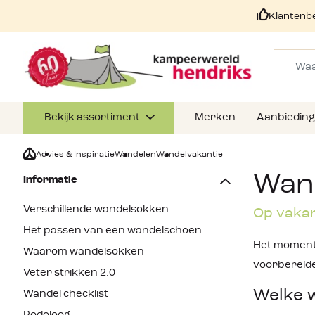
Klantenb
Bekijk assortiment
Merken
Aanbiedin
Advies & Inspiratie
Wandelen
Wandelvakantie
Wand
Informatie
Verschillende wandelsokken
Op vakan
Het passen van een wandelschoen
Het moment i
Waarom wandelsokken
voorbereide
Veter strikken 2.0
Welke w
Wandel checklist