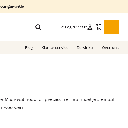
tourgarantie
Hé!
Log direct in
Blog
Klantenservice
De winkel
Over ons
. Maar wat houdt dit precies in en wat moet je allemaal
antwoorden.