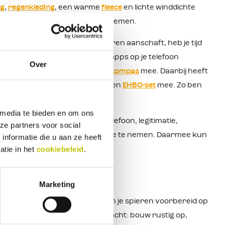
ng
,
regenkleding
, een warme
fleece
en lichte winddichte
nebril
en zonnebrand mee te nemen.
er je de kaart ruim van tevoren aanschaft, heb je tijd
 Natuurlijk kun je ook GPS of apps op je telefoon
Over
en. Neem daarom ook altijd een
kompas
mee. Daarbij heeft
niet nodig hebt, maar neem ook een
EHBO-set
mee. Zo ben
 media te bieden en om ons
t overal pinnen), je mobiele telefoon, legitimatie,
ze partners voor social
 Vergeet ook niet een camera mee te nemen. Daarmee kun
nformatie die u aan ze heeft
atie in het
cookiebeleid
.
lvakantie.
Marketing
om vooraf goed te trainen. Zo zijn je spieren voorbereid op
 de volgende algemene tips in acht: bouw rustig op,