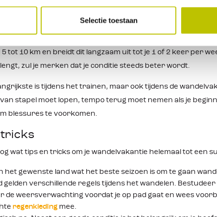
en, doe niet te veel kilometers in één keer, wissel van tempo
en en eet elk uur iets (bijvoorbeeld een koekje, boterham of b
Selectie toestaan
 online vele trainingsschema's te vinden zijn, bieden we hier 
5 tot 10 km en breidt dit langzaam uit tot je 1 of 2 keer per w
engt, zul je merken dat je conditie steeds beter wordt.
ngrijkste is tijdens het trainen, maar ook tijdens de wandelvakan
d van stapel moet lopen, tempo terug moet nemen als je begin
om blessures te voorkomen.
 tricks
nog wat tips en tricks om je wandelvakantie helemaal tot een 
n het gewenste land wat het beste seizoen is om te gaan wand
d gelden verschillende regels tijdens het wandelen. Bestudeer
ar de weersverwachting voordat je op pad gaat en wees voorb
chte
regenkleding
mee.