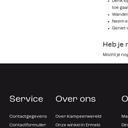
Denk lo
toe gaa
Wandel 
Neem ee
Geniet 
Heb je 
Mocht je no
Service
Over ons
O
Contactgegevens
Over Kampeerwereld
Maa
Contactformulier
Onze winkel in Ermelo
Din