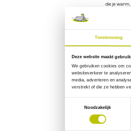
die je warm,
jassen. Hie
Om te navig
om deze te b
Toestemming
gebruiken, 
het ook wel 
Deze website maakt gebruik
je voorbere
We gebruiken cookies om cont
Naast bovens
websiteverkeer te analyseren
reservering
media, adverteren en analys
verstrekt of die ze hebben v
jij je avon
Toestemmingsselectie
Trainen
Noodzakelijk
En dan in d
de activitei