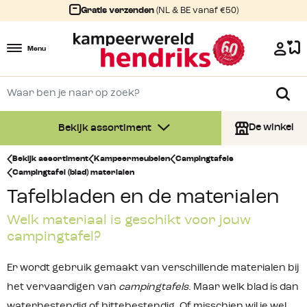
Gratis verzenden
(NL & BE vanaf €50)
Menu
De winkel
Bekijk assortiment
Bekijk assortiment
Kampeermeubelen
Campingtafels
Campingtafel (blad) materialen
Tafelbladen en de materialen
Welk materiaal is geschikt voor jouw
campingtafel?
Er wordt gebruik gemaakt van verschillende materialen bij
het vervaardigen van
campingtafels
. Maar welk blad is dan
waterbestendig of hittebestendig. Of misschien wil je wel