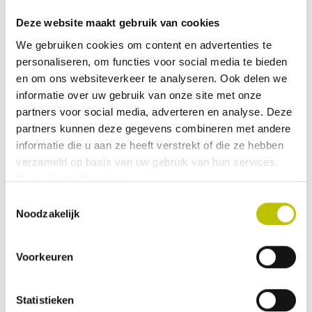
Deze website maakt gebruik van cookies
We gebruiken cookies om content en advertenties te
personaliseren, om functies voor social media te bieden
en om ons websiteverkeer te analyseren. Ook delen we
informatie over uw gebruik van onze site met onze
partners voor social media, adverteren en analyse. Deze
partners kunnen deze gegevens combineren met andere
informatie die u aan ze heeft verstrekt of die ze hebben
verzameld op basis van uw gebruik van hun services.
Meer informatie in het
cookiebeleid
.
Toestemmingsselectie
Crespo tafels
Noodzakelijk
De tafelbladen van
Crespo
zijn door het merk zelf
ontwikkeld. Zij geven verder geen informatie over het
Voorkeuren
materiaal waar het tafelblad van gemaakt is. Onze
campingmeubel expert heeft de tafel uitgebreid getest en
Statistieken
is tot de conclusie gekomen dat het
tafelblad
zeer