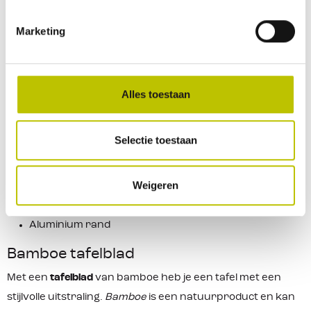
waarschijnlijk van Trespa is gemaakt. Hierdoor zijn de
Marketing
tafelbladen van Crespo hittebestendig, watervast en
relatief licht in gewicht. De randen van de tafel zijn van
aluminium waardoor deze minder kwetsbaar zijn en er
Alles toestaan
geen vuil of water tussen de randen kan komen. Door het
gebruik van het hoogwaardige
Crespo
materiaal heeft het
blad een lange levensduur.
Selectie toestaan
Kenmerken tafelbladen van Crespo:
Weigeren
Hittebestendig
Watervast
Aluminium rand
Bamboe tafelblad
Met een
tafelblad
van bamboe heb je een tafel met een
stijlvolle uitstraling.
Bamboe
is een natuurproduct en kan