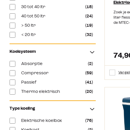
Elektri
30 tot 40 ltr
(18)
Zoek je e
40 tot 50 ltr
(24)
liter fles
de MTEC-
> 50 ltr
(19)
Koelbox 
thermo-e
< 20 ltr
(32)
zowel 12
heb je on
gekoeld d
Koelsysteem
broodjes 
74,9
warm De 
Absorptie
(2)
isolatie 
isolatie o
Vergel
Compressor
(59)
hoeken e
20°C ond
Passief
(41)
omgevin
de koelbo
Thermo elektrisch
(20)
presteren
producten
plaatsen.
Type koeling
of hapje
deze koe
Elektrische koelbox
(76)
de schak
"hot". De