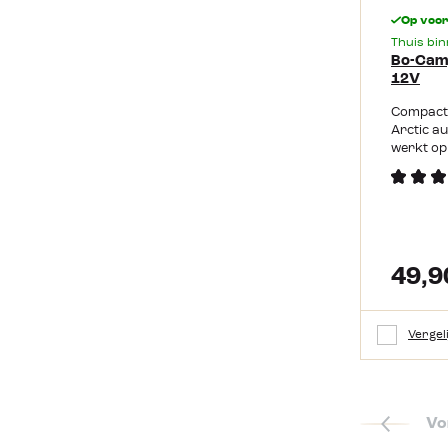
Op voo
Thuis bi
Bo-Camp
12V
Compacte
Arctic a
werkt op
12L. De k
vorm, wa
achter de
kan elek
met behu
(autoste
49,9
zonder s
en drink
in de aut
strand. P
Vergel
aansluit
cm Ideaal
autostoe
lunchpak
Lichtgew
Vo
zorgt ook