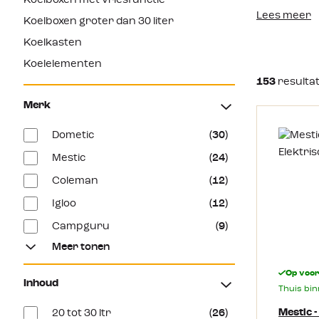
Koelboxen met vriesfunctie
Lees meer
Koelboxen groter dan 30 liter
Koelkasten
Koelelementen
153
resulta
Merk
Dometic
(30)
Mestic
(24)
Coleman
(12)
Igloo
(12)
Campguru
(9)
Meer tonen
Op voo
Inhoud
Thuis bi
Mestic 
20 tot 30 ltr
(26)