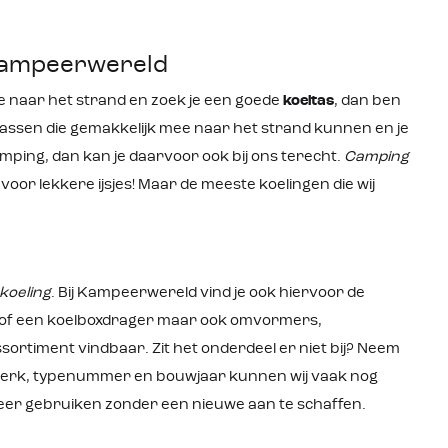
mogelijkheid om de box zowel op
12/24 volt DC als op 110-240 volt AC
aan te sluiten maakt daarnaast het
 Kampeerwereld
regelen van een stroomvoorziening
voor de koelbox erg gemakkelijk en
geeft ook flexibiliteit voor de manier
gje naar het strand en zoek je een goede
koeltas
, dan ben
waar en hoe je de koelbox wilt
tassen die gemakkelijk mee naar het strand kunnen en je
gebruiken. Handigheden S’ avonds
wat drinken pakken voor bij de
mping, dan kan je daarvoor ook bij ons terecht.
Camping
snack? Dan komt de geïntegreerde
voor lekkere ijsjes! Maar de meeste koelingen die wij
verlichting aan de binnenzijde van de
koelbox goed van pas. Zo zie je snel
wat je keuzes zijn of welke
boodschappen er nog gedaan
moeten worden. De enkele rubberen
handgreep maakt het verplaatsen
koeling
. Bij Kampeerwereld vind je ook hiervoor de
van de box overigens ook erg
gemakkelijk. Zo neem je deze koelbox
n of een koelboxdrager maar ook omvormers,
mee waar je maar wilt, wanneer je
ssortiment vindbaar. Zit het onderdeel er niet bij? Neem
maar wilt. Productkenmerken:
Ruimte voor 24 blikjes of 4 flessen
t merk, typenummer en bouwjaar kunnen wij vaak nog
Instelbare temperatuur van +20°C
tot -18°C via display Werking door
er gebruiken zonder een nieuwe aan te schaffen.
krachtige en energiezuinige
compressor Stroomaansluiting van