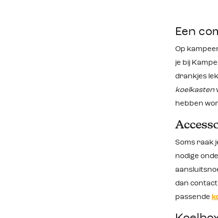
koelbox
Een com
Op kampeerwe
je bij Kamp
drankjes lek
koelkasten
hebben word
Accesso
Soms raak je
nodige onde
aansluitsnoe
dan contact
passende
k