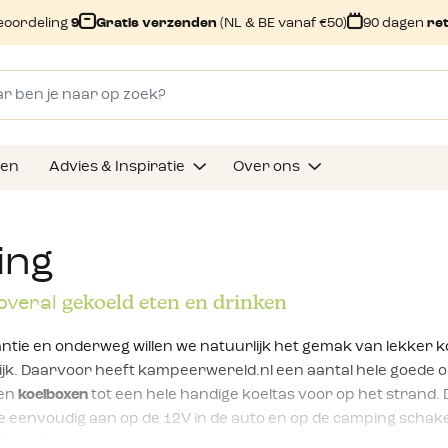
eoordeling
9
Gratis verzenden
(NL & BE vanaf €50)
90 dagen
re
gen
Advies & Inspiratie
Over ons
ing
gekoeld eten en drinken
 overal
ntie en onderweg willen we natuurlijk het gemak van lekker k
ijk. Daarvoor heeft kampeerwereld.nl een aantal hele goede o
en
koelboxen
tot een hele handige koeltas voor op het strand
 je eenvoudig aan op de 12V in de auto en op de camping schakel 
l houden.
Lees meer