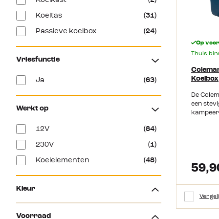
Koelkast
(2)
een opbe
heb je ge
Koeltas
(31)
vervoer 
nog wel b
Passieve koelbox
(24)
de snoer
Op voo
kans een 
Thuis bi
volgende
Vriesfunctie
bent. Bek
Coleman
handleid
Koelbox
Ja
(63)
Productkenm
koelbox R
De Colem
Lager ve
een stev
Werkt op
in gewich
kampeerd
230V Er p
langere t
Vak in d
12V
(84)
stroom. 
bergen
weekend 
230V
(1)
strand, s
Door het
Koelelementen
(48)
de koelb
59,9
caravan of tent.
koelbox 
Kleur
Daarmee b
Vergel
ruimte in
Beige
(2)
koeleleme
Voorraad
hem effic