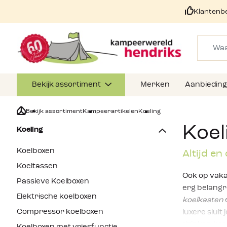
Klantenb
Bekijk assortiment
Merken
Aanbiedin
Bekijk assortiment
Kampeerartikelen
Koeling
Koel
Koeling
Koelboxen
Altijd en
Koeltassen
Ook op vaka
Passieve Koelboxen
erg belangr
Elektrische koelboxen
koelkasten
Compressor koelboxen
luxere sluit
drinken koe