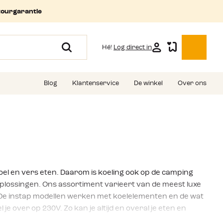
tourgarantie
Hé!
Log direct in
Blog
Klantenservice
De winkel
Over ons
oel en vers eten. Daarom is koeling ook op de camping
plossingen. Ons assortiment varieert van de meest luxe
. De instap modellen werken met koelelementen en de wat
je over op 230V. Zo kan je altijd en overal je eten en