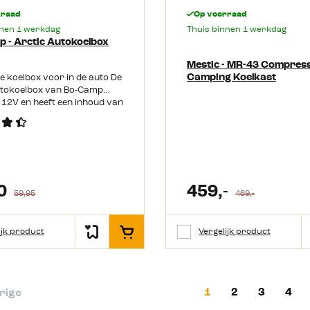
handgrepen aan de zijkant Geschikt
rraad
Op voorraad
voor kamperen, dagjes uit e
nnen 1 werkdag
Thuis binnen 1 werkdag
boodschappen Inhoud 42 l
 - Arctic Autokoelbox
Mestic - MR-43 Compres
Camping Koelkast
 koelbox voor in de auto De
utokoelbox van Bo-Camp
 12V en heeft een inhoud van
oelbox heeft een smalle
ardoor deze gemakkelijk
 autostoelen past. De Arctic
trisch koelen en koel houden
lp van de 12V aansluiting
kker), maar houdt ook
0
459,-
troomaansluiting jouw eten
59,95
469,-
en lekker koel. Handig voor
o en bijvoorbeeld een dagje
roductkenmerken: 12V
ijk product
Vergelijk product
In het winkelmandje
ing Aansluitsnoer van 150
 tussen of achter de
len Handig voor
ket Voordelige box
icht en compact Handvat
1
2
3
4
rige
 voor de afsluiting van de