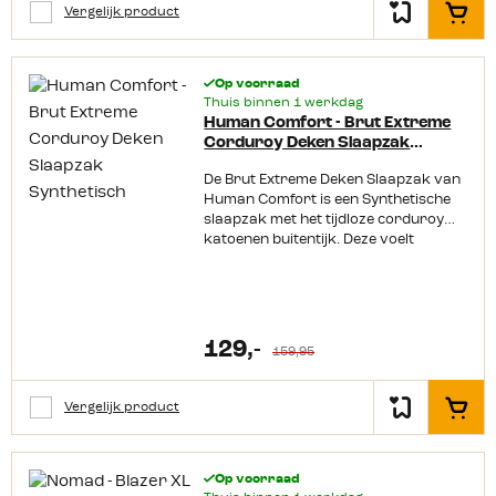
Vergelijk product
In het
Op voorraad
Thuis binnen 1 werkdag
Human Comfort - Brut Extreme
Corduroy Deken Slaapzak
Synthetisch
De Brut Extreme Deken Slaapzak van
Human Comfort is een Synthetische
slaapzak met het tijdloze corduroy
katoenen buitentijk. Deze voelt
heerlijk zacht aan, maar zorgt ook
voor voldoende ventilatie door het
ademend vermogen. De binnenkant is
ook gemaakt van zacht katoen en de
clustersoft vulling (synthetisch dons)
129,-
159,95
zal je goed verwarmen tijdens de wat
koudere nachten. De slaapzak is ook
eenvoudig te koppelen of gewoon als
Vergelijk product
In het
deken te gebruiken. Kortom lekker
slapen! Productkenmerken: Dubbele
runner Aanritsbaar Clusterloft
isolatie Katoenen
Op voorraad