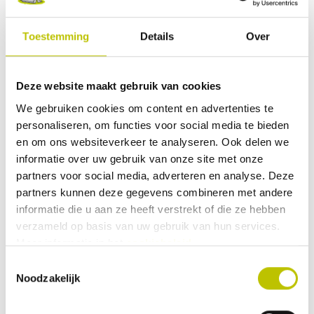
deze manier kan je jezelf nog beter
beschermen tegen de kou. De Micron
Toestemming
Details
Over
15 mummy slaapzak wordt geleverd
in een foedraal. Het is de bedoeling om
hierin de slaapzak te bewaren. Als je
229,95
op reis gaat kun je gebruik maken
Deze website maakt gebruik van cookies
van de meegeleverde pakzak. Hierin
kun je de Sawtooth klein genoeg
Vergelijk product
In het
We gebruiken cookies om content en advertenties te
comprimeren. Productkenmerken:
personaliseren, om functies voor social media te bieden
Zeer goede isolatie en comfortabel
Waterafstotend dankzij DWR Goede
en om ons websiteverkeer te analyseren. Ook delen we
Op voorraad
prijs/kwaliteit/gewicht/isolatie
informatie over uw gebruik van onze site met onze
Thuis binnen 1 werkdag
verhouding Dons is behandeld tegen
Nomad - Orion Premium 550 LZ
partners voor social media, adverteren en analyse. Deze
vocht Erg prettig in gebruik
Mummy Slaapzak Dons
Fantastische nieuwe kleur Inclusief
partners kunnen deze gegevens combineren met andere
opbergfoedraal en pakzak Regular
informatie die u aan ze heeft verstrekt of die ze hebben
model Down Defender Het speciaal
verzameld op basis van uw gebruik van hun services.
behandelde waterafstotende dons
biedt de slaapzak bescherming
Meer informatie in het
cookiebeleid
.
wanneer de slaapzak wordt
Toestemmingsselectie
blootgesteld aan vochtige
339,95
omstandigheden. Down Defender
Noodzakelijk
zorgt ervoor dat het dons niet gaat
kleven en voor een blijvend goede
Vergelijk product