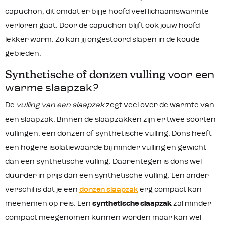
bescherming Ruime pasvorm
capuchon, dit omdat er bij je hoofd veel lichaamswarmte
Meshvak aan de binnenkant Lussen
op het voetgedeelte Glow in the dark
verloren gaat. Door de capuchon blijft ook jouw hoofd
ritstrekker 3D Gewatteerde
ritssluiting met tochtstrip Niet
lekker warm. Zo kan jij ongestoord slapen in de koude
vastlopende rits constructie
gebieden.
Synthetische of donzen vulling
voor een
warme slaapzak?
De
vulling van een slaapzak
zegt veel over de warmte van
een slaapzak. Binnen de slaapzakken zijn er twee soorten
vullingen: een donzen of synthetische vulling. Dons heeft
een hogere isolatiewaarde bij minder vulling en gewicht
dan een synthetische vulling. Daarentegen is dons wel
duurder in prijs dan een synthetische vulling. Een ander
verschil is dat je een
donzen slaapzak
erg compact kan
meenemen op reis. Een
synthetische slaapzak
zal minder
compact meegenomen kunnen worden maar kan wel