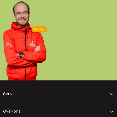
Matthijs
Service
Over ons