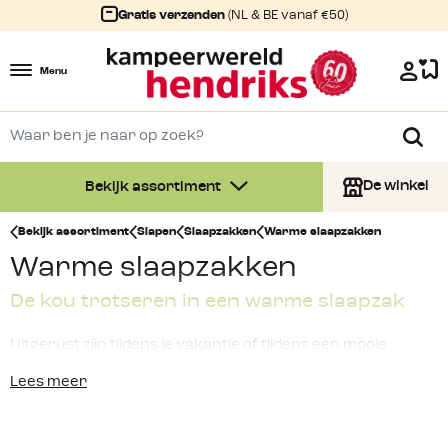
Gratis verzenden
(NL & BE vanaf €50)
Menu
De winkel
Bekijk assortiment
Bekijk assortiment
Slapen
Slaapzakken
Warme slaapzakken
Warme slaapzakken
De kou trotseren in een warme slaapzak
Uitgerust zijn tijdens je vakantie of tijdens een mooie
expeditie is heel erg belangrijk. Ga je naar een koud gebied
Lees meer
of weet je dat de temperaturen in de nacht flink kunnen
dalen, dan is een
warme slaapzak
onmisbaar! Je wilt
namelijk niet wakker liggen van de kou! Bij