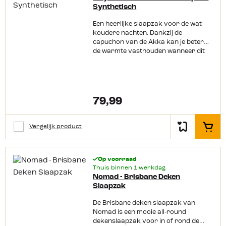
Synthetisch
model. Dankzij de afneembare
capuchon kan je de slaapzak nog
Een heerlijke slaapzak voor de wat
verder aanpassen aan je eigen
koudere nachten. Dankzij de
wensen doordat je deze kan
capuchon van de Akka kan je beter
“meeverhuizen” naar de zomer of
de warmte vasthouden wanneer dit
herfst kant. Productkenmerken:
nodig is. Ben je toch op een plek waar
Zowel als deken model en als mummy
het wat warmer is, dan kan je dankzij
model te gebruiken Synthetische
de dubbele rits toch ook prima
vulling Afritsbare capuchon Een
ventileren. Mocht dit niet genoeg zijn
zomer kant en najaars kant
dan tover je deze Akka Deken
Compact pakvolume Eventueel
79,99
Slaapzak Synthetisch eenvoudig om
tweede slaapzak aan te ritsen (rechts
tot een comfortabele deken.
en links model)
Productkenmerken: Extra
Vergelijk product
In het
comfortabele katoenen binnentijk De
buitentijk is waterafstotend Dubbele
rits voor extra ventilatie Komt in een
Op voorraad
nylon compressie foedraal
Thuis binnen 1 werkdag
Nomad - Brisbane Deken
Slaapzak
De Brisbane deken slaapzak van
Nomad is een mooie all-round
dekenslaapzak voor in of rond de