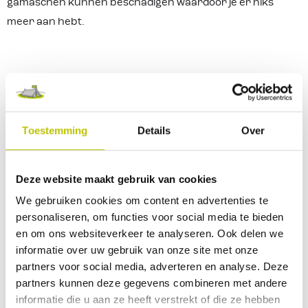
gamaschen kunnen beschadigen waardoor je er niks
meer aan hebt.
Materiaal van de bandjes
De bandjes die onder je schoenen lopen zijn ook van
Toestemming
Details
Over
verschillende materialen gemaakt. De eenvoudige gaiters
hebben een nylon touwtje. Die kunnen niet heel veel
hebben, maar voor in het bos of op de heide is dit
Deze website maakt gebruik van cookies
voldoende. De meeste
gamaschen
hebben nylon of
We gebruiken cookies om content en advertenties te
rubberen bandjes. Deze kunnen veel hebben en gaan
personaliseren, om functies voor social media te bieden
en om ons websiteverkeer te analyseren. Ook delen we
lang mee.
informatie over uw gebruik van onze site met onze
Ga je echt de bergen in? Dan zijn er gamaschen die een
partners voor social media, adverteren en analyse. Deze
partners kunnen deze gegevens combineren met andere
staaldraad hebben. Nylon en rubberen bandjes kunnen
informatie die u aan ze heeft verstrekt of die ze hebben
sneller slijten als je over scherpe rotsen loopt. Een bankje