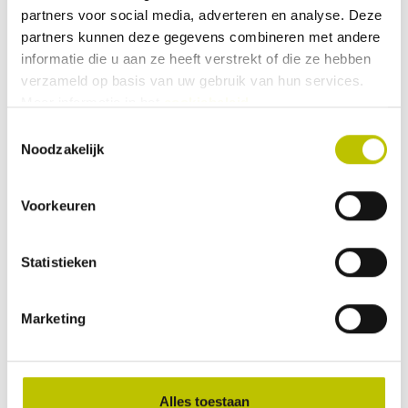
omkasting lijkt op hamerslag Voor
partners voor social media, adverteren en analyse. Deze
gebruik in Nederland
partners kunnen deze gegevens combineren met andere
199,-
informatie die u aan ze heeft verstrekt of die ze hebben
verzameld op basis van uw gebruik van hun services.
Meer informatie in het
cookiebeleid
.
Vergelijk product
In het
Toestemmingsselectie
Noodzakelijk
Op voorraad
Thuis binnen 1 werkdag
ML - Vuurschaal Metaal Ø 58 cm
Voorkeuren
Statistieken
39,99
Marketing
Vergelijk product
In het
Alles toestaan