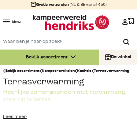
Gratis verzenden
(NL & BE vanaf €50)
Menu
De winkel
Bekijk assortiment
Bekijk assortiment
Kampeerartikelen
Kachels
Terrasverwarming
Terrasverwarming
verwarming
Heerlijke zomeravonden met
voor op je terras
Voor de echte buiten genieters hebben wij een ruim
Lees meer
assortiment terrasverwarming. Wij hebben deze heaters
in verschillende soorten en maten en zijn onder andere
afkomstig van het merk Eurom. Binnen de