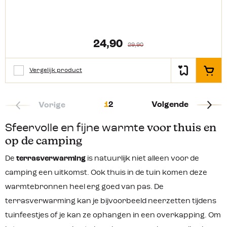
langdurige kleur- en scheurvastheid.
Daarnaast is het ook waterdicht met
een ademend membraan om
condensvorming te voorkomen. De
zoom van de beschermhoes is
24,90
29,90
voorzien van geïntegreerde
magneten zodat deze gemakkelijk te
bevestigen is aan de Nova LED
Vergelijk product
In het
terrasverwarmer.
1
2
Volgende
Vorige
Sfeervolle en fijne warmte
voor thuis en
op de camping
De
terrasverwarming
is natuurlijk niet alleen voor de
camping een uitkomst. Ook thuis in de tuin komen deze
warmtebronnen heel erg goed van pas. De
terrasverwarming kan je bijvoorbeeld neerzetten tijdens
tuinfeestjes of je kan ze ophangen in een overkapping. Om