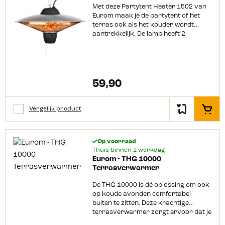
Met deze Partytent Heater 1502 van
Productkenmerken: Vermogen: 1500
Eurom maak je de partytent of het
wattVerwarmingsbereik: 10 – 15
terras ook als het kouder wordt
m²Spatwaterdicht Carbonlamp voor
aantrekkelijk. De lamp heeft 2
directe warmteRetro design, geschikt
standen: 750W en 1500W. De heater
voor elke tuin of
is te bedienen via een koordje en
overkappingKabellengte: 180 cm
zorgt voor een heerlijke warme gloed
op het terras. Het fijne aan deze
heater is dat hij gebruik maakt van
59,90
warmte-straling. Dit voel je direct als
de lamp aangezet wordt. De lamp is
hierdoor echter minder geschikt om
Vergelijk product
In het
een (afgesloten) ruimte te
verwarmen. Bekijk of download hier
de handleiding van de Partytent
Op voorraad
Heater 1502.
Thuis binnen 1 werkdag
Eurom - THG 10000
Terrasverwarmer
De THG 10000 is dé oplossing om ook
op koude avonden comfortabel
buiten te zitten. Deze krachtige
terrasverwarmer zorgt ervoor dat je
langer van je tuin, terras of balkon