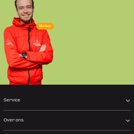
Matthijs
Service
Over ons