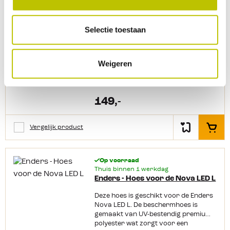
Op voorraad
Thuis binnen 1 werkdag
Enders - Terrasheater Elegance
Selectie toestaan
Terrasverwarmer
Weigeren
149,-
Vergelijk product
In het
Op voorraad
Thuis binnen 1 werkdag
Enders - Hoes voor de Nova LED L
Deze hoes is geschikt voor de Enders
Nova LED L. De beschermhoes is
gemaakt van UV-bestendig premium
polyester wat zorgt voor een