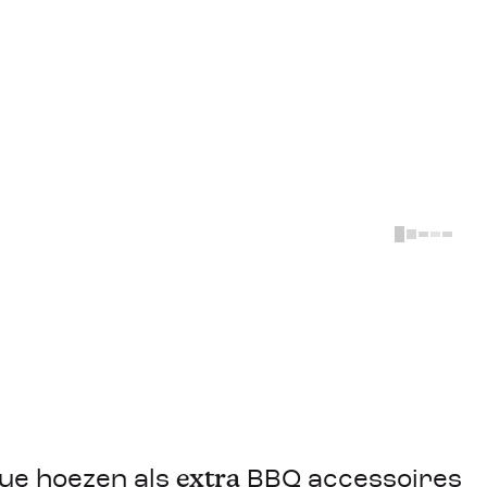
Geen resul
Helaas, er zijn geen resultaten gevonde
Probeer het nog eens met een and
extra
ue hoezen als
BBQ accessoires