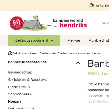
Klantenb
Bekijk assortiment
Merken
Aanbiedin
Bekijk assortiment
Barbecueën
Barbecue accessoires
Hoezen
Bar
Barbecue accessoires
Gereedschap
be
BBQ's
Grillplaten & Roosters
Om je barbe
Pizzastenen
barbecue h
Schoonmaak
assortimen
Hoezen
de
Cobb ba
ook Weber h