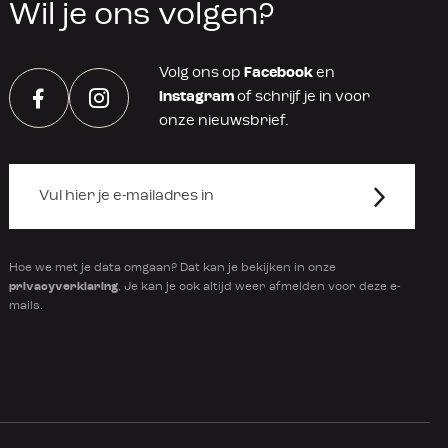
Wil je ons volgen?
Volg ons op
Facebook
en
Instagram
of schrijf je in voor
Facebook
Instagram
onze nieuwsbrief.
Hoe we met je data omgaan? Dat kan je bekijken in onze
privacyverklaring
. Je kan je ook altijd weer afmelden voor deze e-
mails.