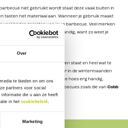
barbecue niet gebruikt wordt staat deze vaak buiten in
n tasten het materiaal aan. Wanneer je gebruik maakt
 dus veel langer genieten van jouw barbecue. Veel merken
 barbecue passen. Heel erg handig, want zo weet je
staande barbecues
Over
nd te beschermen als deze buiten staat en heel wat te
cue hoezen goed van pas. Zeker in de wintermaanden
f de schuur. Dan is een barbecue hoes erg handig,
 media te bieden en om ons
de hoezen voor de kleinere barbecues zoals die van
Cobb
ze partners voor social
nformatie die u aan ze heeft
ienen ook als handige draagtas.
atie in het
cookiebeleid
.
Marketing