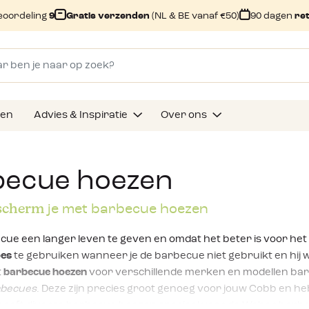
eoordeling
9
Gratis verzenden
(NL & BE vanaf €50)
90 dagen
re
gen
Advies & Inspiratie
Over ons
becue hoezen
scherm
je met barbecue hoezen
cue een langer leven te geven en omdat het beter is voor het
oes
te gebruiken wanneer je de barbecue niet gebruikt en hij wel
t
barbecue hoezen
voor verschillende merken en modellen bar
rbecues
. Deze zijn precies groot genoeg voor jouw Cobb en 
eeft diverse barbecue hoezen speciaal voor de Weber barbe