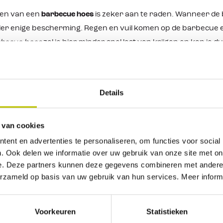
ken van een
barbecue hoes
is zeker aan te raden. Wanneer de 
der enige bescherming. Regen en vuil komen op de barbecue e
becue hoes
zal je hier minder snel last van krijgen en kan je
hillende barbecue hoezen welke weer om een specifiek model
 hoes over jouw
barbecue
past!
hoezen
cue
zijn niet alleen voor buiten
Details
oezen
zijn natuurlijk ideaal om jouw barbecue tegen weer en wi
ijgt. Ook wanneer de
barbecue
binnen staat komen de barbe
 van cookies
rbecues vaak op stoffige plaatsen te staan, zoals de zolder o
ent en advertenties te personaliseren, om functies voor social
eze jouw barbecue vuil- en stofvrij houdt. Daarnaast hebben 
. Ook delen we informatie over uw gebruik van onze site met on
e. Deze partners kunnen deze gegevens combineren met andere i
bbele functie. Zij beschermen niet alleen de barbecue maar d
erzameld op basis van uw gebruik van hun services. Meer inform
Voorkeuren
Statistieken