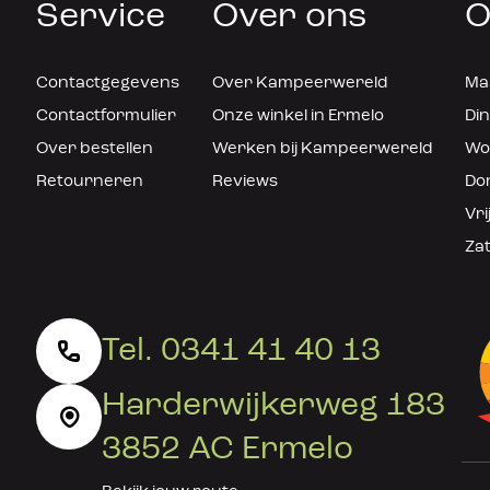
Service
Over ons
O
Contactgegevens
Over Kampeerwereld
Maa
Contactformulier
Onze winkel in Ermelo
Din
Over bestellen
Werken bij Kampeerwereld
Woe
Retourneren
Reviews
Don
Vri
Zat
Tel. 0341 41 40 13
Harderwijkerweg 183
3852 AC Ermelo