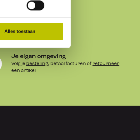
Alles toestaan
Je eigen omgeving
Volg je
bestelling
, betaal facturen of
retourneer
een artikel