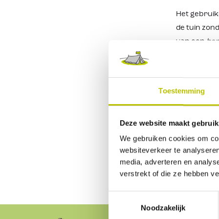
Het gebrui
de tuin zon
van een
bar
maken versc
zeker welke
Barbe
Toestemming
Barbecue h
verduren kr
Deze website maakt gebruik
komen de ba
We gebruiken cookies om cont
aangezien d
websiteverkeer te analyseren
media, adverteren en analys
vaak een du
verstrekt of die ze hebben v
Toestemmingsselectie
Noodzakelijk