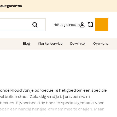
tourgarantie
Hé!
Log direct in
Blog
Klantenservice
De winkel
Over ons
 onderhoud van je barbecue, is het goed om een speciale
 buiten staat. Gelukkig vind je bij ons een ruim
becues. Bijvoorbeeld de hoezen speciaal gemaakt voor
hebben een handig hengsel om hem mee te dragen. Maar
cues met de juiste maat.
Lees meer