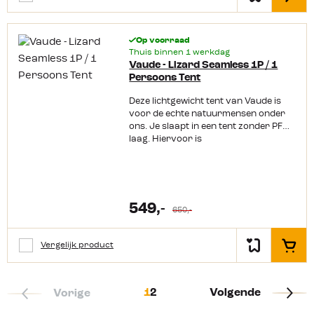
gerecycled polyester Snel op te
slaap vallen. De tent maakt gebruik
gewoon nylon gebruikt. Het frame is
zetten Binnenzijde voorzien van
van hoogwaardige materialen. Zo
minder complex opgebouwd dan de
muggennet Kleine opbergruimte
heeft de Gossamer
NX serie maar hierdoor iets
PFC-vrij
aluminium boogstokken van DAC. Het
Op voorraad
zwaarder. Of wel de Elixir serie is
lage gewicht en de weinige stokken
Thuis binnen 1 werkdag
perfect om mee te beginnen aan
Vaude - Lizard Seamless 1P / 1
maken hem erg makkelijk op te
lichtgewicht en compacte vakanties.
Persoons Tent
zetten. Omdat deze tunneltent nog
Productkenmerken: Wordt geleverd
geen meter hoog is, vangt hij weinig
inclusief footprint Voorzien van “Glow
Deze lichtgewicht tent van Vaude is
wind en staat hij erg robuust. Met een
in the dark” runners aan de
voor de echte natuurmensen onder
waterkolom van 4000 mm voor het
binnentent Kleine “Gear Loft” in de
ons. Je slaapt in een tent zonder PFC-
buitendoek en 10000 mm voor het
binnentent voor kleine lichte spullen
laag. Hiervoor is
grondzeil is de Jack Wolfskin
Bij de deur zit een dubbele naad die
een milieuvriendelijke eco finish laag
Gossamer goed waterdicht.
fungeert als dakgoot Vrijstaande tent
aangebracht. Vaude werkt met
Productkenmerken: Lichtgewicht
Ruim voorportaal Inclusief haringen
milieuvriendelijke en duurzame
Kleine pakmaat Snel op te zetten
en scheerlijnen Wanneer je alleen de
materialen: 100% liefde voor de
Binnentent kan los gebruikt worden 1
binnentent gebruikt heb je een mooi
natuur! De tent is lichtgewicht en
Ingang Sneldrogend en UV-bestendig
549,-
panorama dak #sterrenkijken
650,-
stormvast en zo zeer geschikt voor
tentdoek Relatief zwaar voor
trektochten. De tent heeft goede
kampeerders die streng op het
ventilatiemogelijkheden en een
gewicht moeten letten Relatief zwaar
Vergelijk product
In het
verstelbare buitentent. De
voor kampeerders die streng op het
binnententdeur en –wand beschikken
gewicht moeten letten
over muggenwerende gaasventilatiep
anelen voor optimaal leefklimaat. De
1
2
Volgende
Vorige
tent heeft een enkel boogconstructie