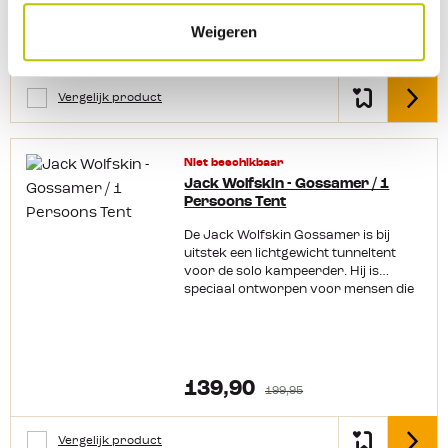
(berg)ruimte. Met zijn robuuste
type fietsstuur Relatief ruime tent
zijkanten van de tent zijn vrijwel recht
buitentent met een waterkolom van
Ontzettend compact op te bergen
gehouden en hierdoor komt de tent
Weigeren
4000 mm en een grondzeil met een
189,90
Gemakkelijk op te zetten Deur
lekker hoog uit. Tentframe opzetten in
229,95
waterkolom van 10.000 mm, houdt de
voorzien van regengoot
een handomdraai Het opzetten van
North Timer tunneltent je droog, ook
Ventilatieroosters voor betere
de Elixir 1 gaat bijzonder makkelijk.
als het weer even niet meezit. De
luchtstroom Geen stormtent Inclusief
Vergelijk product
Het frame zit al een elkaar en je hoeft
Detail
binnenzijde van de tunneltent is
haringen en scheerlijnen Voorzien
alleen de uiteinden maar in de tent te
voorzien van een muggennet, zodat je
van 1 ingang Getapete naden en DAC-
fixeren, uit elkaar te drukken en in
ongestoord kunt genieten van de
tentstokken Waterdichte Stuurzak
een oogwenk is de koepel gecreëerd
frisse lucht zonder last te hebben van
Niet beschikbaar
waar je de binnentent aan hangt. Als
insecten. Een kleine opbergruimte
Jack Wolfskin - Gossamer / 1
laatste leg je het kleine stokje over het
biedt voldoende ruimte om je bagage
Persoons Tent
frame en verbind je hier de deuren
binnen handbereik te houden, terwijl
aan. Buitentent erover, scheerlijnen
de enkele ingang zorgt voor een
De Jack Wolfskin Gossamer is bij
spannen, harinkies erin en klaar. Ben
gemakkelijke toegang tot de tent. Ga
uitstek een lichtgewicht tunneltent
je er toch wat zenuwachtig voor? Dan
je alleen erop uit dan is de North
voor de solo kampeerder. Hij is
doen we het in de winkel met alle liefde
Timer van Jack Wolfskin een
speciaal ontworpen voor mensen die
en enthousiasme een keer voor. Dat
uitstekende keuze om bij je te hebben.
licht willen reizen en de tent enkel
de Elixir serie voordeliger is dan de
Of je nu gaat wandelen in de bergen,
gebruiken om in te slapen. Buiten de
rest van de MSR tent is bereikt door
kamperen in het bos of een festival
slaapcabine om heeft de tent van
andere materialen te gebruiken. Pak
bijwoont, deze tent staat altijd voor je
Jack Wolfskin een klein leefgedeelte
van je hart, deze keuzes hebben geen
klaar. Productkenmerken:
waar je bagage in kwijt kan. Bij goed
139,90
enkele invloed op de kwaliteit van de
199,95
Buitentent met 4000 mm waterkolom
weer is het buitendoek op te rollen. Zo
tenten. Voor de buitentent is polyester
Grondzeil met 10.000 mm
kan je, beschermd door de
gebruikt. Goedkoper en zwaarder
waterkolom Gemaakt van 100%
binnentent, onder de sterrenhemel in
dan nylon. Voor de binnentent is wel
Vergelijk product
Detail