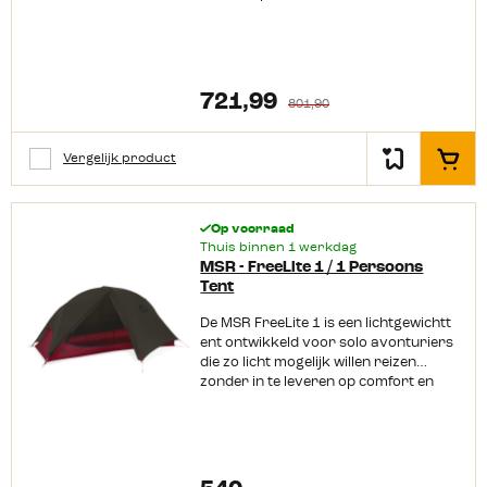
ontworpen dat je alles overzichtelijk
populair maakte.
minder last hebt van tocht en stof, dit
en makkelijk bij de hand hebt.
Deze tweepersoonstent is ontwikkeld
maakt hem geschikter voor koelere
Productkenmerken: Geschikt voor 1
voor backpackers, fietsreizigers en
omstandigheden. Het symmetrische
persoon Ideaal voor backpackers
trekkers die een lichte, compacte en
ontwerp zorgt ervoor dat
Ruime rechthoekige vloer Vrijstaand
betrouwbare tent zoeken.
je hem supersnel kunt opzetten. De
721,99
ontwerp Sterke aluminium
801,90
Deze lichtgewicht tent combineert een
aluminium DAC-stokken zijn sterk
tentstokken Waterafstotend en
laag gewicht met een verrassend
maar licht, en de PFAS-vrije
voorzien van getapete naden Goede
ruime leefruimte, waardoor hij zeer
waterafstotende coating in
ventilatie door combinatie
Vergelijk product
In het
geschikt is voor reizen waarbij elke
combinatie met getapete naden houdt
van mesh en doek Ruime apsis voor
gram telt. Dankzij de sterke
regen buiten. De
bagage StayDry™ ingang met
materialen en slimme constructie
grote voorportalen bieden voldoende
regengoot Inclusief grondzeil Handige
biedt de tent goede bescherming
Op voorraad
ruimte voor je spullen,
opbergvakken en kabeldoorvoer
tijdens gebruik in het voorjaar, de
Thuis binnen 1 werkdag
en de StayDry™-ingang voorkomt dat
Snel en eenvoudig op te zetten
MSR - FreeLite 1 / 1 Persoons
zomer en het najaar. Sterke
druppels naar binnen vallen. Extra
Tent
materialen en betrouwbare
scheerlijnen en metalen hoekbeslag
bescherming De Hubba Hubba HD is
zorgen voor stabiliteit bij wind, terwijl
De MSR FreeLite 1 is een lichtgewichtt
gemaakt van ripstop nylon. Dit
de acht meegeleverde Mini-
ent ontwikkeld voor solo avonturiers
materiaal is dun en licht, maar
Groundhog™-tentpinnen stevig en
die zo licht mogelijk willen reizen
tegelijkertijd sterk en
licht zijn. De binnentent van 1,82 m² is
zonder in te leveren op comfort en
scheurbestendig. Mocht er onderweg
ruim genoeg voor een moderne
ruimte. Deze vernieuwde versie is nóg
schade ontstaan, dan is het doek
rechthoekige slaapmat. Het materiaal
lichter dan zijn voorganger, terwijl de
goed te herstellen. Het buitendoek is
combineert stevig nylon voor
leefruimte en het gebruiksgemak
voorzien van stevige coatings die
bescherming tegen weersinvloeden
behouden blijven. De tent is perfect
bescherming bieden tegen regen en
met spin-dyed micromesh voor
voor backpackers, fietsers en
wind. Ook het grondzeil is volledig
ventilatie en insectenbescherming. De