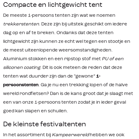
en is zo eenvoudig op te zetten. De
Compacte en lichtgewicht tent
stof heeft een extra waterdichtheid
en scheurvastheid dankzij de unieke V
De meeste 1-persoons tenten zijn wat we noemen
aude naadtechnologie. Materiaal:
Buitentent: 100% Nylon 20D Ripstop
trekkerstenten
. Deze zijn bij uitstek geschikt om iedere
beide zijden Siliconen Coating
dag op en af te breken. Ondanks dat deze tenten
3000mm Binnentent: 100% Nylon 15D
Mini Ripstop, 20D No-See-Mesh
lichtgewicht zijn kunnen ze echt wel tegen een stootje en
Polyester Grondzeil: 100% Nylon 30D
de meest uiteenlopende weersomstandigheden.
Ripstop PU coating 3000mm
Aluminium stokken en een ripstop stof met
PU of een
siliconen coating
. Dit is ook meteen de reden dat deze
tenten wat duurder zijn dan de “gewone”
1-
persoonstenten
. Ga je nu een trekking lopen of de halve
wereld rondfietsen? Dan is de kans groot dat je slaagt met
een van onze 1-persoons tenten zodat je in ieder geval
goed kan slapen en schuilen.
De kleinste festivaltenten
In het assortiment bij
Kampeerwereld
hebben we ook