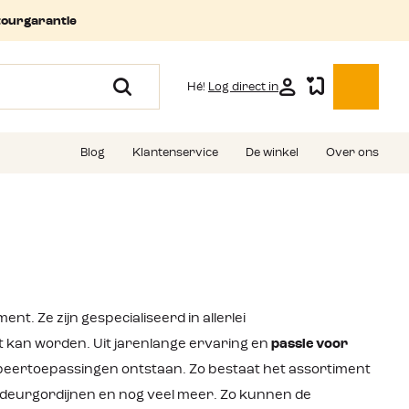
tourgarantie
Hé!
Log direct in
Blog
Klantenservice
De winkel
Over ons
t. Ze zijn gespecialiseerd in allerlei
an worden. Uit jarenlange ervaring en
passie voor
peertoepassingen ontstaan. Zo bestaat het assortiment
, deurgordijnen en nog veel meer. Zo kunnen de