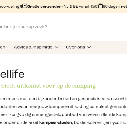
eoordeling
9
Gratis verzenden
(NL & BE vanaf €50)
90 dagen
re
gen
Advies & Inspiratie
Over ons
llife
uitkomst voor op de camping
e biedt
 een merk met een bijzonder breed en gespecialiseerd assortimen
ducten waarmee jouw kampeeruitrusting compleet gemaakt k
s een zorgvuldig samengesteld aanbod van verschillende kam
fe onder andere uit
kampeerstoelen
, bolderkarren, jerrycans