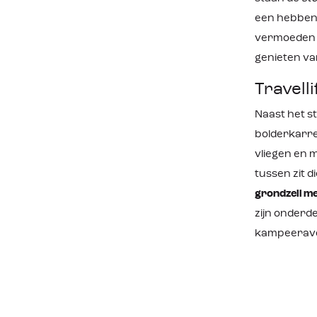
een hebben 
vermoeden k
genieten va
Travelli
Naast het s
bolderkarre
vliegen en 
tussen zit d
grondzeil m
zijn onderde
kampeerav