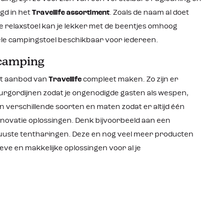
Productkenmerken: Rugleuning in 6
ium
standen verstelbaar Aluminium
gd in het
Travellife assortiment
. Zoals de naam al doet
 kg
frame Draagvermogen: 120 kg
 relaxstoel kan je lekker met de beentjes omhoog
end en
Airmesh bekleding; ventilerend en
frame: 45
weersbestendig Extra hoog frame: 45
bele campingstoel beschikbaar voor iedereen.
cm Inclusief afneembaar
hoofdkussen
 camping
het aanbod van
Travellife
compleet maken. Zo zijn er
urgordijnen zodat je ongenodigde gasten als wespen,
verschillende soorten en maten zodat er altijd één
innovatie oplossingen. Denk bijvoorbeeld aan een
obuuste tentharingen. Deze en nog veel meer producten
ieve en makkelijke oplossingen voor al je