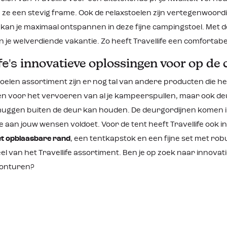
Productkenmerken: Rugleuning in 6
standen verstelbaar Alumin
ze een stevig frame. Ook de relaxstoelen zijn vertegenwoordi
frame Draagvermogen: 120
an je maximaal ontspannen in deze fijne campingstoel. Met de
Airmesh bekleding; ventiler
weersbestendig Extra hoog 
n je welverdiende vakantie. Zo heeft Travellife een comforta
cm Inclusief afneembaar
hoofdkussen
innovatieve oplossingen voor op de
fe's
toelen assortiment zijn er nog tal van andere producten die 
n voor het vervoeren van al je kampeerspullen, maar ook de
muggen buiten de deur kan houden. De deurgordijnen komen in 
ie aan jouw wensen voldoet. Voor de tent heeft Travellife ook 
et opblaasbare rand
, een tentkapstok en een fijne set met r
el van het Travellife assortiment. Ben je op zoek naar innovat
onturen?