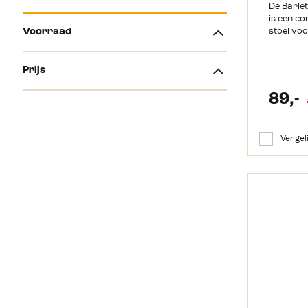
De Barle
is een c
Voorraad
stoel voo
lage rugl
eenvoudi
Direct leverbaar
(76)
compact 
Prijs
cm. Idea
op te bergen. Het li
89,-
aluminiu
€
Tot
de venti
zorgt voo
Vergel
mesh sto
waardoor
zomerse 
Regenwat
afgevoerd. De Barlet
Travellif
zeven ver
gezellig a
achterov
stoel pa
Het geïn
zorgt voo
relaxen. Wil je nog meer comfort?
Combinee