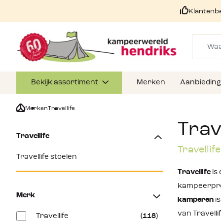
Klantenb
Bekijk assortiment
Merken
Aanbiedin
Merken
Travellife
Trave
Travellife
Travellif
Travellife stoelen
Travellife
is
kampeerpro
Merk
kamperen
i
van Travelli
Travellife
(118)