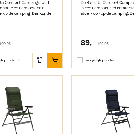
tta Comfort Campingstoel L
De Barletta Comfort Campin
ompacte en comfortabele
is een compacte en comfort
r op de camping. Dankzij de
stoel voor op de camping. Da
euning is deze stoel
lage rugleuning is deze stoel
g op te vouwen tot een
eenvoudig op te vouwen tot 
formaat van 112 x 65 x 11,5
compact formaat van 112 x 
al om mee te nemen of netjes
cm. Ideaal om mee te nemen 
chtgewicht
op te bergen. Het lichtgewicht
89,-
109,95
109,95
m frame in combinatie met
aluminium frame in combina
lerende 2D Mesh bekleding
de ventilerende 2D Mesh bek
r een heerlijk zitcomfort. De
zorgt voor een heerlijk zitc
ijk product
Vergelijk product
In het winkelmandje
f heeft een open structuur,
mesh stof heeft een open st
 de stoel snel droogt na een
waardoor de stoel snel droo
bui of een verfrissende duik.
zomerse bui of een verfrisse
er en vocht worden direct
Regenwater en vocht worden
ta van
afgevoerd. De Barletta van
e is eenvoudig verstelbaar in
Travellife is eenvoudig verst
schillende standen. Of je nu
zeven verschillende standen.
an tafel zit of lekker
gezellig aan tafel zit of lekke
er wilt ontspannen, deze
achterover wilt ontspannen,
st zich aan jouw moment aan.
stoel past zich aan jouw mo
tegreerde hoofdkussen
Het geïntegreerde hoofdkus
r extra comfort tijdens het
zorgt voor extra comfort tij
relaxen. Wil je nog meer comfort?
r deze stoel met een los
Combineer deze stoel met ee