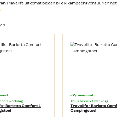
n Travellife uitkomst bieden bij elk kampeeravontuur en het m
r
ten
rraad
Op voorraad
nnen 1 werkdag
Thuis binnen 1 werkdag
fe - Barletta Comfort L
Travellife - Barletta Com
gstoel
Campingstoel