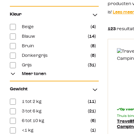
producten va
is!
Lees mee
Kleur
Beige
(4)
123
resulta
Blauw
(14)
Bruin
(8)
Donkergrijs
(8)
Grijs
(31)
Meer tonen
Gewicht
1 tot 2 kg
(11)
Op voo
3 tot 6 kg
(21)
Thuis bi
6 tot 10 kg
(6)
Travelli
Campin
<1 kg
(1)