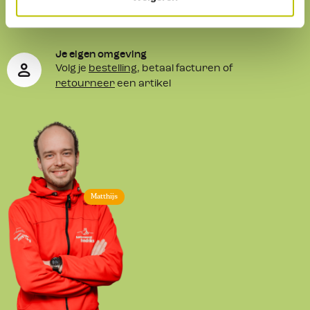
We helpen je graag. Onze
klantenservice
is
altijd bereikbaar.
Je eigen omgeving
Volg je
bestelling
, betaal facturen of
retourneer
een artikel
Matthijs