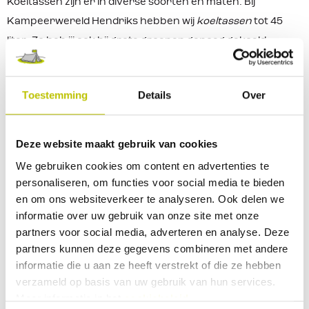
Koeltassen zijn er in diverse soorten en maten. Bij
Kampeerwereld Hendriks hebben wij
koeltassen
tot 45
liter. Zo heb jij ook bij grote groepen genoeg gekoeld
drinken. Maar ook hebben wij kleine koeltassen van
minimaal 5 liter. Ideaal om bijvoorbeeld op warme dagen je
Toestemming
Details
Over
lunch mee naar het werk te nemen. Ook hebben wij
koelrugtassen
in ons assortiment handig voor een dagje
wandelen of fietsen. Een handige
koelbox accessoire
zijn de
Deze website maakt gebruik van cookies
koelelementen die ervoor zorgen dat je drinken of eten
We gebruiken cookies om content en advertenties te
nog langer koel blijft. Let er hierbij wel op dat er inhoud
personaliseren, om functies voor social media te bieden
verloren gaat omdat deze elementen ruimte innemen.
en om ons websiteverkeer te analyseren. Ook delen we
informatie over uw gebruik van onze site met onze
Veelgestelde vragen
partners voor social media, adverteren en analyse. Deze
partners kunnen deze gegevens combineren met andere
informatie die u aan ze heeft verstrekt of die ze hebben
Wat zijn de voordelen van een koeltas?
verzameld op basis van uw gebruik van hun services.
Meer informatie in het
cookiebeleid
.