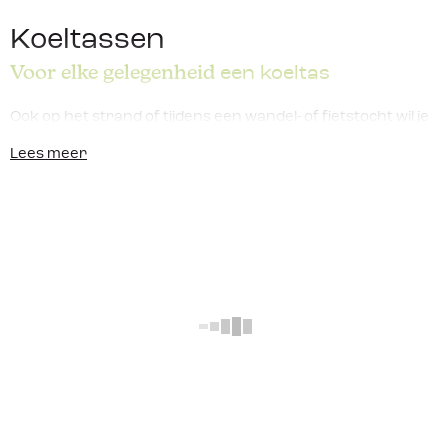
Koeltassen
Voor elke gelegenheid
een koeltas
Ook op het strand of tijdens een wandel- of fietstocht wil je
een verkoelend drankje kunnen drinken. Gelukkig ben je
Lees meer
dan bij Kampeerwereld Hendriks aan het juiste adres! Wij
hebben namelijk een ruim assortiment aan
koeltassen
zowel online als in onze winkel in Ermelo. De
resultaten
koeltassen zijn er in allerlei vormen en maten, van klein tot
groot. Maar stuk voor stuk zorgen ze ervoor dat
onderweg je eten en drinken lekker koel en vers blijft. We
Geen resultaten
hebben koeltassen in de vorm van een rugzak met een
Helaas, er zijn geen resultaten gevonden voor je
kleine inhoud, maar ook grote koeltassen waar je lekker
zoekopdracht.
veel eten en drinken in kan stoppen!
Lees meer
Probeer het nog eens met een andere
zoekopdracht.