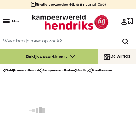
Gratis verzenden
(NL & BE vanaf €50)
Menu
De winkel
Bekijk assortiment
Bekijk assortiment
Kampeerartikelen
Koeling
Koeltassen