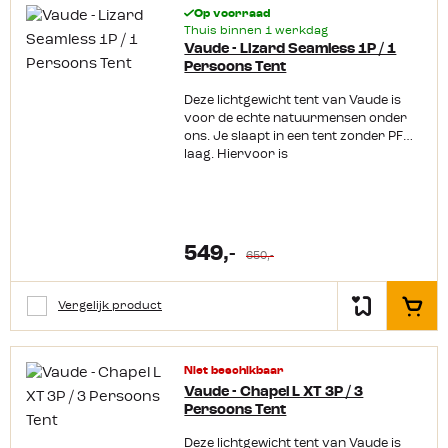
Op voorraad
Thuis binnen 1 werkdag
Vaude - Lizard Seamless 1P / 1
Persoons Tent
Deze lichtgewicht tent van Vaude is
voor de echte natuurmensen onder
ons. Je slaapt in een tent zonder PFC-
laag. Hiervoor is
een milieuvriendelijke eco finish laag
aangebracht. Vaude werkt met
milieuvriendelijke en duurzame
materialen: 100% liefde voor de
natuur! De tent is lichtgewicht en
549,-
650,-
stormvast en zo zeer geschikt voor
trektochten. De tent heeft goede
ventilatiemogelijkheden en een
Vergelijk product
In het
verstelbare buitentent. De
binnententdeur en –wand beschikken
over muggenwerende gaasventilatiep
anelen voor optimaal leefklimaat. De
Niet beschikbaar
tent heeft een enkel boogconstructie
Vaude - Chapel L XT 3P / 3
en is zo eenvoudig op te zetten. De
Persoons Tent
stof heeft een extra waterdichtheid
en scheurvastheid dankzij de unieke V
Deze lichtgewicht tent van Vaude is