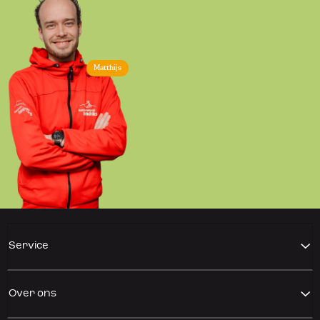
Matthijs
Service
Over ons