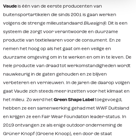
Polyester Grondzeil: 100% Nylon 30D
Vaude
is één van de eerste producenten van
Ripstop PU coating 3000mm
buitensportartikelen die sinds 2001 is gaan werken
volgens de strenge milieustandaard
Bluesign®
. Dit is een
systeem die zorgt voor verantwoorde en duurzame
productie van textielwaren voor de consument. En ze
nemen het hoog op als het gaat om een veilige en
duurzame omgeving om in te werken en om in te leven. De
hele productie van draad tot werkomstandigheden wordt
nauwkeurig in de gaten gehouden en ze blijven
verbeteren en vernieuwen. In de jaren die daarop volgen
gaat Vaude zich steeds meer inzetten voor het klimaat en
het milieu. Zo werd het
Green Shape Label
toegevoegd,
hebben ze een samenwerking gehad met WWF Duitsland
en krijgen ze een Fair Wear Foundation leader-status. In
2019 ontvangen ze als enige outdoor onderneming de
Grüner Knopf (Groene Knoop), een door de staat