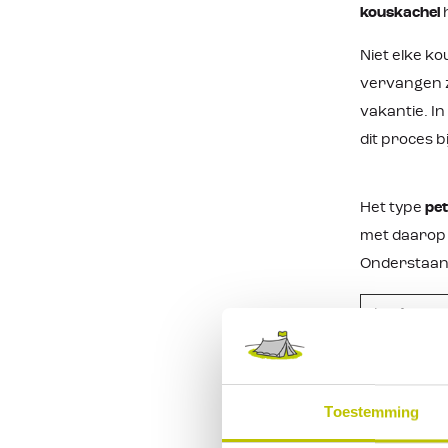
kouskachel
Niet elke ko
vervangen z
vakantie. I
dit proces b
Het type
pe
met daarop e
Onderstaand
Product
Zibro RS-2
Zibro RC-3
Toestemming
Qlima R81