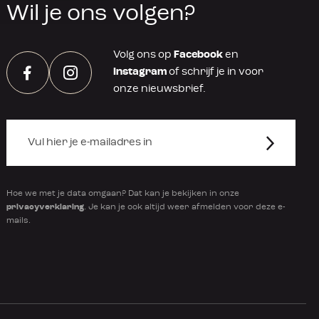
Wil je ons volgen?
Volg ons op
Facebook
en
Instagram
of schrijf je in voor
Facebook
Instagram
onze nieuwsbrief.
Hoe we met je data omgaan? Dat kan je bekijken in onze
privacyverklaring
. Je kan je ook altijd weer afmelden voor deze e-
mails.