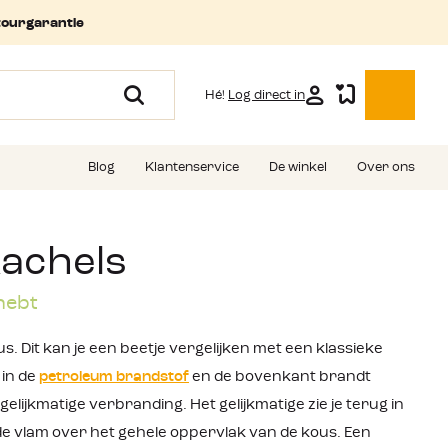
tourgarantie
Hé!
Log direct in
Blog
Klantenservice
De winkel
Over ons
kachels
hebt
. Dit kan je een beetje vergelijken met een klassieke
 in de
petroleum brandstof
en de bovenkant brandt
ijkmatige verbranding. Het gelijkmatige zie je terug in
n de vlam over het gehele oppervlak van de kous. Een