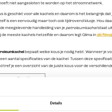
hoeft niet aangesloten te worden op het stroomnetwerk.
us is geschikt voor alle kachels en daarom is het belangrijk dat
elf is een eenvoudig maar toch ook tijdrovend klusje. Hou daa
n de meegeleverde handleiding van je
petroleumkachel
staat ui
ij de meeste kachels hetzelfde en daarom legt Qlima in
dit filmp
troleumkachel
bepaalt welke kous je nodig hebt. Wanneer je voo
en aantal specificaties van de kachel. Tussen deze specificat
 tref je een overzicht van de juiste kous voor de verschillen
Type Kous
222
Kous F
2
Kous C
Details
28 C
Kous O