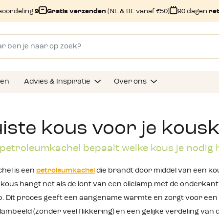
eoordeling
9
Gratis verzenden
(NL & BE vanaf €50)
90 dagen
re
gen
Advies & Inspiratie
Over ons
uiste kous voor je kous
 petroleumkachel bepaalt welke kous je nodig 
hel is een
petroleumkachel
die brandt door middel van een kous
 kous hangt net als de lont van een olielamp met de onderkant
. Dit proces geeft een aangename warmte en zorgt voor een gel
lambeeld (zonder veel flikkering) en een gelijke verdeling va