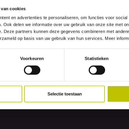
8S C-2
Kous O
 van cookies
ent en advertenties te personaliseren, om functies voor social
4S TC-2
Kous O
. Ook delen we informatie over uw gebruik van onze site met on
 2485
Kous Corona
e. Deze partners kunnen deze gegevens combineren met andere i
erzameld op basis van uw gebruik van hun services. Meer inform
ero 360
Kous SGK 301
Kous SGK 302
Voorkeuren
Statistieken
nog vragen?
g vragen hebben dan kun je altijd
contact
met ons opnemen of
Selectie toestaan