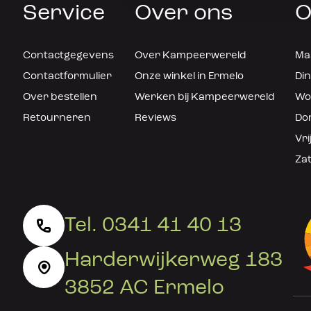
Service
Over ons
O
Contactgegevens
Over Kampeerwereld
Maa
Contactformulier
Onze winkel in Ermelo
Din
Over bestellen
Werken bij Kampeerwereld
Woe
Retourneren
Reviews
Don
Vri
Zat
Tel. 0341 41 40 13
Harderwijkerweg 183
3852 AC Ermelo