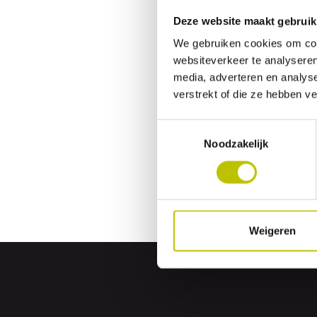
Qlima R812
Deze website maakt gebruik
We gebruiken cookies om cont
Qlima R422
websiteverkeer te analyseren
Corona RX
media, adverteren en analys
verstrekt of die ze hebben v
Tayosan K
Toestemmingsselectie
Tosaï 233
Noodzakelijk
Heb je 
Mocht je no
Weigeren