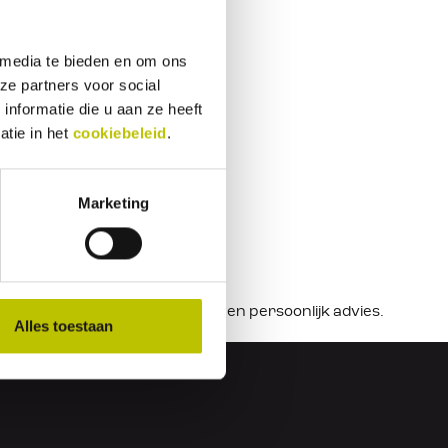
 media te bieden en om ons
ze partners voor social
nformatie die u aan ze heeft
atie in het
cookiebeleid
.
Marketing
 langskomen in de
winkel
voor een persoonlijk advies.
Alles toestaan