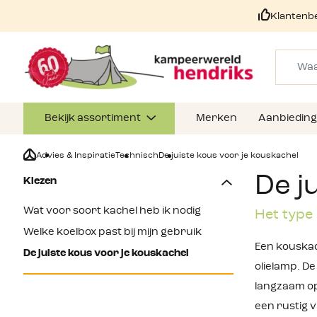
Klantenb
Bekijk assortiment
Merken
Aanbiedin
Advies & Inspiratie
Technisch
De juiste kous voor je kouskachel
De j
Kiezen
Wat voor soort kachel heb ik nodig
Het type
Welke koelbox past bij mijn gebruik
Een kouskac
De juiste kous voor je kouskachel
olielamp. De
langzaam op
een rustig v