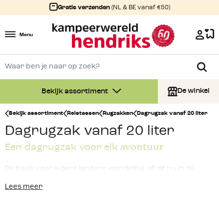
Gratis verzenden
(NL & BE vanaf €50)
Menu
De winkel
Bekijk assortiment
Bekijk assortiment
Reistassen
Rugzakken
Dagrugzak vanaf 20 liter
Dagrugzak vanaf 20 liter
avontuur
Een dagrugzak voor elk
De basis voor iedere langere wandeling, of dit nu in de
natuur is of een citytrip, is een
goede rugzak
. Het is
Lees meer
natuurlijk wel zo fijn als deze zo comfortabel mogelijk
aanvoelt zodat jij zonder irritaties kan genieten van jouw
avontuur. Met een
dagrugzak vanaf 20 liter
heb je meer