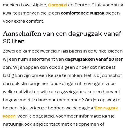
dagje weg bent, de Atrack 35L
merken Lowe Alpine,
Cotopaxi
en Deuter. Stuk voor stuk
combineert comfort, overzicht en
waterdichtheid precies zoals je van
kwaliteitsmerken die je een
comfortabele rugzak
bieden
Ortlieb verwacht. Alles blijft op z’n
voor extra comfort.
plek, droog en binnen handbereik.
Stop je waterfles in één van de
handige zijvakken, spring op de trein,
Aanschaffen
van een dagrugzak vanaf
fiets of vliegtuig en laat je avontuur
20 liter
beginnen! Productkenmerken: 35 liter
inhoud Waterdicht PVC-vrij Nylon
Zowel op kampeerwereld.nl als bij ons in de winkel bieden
Waterdichte TIZIP-ritssluiting 4
horizontale, verstelbare
wij een ruim assortiment van
dagrugzakken vanaf 20
liter
compressiebanden 1 verticale,
aan. Wij snappen dan ook als geen ander dat het best
verstelbare compressieband Opent
als een weekendtas 4 opbergvakken
lastig kan zijn om een keuze te maken. Het is bij aanschaf
met rits aan de binnenzijde, met
dan ook slim om je een paar dingen af te vragen: voor
compressieband 2 handige zijvakken
Rugpand, heup- en schouderbanden
welke activiteiten wil je de
rugzak
gebruiken en hoeveel
zijn verstelbaar Heupband is
voorzien van 2 rits vakken
bagage moet je daarvoor meenemen? Om jou op weg te
helpen in jouw keuze hebben we de pagina
‘Een rugzak
kopen’
voor je opgesteld. Voor meer informatie kan je
natuurlijk ook altijd contact met ons opnemen of