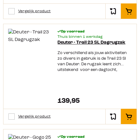
Vergelijk product
In het
Op voorraad
Thuis binnen 1 werkdag
Deuter - Trail 23 SL Dagrugzak
Zo verschillend als jouw aktiviteiten
zo divers in gebruik is de Trail 23 Sl
van Deuter. De rugzak leent zich
uitstekend voor een dagtocht,
meerdaagse tocht door de Alpen
maar ook bij een uitdagende
klettersteig heeft de Deuter Trail 23
SL een pasvorm die goed aansluit met
een compacte verdeling van het
139,95
gewicht. Deze wandelrugzak is ook
voorzien van het bewezen Airstripes
rugsysteem en dit zorgt voor een
Vergelijk product
In het
optimale ventilatie. Dankzij de
ventilatiekanalen heeft de padding
minimaal contact met je rug. Samen
Op voorraad
met de taps toelopende ActiveFit