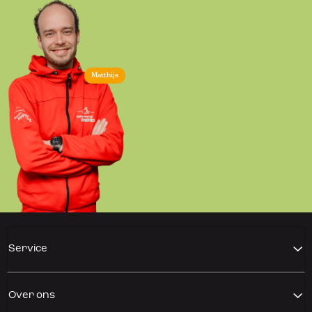
Matthijs
Service
Over ons