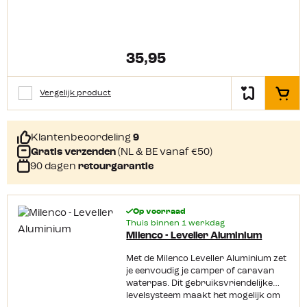
gemakkelijker de caravan of camper
in. Doordat de opstap is gemaakt van
een sterk soort kunststof is deze
lichtgewicht, maar kan de opstap wel
tot 200 kg dragen.
35,95
Vergelijk product
In het
Klantenbeoordeling
9
Gratis verzenden
(NL & BE vanaf €50)
90 dagen
retourgarantie
Op voorraad
Thuis binnen 1 werkdag
Milenco - Leveller Aluminium
Met de Milenco Leveller Aluminium zet
je eenvoudig je camper of caravan
waterpas. Dit gebruiksvriendelijke
levelsysteem maakt het mogelijk om