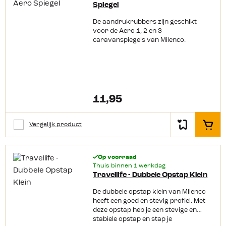
Spiegel
De aandrukrubbers zijn geschikt
voor de Aero 1, 2 en 3
caravanspiegels van Milenco.
11,95
Vergelijk product
In het
Op voorraad
Thuis binnen 1 werkdag
Travellife - Dubbele Opstap Klein
De dubbele opstap klein van Milenco
heeft een goed en stevig profiel. Met
deze opstap heb je een stevige en
stabiele opstap en stap je