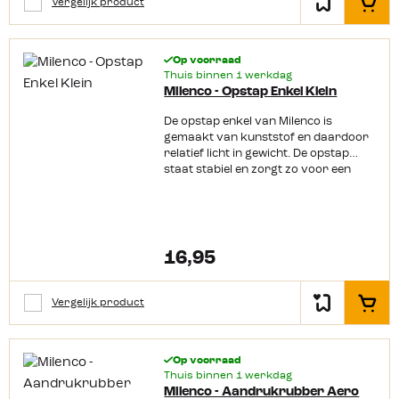
Vergelijk product
In het
Op voorraad
Thuis binnen 1 werkdag
Milenco - Opstap Enkel Klein
De opstap enkel van Milenco is
gemaakt van kunststof en daardoor
relatief licht in gewicht. De opstap
staat stabiel en zorgt zo voor een
gemakkelijke instap in de caravan.
Natuurlijk is de opstap ook thuis te
gebruiken om net even wat
makkelijker ergens bij te kunnen.
16,95
Vergelijk product
In het
Op voorraad
Thuis binnen 1 werkdag
Milenco - Aandrukrubber Aero