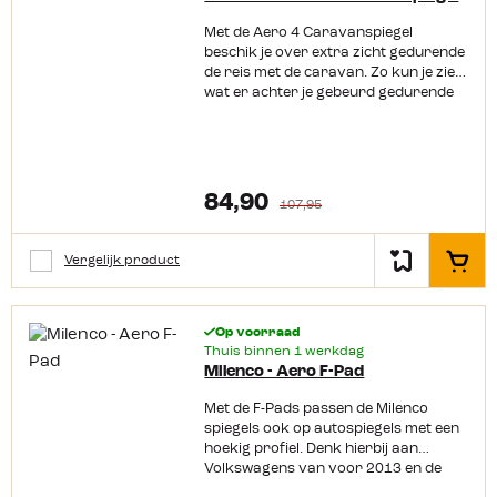
Met de Aero 4 Caravanspiegel
beschik je over extra zicht gedurende
de reis met de caravan. Zo kun je zien
wat er achter je gebeurd gedurende
de rit. De spiegels van Milenco
voldoen aan de meest recente
Europese normen en zijn voorzien
van een E-markering.
Productkenmerken: Past op bijna alle
84,90
107,95
auto's, 4x4's en bestelauto's
Standaard bol glas Trillingsvrij
Inclusief opberg- draagtasje
Vergelijk product
In het
Eenvoudig en snel te monteren
Aerodynamische vorm Worden
geleverd in een set van 2 Gewicht: 1,4
kg E-Keur Keurmerk
Op voorraad
Thuis binnen 1 werkdag
Milenco - Aero F-Pad
Met de F-Pads passen de Milenco
spiegels ook op autospiegels met een
hoekig profiel. Denk hierbij aan
Volkswagens van voor 2013 en de
Opel Astra van 2016.