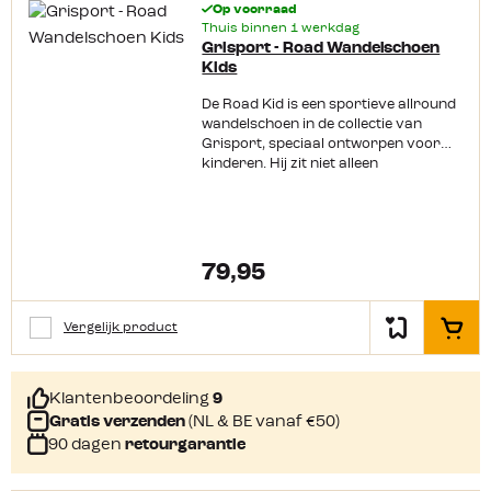
betaalbare prijs.
Op voorraad
Thuis binnen 1 werkdag
Grisport - Road Wandelschoen
Kids
De Road Kid is een sportieve allround
wandelschoen in de collectie van
Grisport, speciaal ontworpen voor
kinderen. Hij zit niet alleen
comfortabel, maar ondersteunt de
groeiende voeten van je kinderen en
zorgt voor een goede afwikkeling.
Dankzij de Double Density PU zool is
de Road Kid perfect voor wandelingen
79,95
op zowel verharde als licht
onverharde paden, waardoor
kinderen vrij kunnen spelen en
Vergelijk product
In het
ontdekken. Hij heeft een Spo-Tex
membraan, dat zorgt voor
waterdichtheid en ademend
Klantenbeoordeling
9
vermogen. Je voeten blijven
daardoor droog, ook al zit het weer
Gratis verzenden
(NL & BE vanaf €50)
even niet mee. Productkenmerken:
90 dagen
retourgarantie
Double Density PU zool Textiel
bovenwerk Spo-Tex membraan