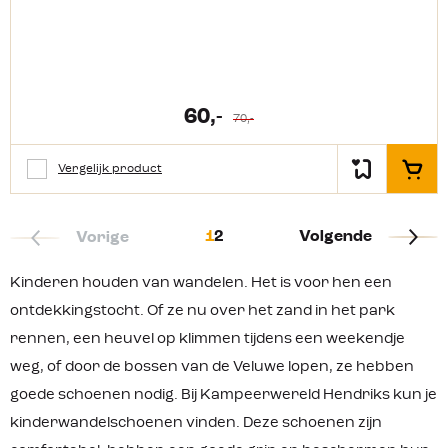
mesh Lichtgewicht wandelschoen
voor de kids Soepele zool met veel
grip Extra versteviging bij de neus en
hiel Isotex voering: waterdicht en
ademend Goede demping
60,-
70,-
Vergelijk product
In het
1
2
Volgende
Vorige
Kinderen houden van wandelen. Het is voor hen een
ontdekkingstocht. Of ze nu over het zand in het park
rennen, een heuvel op klimmen tijdens een weekendje
weg, of door de bossen van de Veluwe lopen, ze hebben
goede schoenen nodig. Bij Kampeerwereld Hendriks kun je
kinderwandelschoenen vinden. Deze schoenen zijn