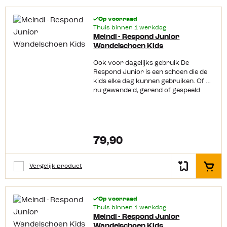
Op voorraad
Thuis binnen 1 werkdag
Meindl - Respond Junior
Wandelschoen Kids
Ook voor dagelijks gebruik De
Respond Junior is een schoen die de
kids elke dag kunnen gebruiken. Of er
nu gewandeld, gerend of gespeeld
wordt, deze schoenen zorgen voor
stabiliteit en een goede demping.
Tegelijkertijd stimuleren ze de
natuurlijke afrolbeweging van de
kindervoet. Dankzij de speciale
79,90
kinderleest hebben de tenen
voldoende ruimte in de schoen. Onder
deze Meindl wandelschoen vind je een
Vergelijk product
In het
rubberen zool, de MTH Junior
Litegrip. Deze zool heft een grip- en
slipvastprofiel zodat de kleine
Op voorraad
avonturier op bijna elke ondergrond
Thuis binnen 1 werkdag
stevig staat. Vertrouwde kwaliteit De
Meindl - Respond Junior
schoen is waterafstotend, dus zelfs
Wandelschoen Kids