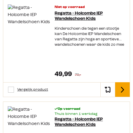
Comfortabele lycra tong
Niet op voorraad
Regatta - Holcombe IEP
Wandelschoen Kids
Kinderschoen die tegen een stootje
kan De Holcombe IEP Wandelschoen
van Regatta zijn hoge en sportieve
wandelschoenen waar de kids zo mee
weg rennen. Een lichtgewicht en
waterdichte schoen voor de kleine
avonturiers die tegen een stootje kan.
Soepele en lichtgewicht schoen Deze
kinderschoen van Regatta is
49,99
70,-
gemaakt van synthetisch leer in
combinatie met mesh. Hierdoor is de
schoen licht van gewicht en voelt hij
Vergelijk product
Detail
soepel aan om de kindervoet. Voor de
kleine avonturiers die niet bang zijn
voor een buitje regen heeft
de Holcombe wandelschoen een
Op voorraad
Isotex voering. Hierdoor is de schoen
Thuis binnen 1 werkdag
Regatta - Holcombe IEP
waterdicht en toch ademend. Als
Wandelschoen Kids
extra bescherming tegen nattigheid is
het “leer” en mesh bewerkt met