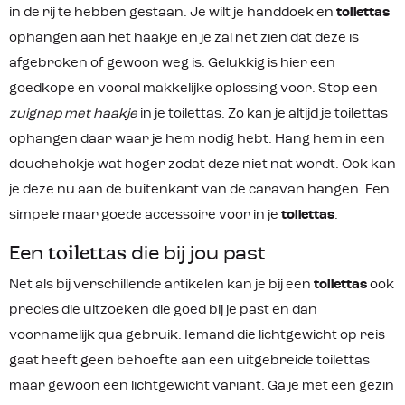
in de rij te hebben gestaan. Je wilt je handdoek en
toilettas
nu een weekendje weg gaat of een
langere reis maakt, deze toilettas
ophangen aan het haakje en je zal net zien dat deze is
voldoet aan al je behoeften.
afgebroken of gewoon weg is. Gelukkig is hier een
Productkenmerken: Materiaal: 100%
gerecycled Polyester Zes vakken
goedkope en vooral makkelijke oplossing voor. Stop een
Ophanghaak Gewicht: 150 gram
Afmeting: 18 x 27 cm PFC-vrij
zuignap met haakje
in je toilettas. Zo kan je altijd je toilettas
ophangen daar waar je hem nodig hebt. Hang hem in een
douchehokje wat hoger zodat deze niet nat wordt. Ook kan
je deze nu aan de buitenkant van de caravan hangen. Een
simpele maar goede accessoire voor in je
toilettas
.
Een
toilettas
die bij jou past
Net als bij verschillende artikelen kan je bij een
toilettas
ook
precies die uitzoeken die goed bij je past en dan
voornamelijk qua gebruik. Iemand die lichtgewicht op reis
gaat heeft geen behoefte aan een uitgebreide toilettas
maar gewoon een lichtgewicht variant. Ga je met een gezin