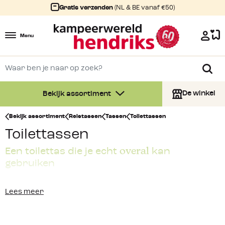
Gratis verzenden
(NL & BE vanaf €50)
Menu
De winkel
Bekijk assortiment
Bekijk assortiment
Reistassen
Tassen
Toilettassen
Toilettassen
overal
Een toilettas die je echt
kan
gebruiken
Het beste van de meeste
toilettassen
is dat deze een
Lees meer
haakje hebben waarmee je deze altijd en overal op kan
hangen. Zo hoef je op de camping je
toilettas
niet meer op
de grond te zetten met het gevolg dat alles nog natter