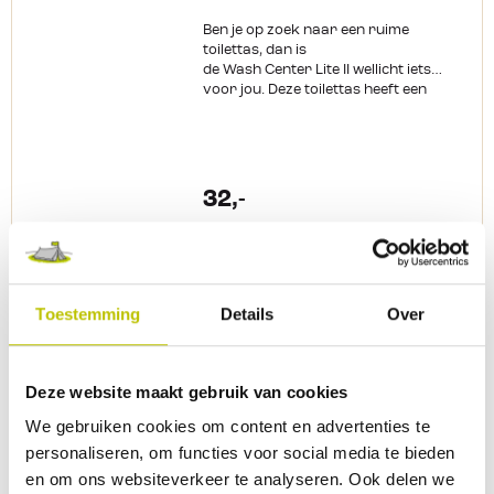
zoals tandenborstels op te bergen
Ben je op zoek naar een ruime
PFC-vrij
toilettas, dan is
de Wash Center Lite II wellicht iets
voor jou. Deze toilettas heeft een
inhoud van maar liefst 3 liter. Genoeg
om alle toiletspullen in te bewaren
tijdens je vakantie of weekendje
weg. Je kunt de ritsen volledig openen
en hierdoor is de toilettas van
32,-
Deuter eenvoudig met het
opbergbare haakje op te hangen.
Hierdoor zijn al je toiletspullen in een
Vergelijk product
In het
oogopslag zichtbaar en pak je meteen
wat je nodig hebt.
Productkenmerken: Extra
Toestemming
Details
Over
Op voorraad
lichtgewicht 1 Groot compartiment
Thuis binnen 1 werkdag
Opbergbare haak 3 Liter inhoud
Deuter - Wash Center II Toilettas
Volledige ritssluiting
Deze website maakt gebruik van cookies
Meer overzicht, meer vakantieplezier!
De Wash Center II Toilettas van Deuter
We gebruiken cookies om content en advertenties te
zorgt ervoor dat al je toiletspullen
personaliseren, om functies voor social media te bieden
netjes georganiseerd en binnen
en om ons websiteverkeer te analyseren. Ook delen we
handbereik zijn. Met een slim