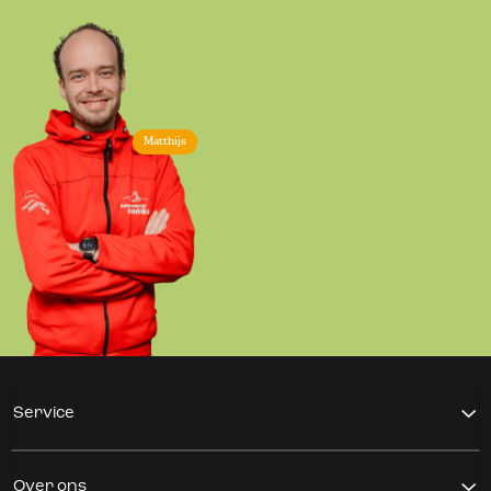
Matthijs
Service
Over ons