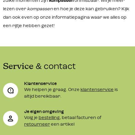
zulke momenten zijn
kompassen
onmisbaar. Wil je meer
lezen over
kompassen
en hoe je deze kan gebruiken? Kijk
dan ook even op onze informatiepagina waar we alles op
een rijtje hebben gezet!
Service
& contact
Klantenservice
We helpen je graag. Onze
klantenservice
is
altijd bereikbaar.
Je eigen omgeving
Volg je
bestelling
, betaal facturen of
retourneer
een artikel