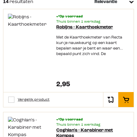
14
resultaten
systemen in de auto en op de mobiele telefoons. Maar
navigeren via een
kompas
is wel de manier om je te
Op voorraad
verplaatsen op onbekend terrein. En het is een kwestie
Thuis binnen 1 werkdag
Robijns - Kaarthoekmeter
van logisch nadenken. Dus ga je op pad in de bergen of
bossen? Neem dan altijd een
kompas
mee om te
Met de Kaarthoekmeter van Recta
navigeren!
Lees meer
kun je nauwkeurig op een kaart
bepalen waar je bent en waar een
bepaald punt zich vind. De
Kaarthoekmeter is doorzichtig zodat
je alles goed kunt aflezen. Gemaakt
van stevig kunststof zodat deze
tegen een stootje kan.
2,95
Vergelijk product
In het
Op voorraad
Thuis binnen 1 werkdag
Coghlan's - Karabiner met
Kompas