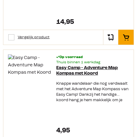
neonnaald in de oliegevulde
behuizing, ook in het donker goed
zichtbaar is. Voor gedetailleerde
metingen heeft het kompas
14,95
een hellingsmeter en lens
met vergrootglas. Met zijn draaiende
wijzerplaat, opvouwbaar ontwerp,
Vergelijk product
In het
afstand weergave en draagkoord
heb je met dit kompas een van de
meest complete kompassen in je
Op voorraad
hand om goed en veilig te navigeren.
Thuis binnen 1 werkdag
Productkenmerken: Opvouwbaar
Easy Camp - Adventure Map
spiegelkompas met draagkoord
Kompas met Koord
Wijzer in neonkleur Oliegevulde
behuizing Draaibare wijzerplaat en
Knappe wandelaar die nog verdwaalt
afstandsweergave Vergrootglaslens
met het Adventure Map Kompass van
en hellingsmeter
Easy Camp! Dankzij het handige
koord hang je hem makkelijk om je
nek en raak je het niet snel kwijt. Het
kompas is voorzien van een
oliegevulde behuizing, een
vergrootglas lens en maatweergave.
Wordt het eerder donker dan
4,95
verwacht? Geen zorgen! De verlichte