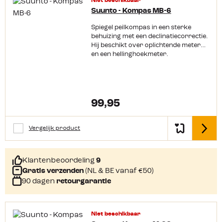
Niet beschikbaar
Kompas makkelijker afleesbaar.
Productkenmerken: Opvouwbaar
Suunto - Kompas MB-6
kompas met handig draagkoord
Spiegel peilkompas in een sterke
Wijzer in opvallende neonkleur
behuizing met een declinatiecorrectie.
Oliegevulde behuizing Grote
Hij beschikt over oplichtende meters
vergrootlens Draaibare schaal en
en een hellinghoekmeter.
maatweergave
Opgevouwen en compact mee te
nemen Afmeting: 5,7 x 8 cm
99,95
Vergelijk product
Detail
Klantenbeoordeling
9
Gratis verzenden
(NL & BE vanaf €50)
90 dagen
retourgarantie
Niet beschikbaar