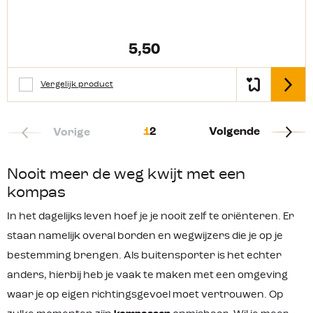
alle weersomstandigheden. De
kaarthouder heeft een
klittenbandsluiting aan de
onderkant waardoor hij stevig
5,50
dichtzit, maar ook gemakkelijk te
openen is. Met het draagkoord kun
je jouw wandelkaart in de
Vergelijk product
Detail
kaarthouder om je nek hangen. Je
hebt duidelijk zicht op de kaart door
de transparante voor- en achterkant
van de houder. Hierdoor blijft je
1
2
Volgende
Vorige
wandelkaart heel en schoon bij
verschillende weersomstandigheden.
Denk aan regen, hagel, sneeuw of juist
Nooit meer de weg kwijt met een
stof, zand en modder. De Easy Camp
kompas
Kaarthouder A4 is ideaal voor al jouw
wandelingen. De houder is
In het dagelijks leven hoef je je nooit zelf te oriënteren. Er
waterdicht. Kaart met 25 x 25 cm
zicht. Productkenmerken:
staan namelijk overal borden en wegwijzers die je op je
Klittenbandsluiting aan de onderkant
bestemming brengen. Als buitensporter is het echter
Met draagkoord Transparant
Waterdicht
anders, hierbij heb je vaak te maken met een omgeving
waar je op eigen richtingsgevoel moet vertrouwen. Op