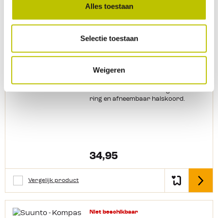
Alles toestaan
Vergelijk product
Detail
Selectie toestaan
Niet beschikbaar
Suunto - Kompas A-30
Weigeren
Plaatkompas met een vaste
declinatieschaal. Een lichtgevende
ring en afneembaar halskoord.
34,95
Vergelijk product
Detail
Niet beschikbaar