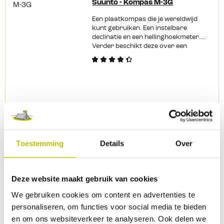
Suunto - Kompas M-3G
Een plaatkompas die je wereldwijd
kunt gebruiken. Een instelbare
declinatie en een hellinghoekmeter.
Verder beschikt deze over een
lichtgevende roos,
markeringssjablonen en een
centimeter aanduiding.
74,95
84,95
Vergelijk product
Detail
Toestemming
Details
Over
Niet beschikbaar
Deze website maakt gebruik van cookies
Suunto - Horlogeband Kompas
We gebruiken cookies om content en advertenties te
Een handig klein kompasje dat je
makkelijk kwijt kunt in een broek of
personaliseren, om functies voor social media te bieden
jaszak. Je kunt er ook voor kiezen
en om ons websiteverkeer te analyseren. Ook delen we
om deze om je pols te dragen of op je