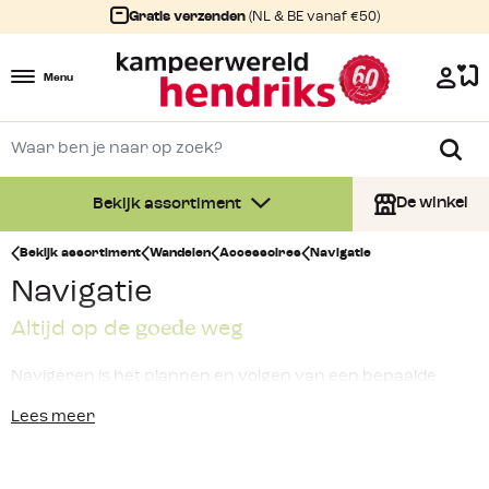
Gratis verzenden
(NL & BE vanaf €50)
Menu
De winkel
Bekijk assortiment
Bekijk assortiment
Wandelen
Accessoires
Navigatie
Navigatie
goede
Altijd op de
weg
Navigeren is het plannen en volgen van een bepaalde
route.
Navigeren
kan je met verschillende technieken
Lees meer
doen. De maan en de sterren, een kompas of zoals
tegenwoordig met
GPS systemen
. Navigeren lijkt altijd erg
moeilijk, zeker nu we zo gewend zijn aan onze navigatie