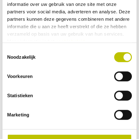
informatie over uw gebruik van onze site met onze
kaart te schuiven.Exclusief polsband.
partners voor social media, adverteren en analyse. Deze
partners kunnen deze gegevens combineren met andere
informatie die u aan ze heeft verstrekt of die ze hebben
verzameld op basis van uw gebruik van hun services.
21,95
Meer informatie in het
cookiebeleid
.
Toestemmingsselectie
Vergelijk product
Detail
Noodzakelijk
Niet beschikbaar
Voorkeuren
Suunto - Spiegelkompas MCB
Een spiegelkompas in een sterke
Statistieken
behuizing. Hierdoor heeft deze een
goed drijfvermogen. Een vaste
declinatieschaal en een afneembaar
halskoord.
Marketing
38,50