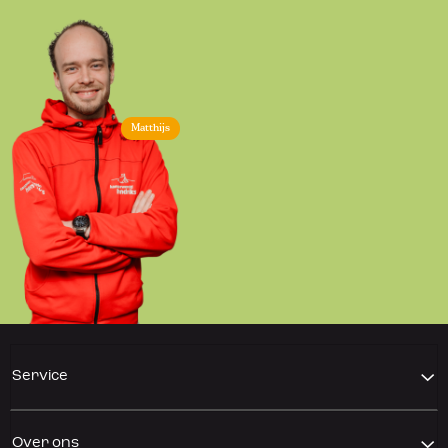
Matthijs
Service
Over ons