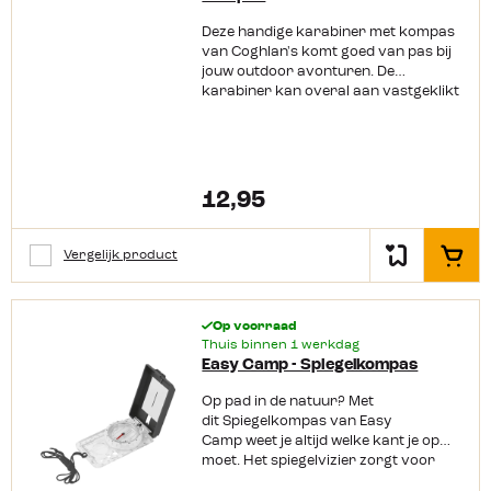
Deze handige karabiner met kompas
van Coghlan's komt goed van pas bij
jouw outdoor avonturen. De
karabiner kan overal aan vastgeklikt
worden. Zo heb je het kompas altijd bij
de hand en raak je deze niet kwijt.
Voor een hogere nauwkeurigheid is
het kompas gevuld met vloeistof.
12,95
Vergelijk product
In het
Op voorraad
Thuis binnen 1 werkdag
Easy Camp - Spiegelkompas
Op pad in de natuur? Met
dit Spiegelkompas van Easy
Camp weet je altijd welke kant je op
moet. Het spiegelvizier zorgt voor
precieze navigatie, terwijl de