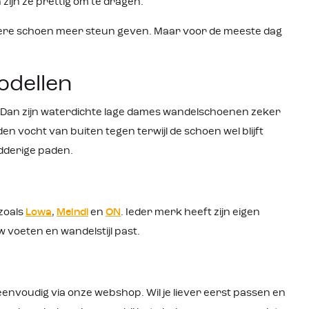
ijn ze prettig om te dragen.
rtabel
niek van
hogere schoen meer steun geven. Maar voor de meeste dag
l aan de
en van
t direct
het een
odellen
:
 suède en
cht,
d? Dan zijn waterdichte lage dames wandelschoenen zeker
rip door
den vocht van buiten tegen terwijl de schoen wel blijft
ol en
odderige paden.
ame
e dames
zoals
Lowa
,
Meindl
en
ON
. Ieder merk heeft zijn eigen
w voeten en wandelstijl past.
envoudig via onze webshop. Wil je liever eerst passen en