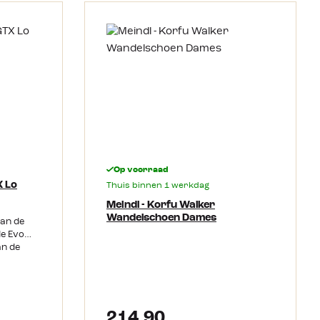
Op voorraad
X Lo
Thuis binnen 1 werkdag
Meindl - Korfu Walker
Wandelschoen Dames
van de
de Evo
an de
an het
tails
omfort!
l
rbodige
214,90