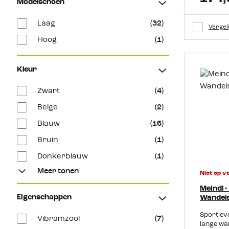
Modelschoen
weersoms
Pro perfe
met het 
Laag
(32)
Vergel
membraa
Hoog
(1)
Innox Pr
syntheti
verrassen
innovati
Kleur
ervoor d
dat hij z
Zwart
(4)
ondersteu
ook bewan
Beige
(2)
DynaPU t
demping 
Blauw
(16)
loopgevo
Bruin
(1)
samenwer
Lowa het
Donkerblauw
(1)
Dezelfde
PFC-vrij.
Meer tonen
Niet op v
maken vo
een Gore-
Meindl 
schoen g
Eigenschappen
Wandel
membraan
Sportiev
schoen i
Vibramzool
(7)
lange wa
Wanneer 