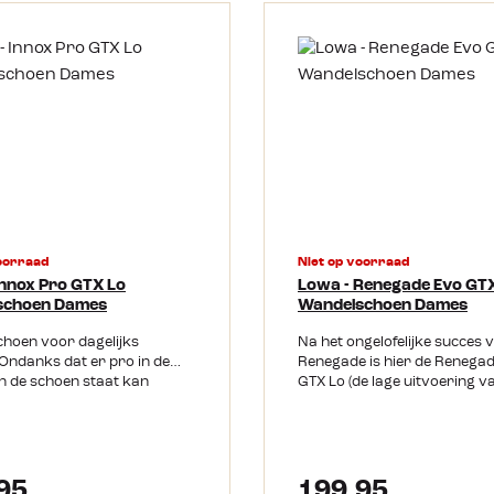
oorraad
Niet op voorraad
Innox Pro GTX Lo
Lowa - Renegade Evo GT
schoen Dames
Wandelschoen Dames
hoen voor dagelijks
Na het ongelofelijke succes 
Ondanks dat er pro in de
Renegade is hier de Renega
 de schoen staat kan
GTX Lo (de lage uitvoering v
 op pad met de Lowa Innox
Renegade). Maar wat is nu d
Lo. Het is een comfortabele
verschil? Er zijn meerdere de
icht wandelschoen voor
veranderd voor nog meer c
en in de stad of in het bos.
Zo is de voorvoet uit één dee
 een wandeling in natte
gemaakt en zijn er geen ove
95
199,95