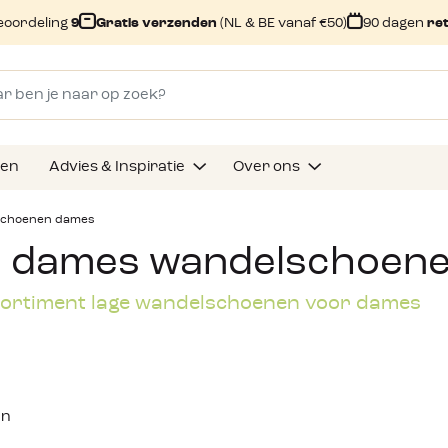
eoordeling
9
Gratis verzenden
(NL & BE vanaf €50)
90 dagen
re
gen
Advies & Inspiratie
Over ons
schoenen dames
e dames wandelschoen
ortiment lage wandelschoenen voor dames
en