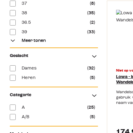
37
(8)
38
(35)
36.5
(2)
39
(33)
Meer tonen
Geslacht
Dames
(32)
Niet op v
Lowa - 
Heren
(5)
Wandel
Wandelsc
Categorie
gebruik 
naam van
A
(25)
iedereen
Pro GTX 
A/B
(5)
lichtgew
wandeling
Ook voor
174,