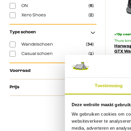
voor dag
ON
(6)
design
Xero Shoes
(2)
Type schoen
Op voo
Thuis bi
Wandelschoen
(34)
Hanwag 
GTX Wa
Casual schoen
(1)
Allroun
Geïnspir
Voorraad
Hanwag ui
de Rotpu
lichtgew
Direct leverbaar
(11)
Toestemming
Prijs
Deze wan
veel com
in te leve
199,
te gebru
Deze website maakt gebruik
€
Tot
avonturen
We gebruiken cookies om cont
bovenmat
Vergel
gespleten
websiteverkeer te analyseren
hebt bes
media, adverteren en analys
door de