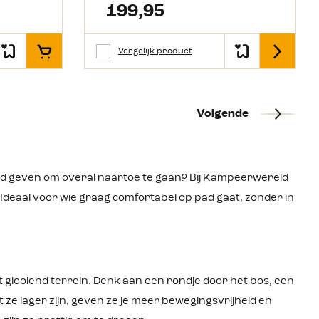
 Gore-
199,95
-vrij. Je
Vergelijk product
In het winkelmandje
Details
 tijdens
n
en
Volgende
uiting
 passen
je tenen
en door
rand. In
eid geven om overal naartoe te gaan? Bij Kampeerwereld
el
deaal voor wie graag comfortabel op pad gaat, zonder in
van
 de
t. Met de
 veel
zorgt
dens het
 glooiend terrein. Denk aan een rondje door het bos, een
 de
 ze lager zijn, geven ze je meer bewegingsvrijheid en
elbare