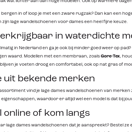
aak wat lichter aan dan hoge modellen. Ook op warmere dagen z
 dankzij recht ontwerp
demping die elke stap comfo
verzolen PFAS-vrij
maakt. Met de speciale tech
 de bergen in of loop je met een zware rugzak? Dan kan een 
d in Europa Speciale
een gietproces wordt de zoo
est
schacht verbonden met lag
 zijn lage wandelschoenen voor dames een heel fijne keuze.
PU-schuim, daardoor sluit he
aan op de schacht en vormt 
erkrijgbaar in waterdichte m
eenheid. Productkenmerken
Lichtgewicht Buitenzijde van
textielGore-Tex ePE: Waterdi
elmatig in Nederland en ga je ook bij minder goed weer op pa
ademend en PFC-vrijGoede g
geoptimaliseerde rubberen
gen waard. Modellen met een membraan, zoals
Gore-Tex
, hou
buitenzool Comfortabele afr
blijven je voeten droog en comfortabel, ook op nat gras of m
demping door
zoolopbouw Monowrap®-fr
 uit bekende merken
ondersteunt de voetSpecial
leest
assortiment vind je lage dames wandelschoenen van merken 
igenschappen, waardoor er altijd wel een model is dat bij jou
l online of kom langs
paar lage dames wandelschoenen dat je aanspreekt? Bestel ze e