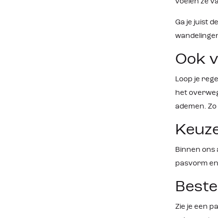
voelen ze v
voorvoet
Schoen is te 
Ga je juist
Geproduceer
dames le
wandelingen
Ook v
Loop je reg
het overwe
ademen. Zo 
Keuze
Binnen ons 
pasvorm en e
Beste
Zie je een 