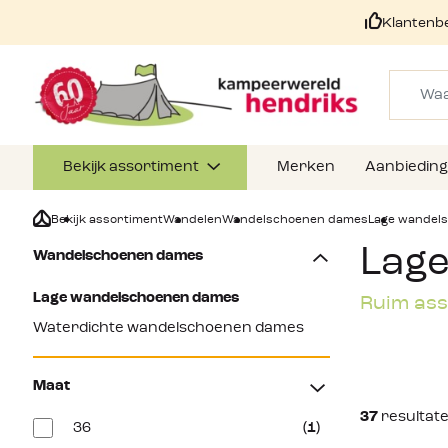
Klantenb
Bekijk assortiment
Merken
Aanbiedin
Bekijk assortiment
Wandelen
Wandelschoenen dames
Lage wandel
Lag
Wandelschoenen dames
Lage wandelschoenen dames
Ruim ass
Waterdichte wandelschoenen dames
Maat
37
resultat
36
(1)