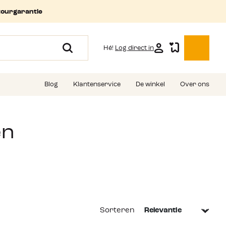
tourgarantie
Hé!
Log direct in
Blog
Klantenservice
De winkel
Over ons
en
Sorteren