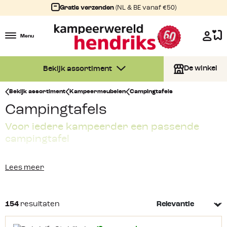
Gratis verzenden
(NL & BE vanaf €50)
Menu
De winkel
Bekijk assortiment
Bekijk assortiment
Kampeermeubelen
Campingtafels
Campingtafels
Voor iedere kampeerder een passende
campingtafel
Van ultralicht voor op de fiets tot een stevige gezinstafel
Lees meer
voor zes: bekijk hieronder alle campingtafels en kies op
formaat, gewicht en hoogte.
154
resultaten