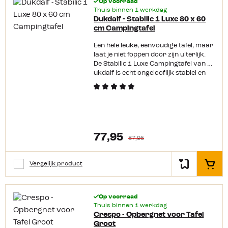
Op voorraad
Thuis binnen 1 werkdag
Dukdalf - Stabilic 1 Luxe 80 x 60
cm Campingtafel
Een hele leuke, eenvoudige tafel, maar
laat je niet foppen door zijn uiterlijk.
De Stabilic 1 Luxe Campingtafel van D
ukdalf is echt ongelooflijk stabiel en
solide. Het is dan ook een van
de bestverkochte tafels uit ons
assortiment door de geweldige
prijs/kwaliteit verhouding. De
campingtafel is voorzien van
een Sevelit blad en een aluminium
77,95
frame. Dit maakt de tafel hitte- en
87,95
waterbestendig. De poten zijn
afzonderlijk van elkaar in hoogte
Vergelijk product
verstelbaar door middel van
In het
kunststof clips aan de poten die je
alleen maar hoeft om te zetten om de
hoogte aan te passen. Dit is een groot
Op voorraad
verbeter punt in vergelijking met
Thuis binnen 1 werkdag
de oude Stabilic 1 waar er nog werd
Crespo - Opbergnet voor Tafel
gewerkt met schroefdraad
Groot