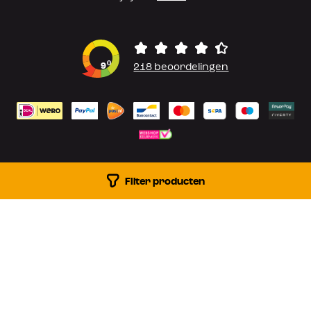
0
9
218 beoordelingen
Filter producten
Blog
Klantenservice
De winkel
Over ons
© 1999-2026 Kampeerwereld
Proudly built by
WAUW