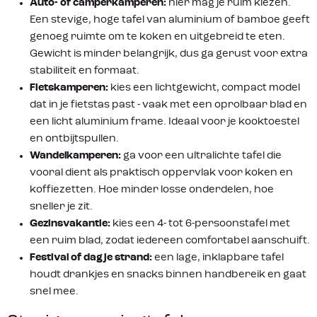
Auto- of camperkamperen:
hier mag je ruim kiezen.
Een stevige, hoge tafel van aluminium of bamboe geeft
genoeg ruimte om te koken en uitgebreid te eten.
Gewicht is minder belangrijk, dus ga gerust voor extra
stabiliteit en formaat.
Fietskamperen:
kies een lichtgewicht, compact model
dat in je fietstas past - vaak met een oprolbaar blad en
een licht aluminium frame. Ideaal voor je kooktoestel
en ontbijtspullen.
Wandelkamperen:
ga voor een ultralichte tafel die
vooral dient als praktisch oppervlak voor koken en
koffiezetten. Hoe minder losse onderdelen, hoe
sneller je zit.
Gezinsvakantie:
kies een 4- tot 6-persoonstafel met
een ruim blad, zodat iedereen comfortabel aanschuift.
Festival of dagje strand:
een lage, inklapbare tafel
houdt drankjes en snacks binnen handbereik en gaat
snel mee.