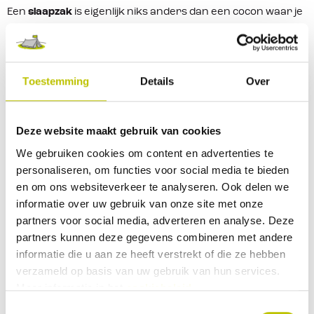
Een
slaapzak
is eigenlijk niks anders dan een cocon waar je
heerlijk in kan slapen. Anders dan de meeste mensen denk
is een slaapzak niet iets dat je warm maakt, maar een
slaapzak houd je warm. Je eigen lichaamstemperatuur
Toestemming
Details
Over
warmt een slaapzak van binnen op en de isolerende
werking van een
slaapzak
houdt deze warmte vast. Des te
beter een slaapzak kan isoleren des te beter kan deze de
Deze website maakt gebruik van cookies
warmte vasthouden.
We gebruiken cookies om content en advertenties te
personaliseren, om functies voor social media te bieden
Wat maakt een slaapzak anders dan
en om ons websiteverkeer te analyseren. Ook delen we
gewone dekens?
informatie over uw gebruik van onze site met onze
partners voor social media, adverteren en analyse. Deze
Een gewone deken biedt misschien wat warmte, maar een
partners kunnen deze gegevens combineren met andere
slaapzak
isoleert beter doordat het je lichaam omsluit en
informatie die u aan ze heeft verstrekt of die ze hebben
warmteverlies minimaliseert. Slapen in
verzameld op basis van uw gebruik van hun services.
een
dekenslaapzak
geeft het ruimtelijke gevoel van een
Meer informatie in het
cookiebeleid
.
dekbed, maar een mummy slaapzak omhult het lichaam
Toestemmingsselectie