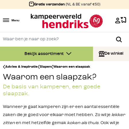
Gratis verzenden
(NL & BE vanaf €50)
Menu
De winkel
Bekijk assortiment
Advies & Inspiratie
Slapen
Waarom een slaapzak
Waarom een slaapzak?
De basis van kamperen, een goede
slaapzak.
Wanneer je gaat kamperen zijn er een aantal essentiële
zaken die je goed voor elkaar moet hebben. Zo wil je
lekker
zitten
en met hetzelfde gemak
koken als thuis
. Ook wil je