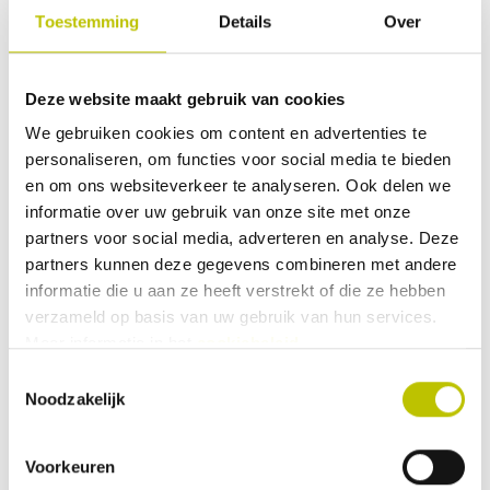
Toestemming
Details
Over
het meest op richten. Dit wil niet zeggen dat de waterfilters
alleen deze kunnen weg filteren.
Deze website maakt gebruik van cookies
Protozoa
We gebruiken cookies om content en advertenties te
Protozoa zijn eencellige micro-organismen die in de
personaliseren, om functies voor social media te bieden
darmen gaan zitten. Ook wel bekend als Beaver Fever. Ze
en om ons websiteverkeer te analyseren. Ook delen we
veroorzaken o.a. maag- en darmklachten en diarree. Alle
informatie over uw gebruik van onze site met onze
waterfilters die minimaal 1 micron kunnen filteren kunnen
partners voor social media, adverteren en analyse. Deze
partners kunnen deze gegevens combineren met andere
deze uit het water filteren.
informatie die u aan ze heeft verstrekt of die ze hebben
Bacteriën
verzameld op basis van uw gebruik van hun services.
Meer informatie in het
cookiebeleid
.
Bacteriën zijn micro-organismen die een stuk kleiner zijn (>
Toestemmingsselectie
0,2 micron). Voorbeelden zijn Cholera, Tyfus en Legionella.
Noodzakelijk
Over het algemeen zijn deze ook redelijk makkelijk te
filteren omdat ze groter zijn dan virussen.
Voorkeuren