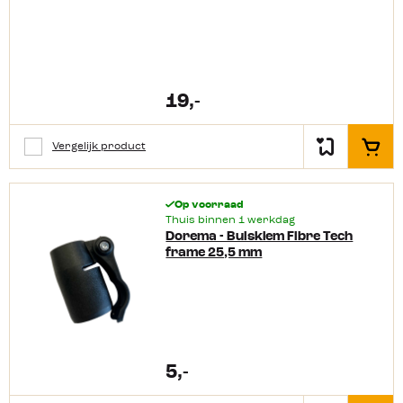
19,-
Vergelijk product
In het
Op voorraad
Thuis binnen 1 werkdag
Dorema - Buisklem Fibre Tech
frame 25,5 mm
5,-