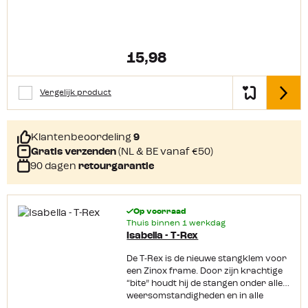
vasthouden. Met één druk op de
handgreep heb je een volledige en
zekere stop en een zachte klik laat je
weten dat Isafix de stang geborgd
15,98
heeft. Met Isafix wordt het wel heel
makkelijk om je voortent efficiënt af
te spannen.
Vergelijk product
Detail
Klantenbeoordeling
9
Gratis verzenden
(NL & BE vanaf €50)
90 dagen
retourgarantie
Op voorraad
Thuis binnen 1 werkdag
Isabella - T-Rex
De T-Rex is de nieuwe stangklem voor
een Zinox frame. Door zijn krachtige
“bite” houdt hij de stangen onder alle
weersomstandigheden en in alle