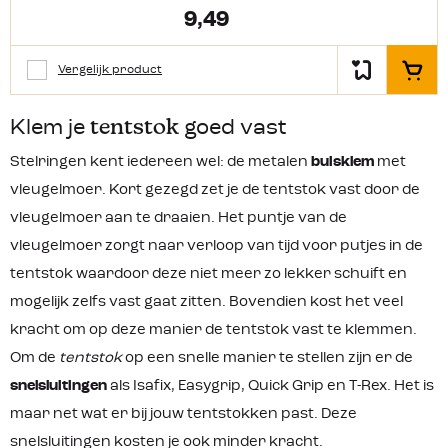
9,49
Vergelijk product
In het
Klem je
tentstok
goed vast
Stelringen kent iedereen wel: de metalen
buisklem
met
vleugelmoer. Kort gezegd zet je de tentstok vast door de
vleugelmoer aan te draaien. Het puntje van de
vleugelmoer zorgt naar verloop van tijd voor putjes in de
tentstok waardoor deze niet meer zo lekker schuift en
mogelijk zelfs vast gaat zitten. Bovendien kost het veel
kracht om op deze manier de tentstok vast te klemmen.
Om de
tentstok
op een snelle manier te stellen zijn er de
snelsluitingen
als Isafix, Easygrip, Quick Grip en T-Rex. Het is
maar net wat er bij jouw tentstokken past. Deze
snelsluitingen kosten je ook minder kracht.