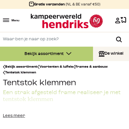
Gratis verzenden
(NL & BE vanaf €50)
Menu
De winkel
Bekijk assortiment
Bekijk assortiment
Voortenten & luifels
Frames & aanbouw
Tentstok klemmen
Tentstok klemmen
Een strak afgesteld frame realiseer je met
tentstok klemmen
Om de tentstok van je voortent of luifel goed op te
Lees meer
spannen kan je niet zonder een tentstok klem. Deze
klemmen zijn er in verschillende uitvoeringen. Zo kennen