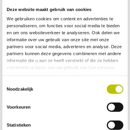
5,99
Deze website maakt gebruik van cookies
We gebruiken cookies om content en advertenties te
Vergelijk product
In het
personaliseren, om functies voor social media te bieden
en om ons websiteverkeer te analyseren. Ook delen we
Op voorraad
informatie over uw gebruik van onze site met onze
Thuis binnen 1 werkdag
partners voor social media, adverteren en analyse. Deze
Dorema - Easygrip klem 22mm
partners kunnen deze gegevens combineren met andere
per 4
informatie die u aan ze heeft verstrekt of die ze hebben
verzameld op basis van uw gebruik van hun services.
Meer informatie in het
cookiebeleid
.
Toestemmingsselectie
Noodzakelijk
19,-
Voorkeuren
Vergelijk product
In het
Statistieken
Op voorraad