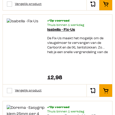
Vergelijk product
In het
Op voorraad
Thuis binnen 1 werkdag
Isabella - Fix-Us
De Fix-Us maakt het mogelijk om de
vleugelmoer te vervangen van de
CarbonX en de IXL tentstokken. Zo
heb je een snelle vergrendeling van de
klem op je tentstok.
12,98
Vergelijk product
In het
Op voorraad
Thuis binnen 1 werkdag