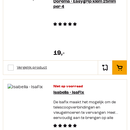
Dorema - Easygrip klem 25mm
per 4
19,-
Vergelijk product
In het
Niet op voorraad
Isabella - IsaFix
De Isafix maakt het mogelijk om de
telescoopverbindingen en
vleugelmoeren te vervangen. Heel
eenvoudig aan te brengen op alle
glasfiber tentframes en zorgt ervoor
dat de stangen hun positie/stand