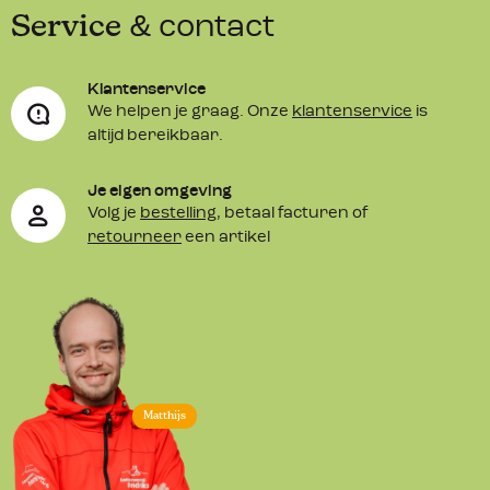
Service
& contact
Klantenservice
We helpen je graag. Onze
klantenservice
is
altijd bereikbaar.
Je eigen omgeving
Volg je
bestelling
, betaal facturen of
retourneer
een artikel
Matthijs