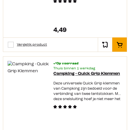
wordt compleet geleverd met
vleugelmoer.
4,49
Vergelijk product
In het
Op voorraad
Thuis binnen 1 werkdag
Campking - Quick Grip Klemmen
Deze universele Quick Grip klemmen
van Campking zijn bedoeld voor de
verbinding van twee tentstokken. Met
deze snelsluiting hoef je niet meer het
schoefje vast te draaien maar kun je
makkelijk met één handbeweging de
tentstokken op elkaar vastzetten.