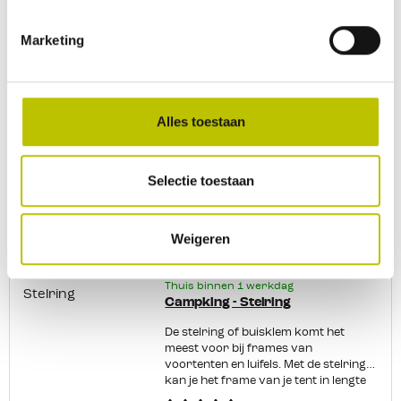
Thuis binnen 1 werkdag
Isabella - Spanschroeven
Marketing
De spanschroeven zijn te gebruiken
voor het Zinox frame van Isabella.
Alles toestaan
3,48
Selectie toestaan
Vergelijk product
In het
Weigeren
Op voorraad
Thuis binnen 1 werkdag
Campking - Stelring
De stelring of buisklem komt het
meest voor bij frames van
voortenten en luifels. Met de stelring
kan je het frame van je tent in lengte
of hoogte verstellen. De stelring