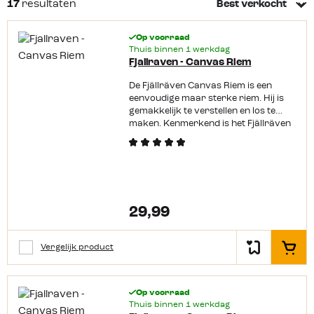
17
resultaten
je bij ons een ruime
collectie riemen
in verschillende
soorten en in ontelbaar veel kleuren.
Riemen
die je bij je
Op voorraad
outdoor broek kan dragen maar ook zeker niet misstaan
Thuis binnen 1 werkdag
Fjallraven - Canvas Riem
bij je casual spijkerbroek. Zo hebben wij altijd een riem die
bij jouw broek past! Deze collectie vind je zowel online als in
De Fjällräven Canvas Riem is een
onze winkel in Ermelo.
Lees meer
eenvoudige maar sterke riem. Hij is
gemakkelijk te verstellen en los te
maken. Kenmerkend is het Fjällräven
logo op de gesp. Productkenmerken:
Gemaakt van Canvas Makkelijk in te
korten 4 cm breed Uiteinde van
metaal Met nikkelvrije coating
29,99
Vergelijk product
In het
Op voorraad
Thuis binnen 1 werkdag