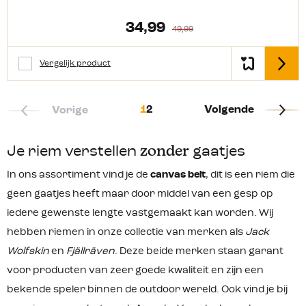
prima kunt dragen op regenachtige
dagen of op het water. Daarnaast is
34,99
49,99
hij ook nog eens gemakkelijk schoon
te maken. De gesp is voorzien van een
speciale poedercoating waardoor
Vergelijk product
Detail
corrosie zoveel mogelijk voorkomen
wordt. Productkenmerken: Stijlvolle
geribbelde
rolgespWaterafstotendBehoud zijn
1
2
Volgende
Vorige
vorm, ook na lang dragenMateriaal:
TPU
Je riem verstellen
zonder
gaatjes
In ons assortiment vind je de
canvas belt
, dit is een riem die
geen gaatjes heeft maar door middel van een gesp op
iedere gewenste lengte vastgemaakt kan worden. Wij
hebben riemen in onze collectie van merken als
Jack
Wolfskin
en
Fjällräven
. Deze beide merken staan garant
voor producten van zeer goede kwaliteit en zijn een
bekende speler binnen de outdoor wereld. Ook vind je bij