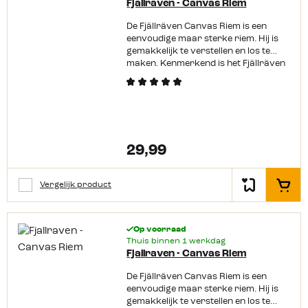
Fjallraven - Canvas Riem
De Fjällräven Canvas Riem is een
eenvoudige maar sterke riem. Hij is
gemakkelijk te verstellen en los te
maken. Kenmerkend is het Fjällräven
logo op de gesp. Productkenmerken:
Gemaakt van Canvas Makkelijk in te
korten 4 cm breed Uiteinde van
metaal Met nikkelvrije coating
29,99
Vergelijk product
In het
Op voorraad
Thuis binnen 1 werkdag
Fjallraven - Canvas Riem
De Fjällräven Canvas Riem is een
eenvoudige maar sterke riem. Hij is
gemakkelijk te verstellen en los te