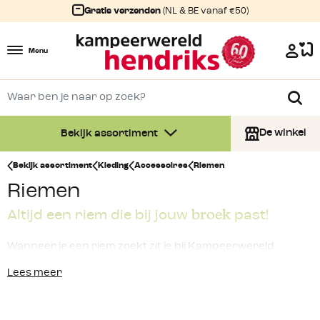
Gratis verzenden
(NL & BE vanaf €50)
Menu
De winkel
Bekijk assortiment
Bekijk assortiment
Kleding
Accessoires
Riemen
Riemen
broek
Altijd een riem die bij jouw
past!
Wanneer je een riem zoekt zit je bij Kampeerwereld
Hendriks goed. Er is tenslotte niets vervelender dan tijdens
Lees meer
een wandeling of andere buiten activiteit constant je broek
op te moeten hijsen omdat hij anders van je kont zakt.
Gelukkig is er een simpele oplossing: de
riem
. Daarom vind