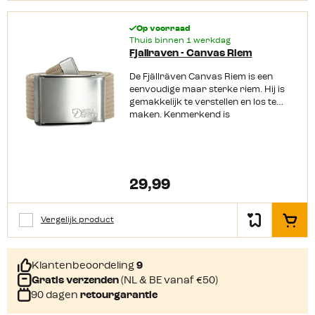
Op voorraad
Thuis binnen 1 werkdag
Fjallraven - Canvas Riem
De Fjällräven Canvas Riem is een
eenvoudige maar sterke riem. Hij is
gemakkelijk te verstellen en los te
maken. Kenmerkend is
het Fjällräven logo op de gesp.
Productkenmerken: Gemaakt van
CanvasMakkelijk in te korten4 cm
breedUiteinde van metaalMet
nikkelvrije coating
29,99
Vergelijk product
In het
Klantenbeoordeling
9
Gratis verzenden
(NL & BE vanaf €50)
90 dagen
retourgarantie