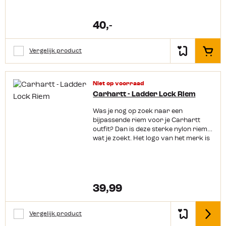
40,-
Vergelijk product
In het
Niet op voorraad
Carhartt - Ladder Lock Riem
Was je nog op zoek naar een
bijpassende riem voor je Carhartt
outfit? Dan is deze sterke nylon riem
wat je zoekt. Het logo van het merk is
erin geweven en zorgt ervoor dat
jouw broek altijd goed zit. En doordat
hij geen gaatjes heeft, maar je hem
kan aantrekken is de maat altijd
goed. Productkenmerken: Materiaal:
39,99
nylon Stevige D-ring Ingeweven logo
van Carhartt
Vergelijk product
Detail