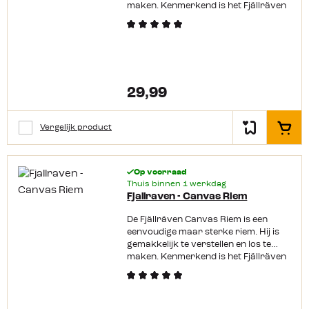
maken. Kenmerkend is het Fjällräven
logo op de gesp. Productkenmerken:
Gemaakt van Canvas Makkelijk in te
korten 4 cm breed Uiteinde van
metaal Met nikkelvrije coating
29,99
Vergelijk product
In het
Op voorraad
Thuis binnen 1 werkdag
Fjallraven - Canvas Riem
De Fjällräven Canvas Riem is een
eenvoudige maar sterke riem. Hij is
gemakkelijk te verstellen en los te
maken. Kenmerkend is het Fjällräven
logo op de gesp. Productkenmerken:
Gemaakt van Canvas Makkelijk in te
korten 4 cm breed Uiteinde van
metaal Met nikkelvrije coating