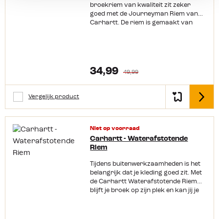
broekriem van kwaliteit zit zeker
goed met de Journeyman Riem van
Carhartt. De riem is gemaakt van
slijtvast kwaliteitsleer. Hierdoor gaat
deze met gemak jaren mee. De gesp
zit vast met stevige Chicago-
schroeven en is makkelijk te wisselen.
Productkenmerken: Met stevige
34,99
49,99
riemgespsluiting van metaalChicago-
schroevenSoepel en slijtvast100% leer
Vergelijk product
Detail
Niet op voorraad
Carhartt - Waterafstotende
Riem
Tijdens buitenwerkzaamheden is het
belangrijk dat je kleding goed zit. Met
de Carhartt Waterafstotende Riem
blijft je broek op zijn plek en kan jij je
concentreren op wat echt belangrijk
is. Deze riem is ook nog eens
waterafstotend, waardoor je hem