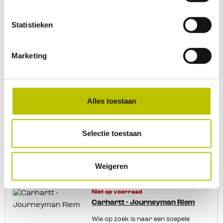
Vergelijk product
In het
Statistieken
Op voorraad
Marketing
Thuis binnen 1 werkdag
Luhta - Nuorto Riem
Alles toestaan
12,53
Selectie toestaan
17,90
Vergelijk product
In het
Weigeren
Niet op voorraad
Carhartt - Journeyman Riem
Wie op zoek is naar een soepele