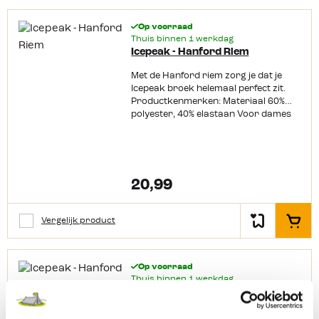
Op voorraad
Thuis binnen 1 werkdag
Icepeak - Hanford Riem
Met de Hanford riem zorg je dat je
Icepeak broek helemaal perfect zit.
Productkenmerken: Materiaal 60%
polyester, 40% elastaan Voor dames
en
heren Gevlochten Elastisch Riembree
dte: 3,5 cm
20,99
Vergelijk product
In het
Op voorraad
Thuis binnen 1 werkdag
Icepeak - Hanford Riem
Met de Hanford riem zorg je dat je