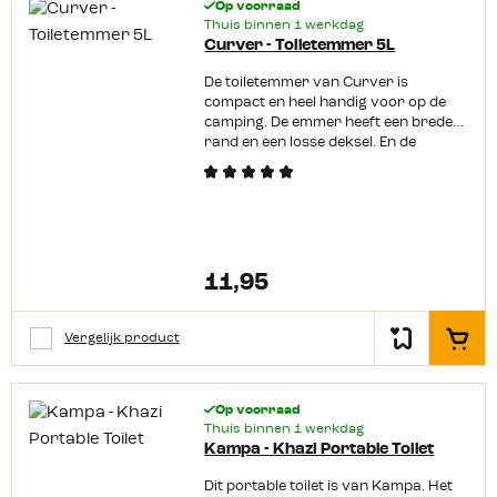
Op voorraad
Thuis binnen 1 werkdag
Curver - Toiletemmer 5L
De toiletemmer van Curver is
compact en heel handig voor op de
camping. De emmer heeft een brede
rand en een losse deksel. En de
handige beugel zorgt ervoor dat je de
emmer makkelijk kunt dragen en
legen.
11,95
Vergelijk product
In het
Op voorraad
Thuis binnen 1 werkdag
Kampa - Khazi Portable Toilet
Dit portable toilet is van Kampa. Het