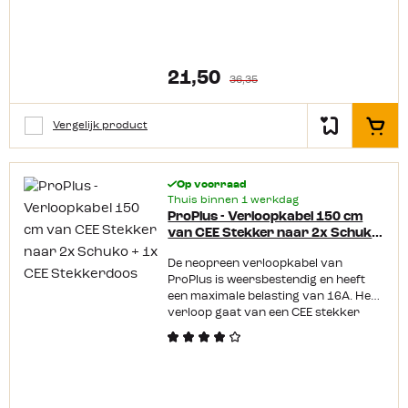
21,50
36,35
Vergelijk product
In het
Op voorraad
Thuis binnen 1 werkdag
ProPlus - Verloopkabel 150 cm
van CEE Stekker naar 2x Schuko
+ 1x CEE Stekkerdoos
De neopreen verloopkabel van
ProPlus is weersbestendig en heeft
een maximale belasting van 16A. Het
verloop gaat van een CEE stekker
naar 2x een schuko en 1x een CEE
stekkerdoos.