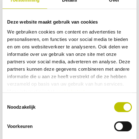
Op voorraad
Thuis binnen 1 werkdag
Deze website maakt gebruik van cookies
Haba - Cortina Horgordijn
We gebruiken cookies om content en advertenties te
Het Cortina horgordijn is
aanpasbaar in zowel de lengte als de
personaliseren, om functies voor social media te bieden
breedte. Zo past dit horgordijn in
en om ons websiteverkeer te analyseren. Ook delen we
vrijwel iedere caravan en camper.
informatie over uw gebruik van onze site met onze
Handig als je die vervelende vliegen
buiten wilt houden deze zomer!
partners voor social media, adverteren en analyse. Deze
partners kunnen deze gegevens combineren met andere
informatie die u aan ze heeft verstrekt of die ze hebben
verzameld op basis van uw gebruik van hun services.
14,99
Meer informatie in het
cookiebeleid
.
Toestemmingsselectie
Vergelijk product
In het
Noodzakelijk
Op voorraad
Voorkeuren
Thuis binnen 1 werkdag
Kampa - King Khazi Portable