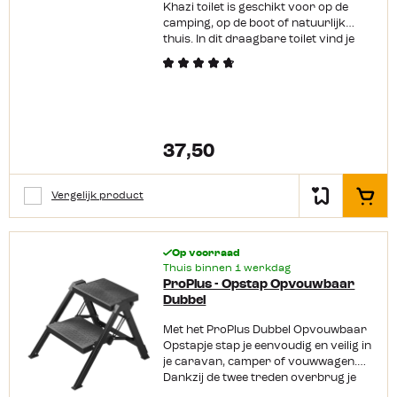
Khazi toilet is geschikt voor op de
camping, op de boot of natuurlijk
thuis. In dit draagbare toilet vind je
een afvalemmer die makkelijk te
verwijderen is en die je af kan sluiten
met een deksel. Hierdoor is het Khazi
campingtoilet ook gemakkelijk te
legen en schoon te maken. Compact,
licht van gewicht en wordt ook nog
37,50
eens geleverd met een handige
toiletrolhouder! Productkenmerken:
Geschikt voor zowel buiten als binnen
Vergelijk product
Afvalcontainer is makkelijk schoon te
In het
maken Bij geen gebruik compact op te
bergen Inclusief toiletrolhouder Kan
een gewicht dragen tot 150 kg Meest
Op voorraad
gestelde vragen: Waarvoor is het
Thuis binnen 1 werkdag
bijgeleverde losse kapje? Dit kapje
ProPlus - Opstap Opvouwbaar
kan je in de voorzijde van het toilet
Dubbel
hangen en daaroverheen plaats je de
emmer. Het kapje zorgt op die manier
Met het ProPlus Dubbel Opvouwbaar
voor extra stevigheid van het toilet.
Opstapje stap je eenvoudig en veilig in
Waar kan ik de Kampa Khazi legen?
je caravan, camper of vouwwagen.
Wanneer je een volledig biologisch
Dankzij de twee treden overbrug je
afbreekbare toiletvloeistof
gemakkelijk een hogere instap, terwijl