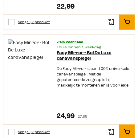
22,99
Vergelijk product
In het
Op voorraad
Thuis binnen 1 werkdag
Easy Mirror - Bol De Luxe
caravanspiegel
De Easy Mirror is een 100% universele
caravanspiegel. Met de
gepatenteerde zuignap is hij
makkelijk te monteren en is voor elke
auto of bestelbus te gebruiken. De
Easy Mirror Bol De Luxe heeft een
extra spiegel op het bevestigingsdeel
voor nog meer zicht. Staat de spiegel
niet goed dan kan je hem van
24,99
27,95
binnenuit verstellen.
Vergelijk product
In het