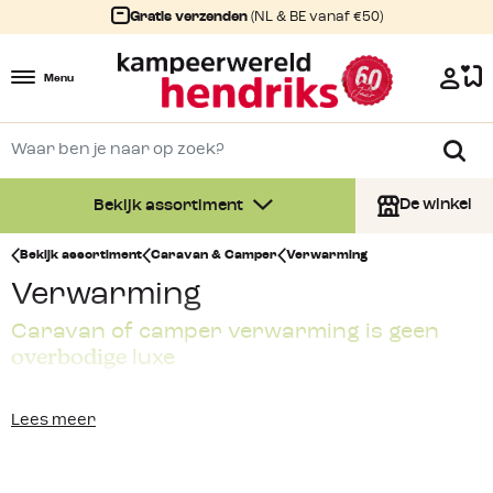
Gratis verzenden
(NL & BE vanaf €50)
Menu
De winkel
Bekijk assortiment
Bekijk assortiment
Caravan & Camper
Verwarming
Verwarming
Caravan of camper verwarming is geen
overbodige
luxe
Ga je in het voor- en naseizoen met de caravan op pad of
Lees meer
ben je een echte winterkampeerder? Dan is goede
caravan verwarming
geen overbodige luxe. Hierbij heb je
de keus uit een compleet assortiment kachels, zowel gas