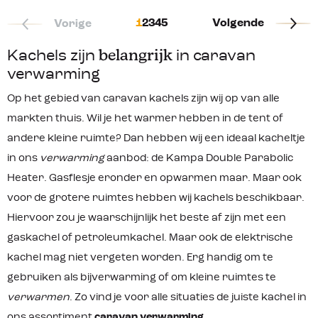
een thermostaat en een timer. Wil je
oververhittingsbeveiliging) Eenvoudig
de te verwarmen ruimte
1
2
3
4
5
Volgende
Vorige
te verplaatsen dankzij de wieltjes
morgenochtend om 8 uur op 20
Inclusief gasslang en 30 mbar
graden hebben? Geen probleem! De
drukregelaar Optionele hoes is ook
Kachels zijn
belangrijk
kachel heeft een zeer snelle,
in caravan
verkrijgbaar
elektronische starter. Dit zorgt
verwarming
ervoor dat de kachel binnen enkele
minuten gelijk zijn volledige capaciteit
Op het gebied van caravan kachels zijn wij op van alle
bereikt en dat de ruimte snel de
gewenste temperatuur krijgt.
markten thuis. Wil je het warmer hebben in de tent of
Wanneer de petroleum kachel de
andere kleine ruimte? Dan hebben wij een ideaal kacheltje
ingestelde temperatuur heeft bereikt,
zal deze modulerend gaan werken en
in ons
verwarming
aanbod: de Kampa Double Parabolic
op een lager niveau gaan branden.
Heater. Gasflesje eronder en opwarmen maar. Maar ook
Wanneer de temperatuur zakt onder
de ingestelde temperatuur, zal de
voor de grotere ruimtes hebben wij kachels beschikbaar.
kachel vanzelf weer op een hoger
Hiervoor zou je waarschijnlijk het beste af zijn met een
niveau gaan branden. Op deze wijze
haal je het beste rendement uit de
gaskachel of petroleumkachel. Maar ook de elektrische
kachel en brandstof. Bekijk of
kachel mag niet vergeten worden. Erg handig om te
download hier de handleiding van de
LC-DX 32.Garantie:Schade en/of
gebruiken als bijverwarming of om kleine ruimtes te
storing die wordt veroorzaakt door
het gebruik van onjuiste brandstof
verwarmen
. Zo vind je voor alle situaties de juiste kachel in
vallen niet onder de garantie. De juiste
ons assortiment
caravan verwarming
.