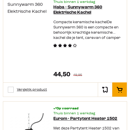
Thuis binnen 1 werkdag
Haba - Sunnywarm 360
Elektrische Kachel
Compacte keramische kachelDe
Sunnywarm 360 is een compacte en
behoorlijk krachtige keramische
kachel die je tent, caravan of camper
lekker warm kan houden. Deze
uitvoering van de Sunnywarm van
Haba kan 70 ° ronddraaien wat
ervoor zorgt dat hij de warmte door
de hele ruimte verspreid. Wil je meer
gerichte warmte dan kan je het
44,50
draaien ook uitzetten. De
49,95
Sunnywarm 360 is een keramische
kachel, het grote voordeel hiervan is
Vergelijk product
dat hij niet alleen krachtig verwarmd
In het
maar dat hij ook zeer snel warm
wordt. Je kunt uit 2 ventilatorstanden
kiezen, 600 of 1200 Watt, deze
Op voorraad
standen bepalen het stroomverbruik.
Thuis binnen 1 werkdag
Nauwkeurig in te stellenDe
Eurom - Partytent Heater 1502
Sunnywarm 360 heeft bovenop een
digitaal display. Hier kan je de
Met deze Partytent Heater 1502 van