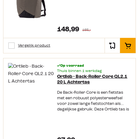
148,99
165,-
Vergelijk product
In het
Op voorraad
Thuis binnen 1 werkdag
Ortlieb - Back-Roller Core QL2.1
20 L Achtertas
De Back-Roller Core is een fietstas
met een robuust polyesterweefsel
voor zowel lange fietstochten als
dagelijkse gebruik. Deze Ortlieb tas is
waterdicht en met de rolsluiting ben je
ervan verzekerd dat je spullen veilig
en droog zijn opgeborgen. Het Quick-
Lock2.1-bevestigingssysteem zorgt
voor een eenvoudige en snelle