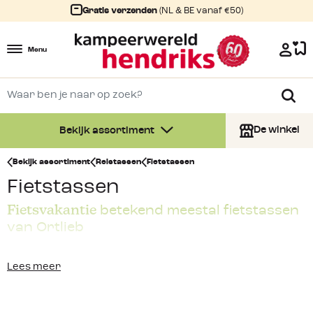
Gratis verzenden
(NL & BE vanaf €50)
Menu
De winkel
Bekijk assortiment
Bekijk assortiment
Reistassen
Fietstassen
Fietstassen
Fietsvakantie
betekend meestal fietstassen
van Ortlieb
Je ziet iemand staan met allemaal rode tassen op zijn fiets
Lees meer
gebonden. Nu weet je 2 dingen. Die persoon is op
fietsvakantie
en diegene heeft gekozen voor de
onmiskenbare
fietstassen van Ortlieb
. Deze fietstassen zijn