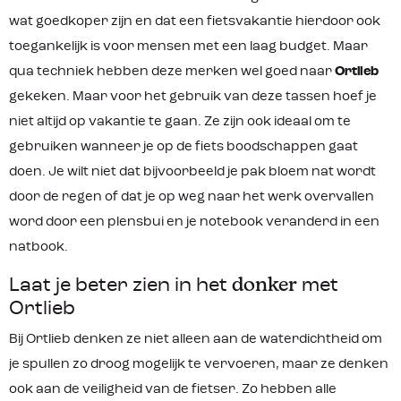
carbonsturen is mogelijk. Een
wat goedkoper zijn en dat een fietsvakantie hierdoor ook
versteviging van kunststof binnenin
het Handlebar-Pack en een
toegankelijk is voor mensen met een laag budget. Maar
bevestiging aan de stuurbuis zorgen
voor betrouwbare stabiliteit – op
qua techniek hebben deze merken wel goed naar
Ortlieb
ieder terrein. De kleinere versie is ook
gekeken. Maar voor het gebruik van deze tassen hoef je
als compacte klasse onder de
Bikepacker-zwenkwielen te
niet altijd op vakantie te gaan. Ze zijn ook ideaal om te
beschouwen: Met een lengte van
gebruiken wanneer je op de fiets boodschappen gaat
slechts 40 cm is deze waterdichte
stuurtas de juiste keuze voor
doen. Je wilt niet dat bijvoorbeeld je pak bloem nat wordt
iedereen die met Offroad Drop Bars,
door de regen of dat je op weg naar het werk overvallen
race- of cross-sturen een
Bikepacking-uitstap maakt. Ook wat
word door een plensbui en je notebook veranderd in een
het gewicht betreft, heeft de geringe
natbook.
breedte een positieve invloed.De 15
liter bevattende tas biedt dankzij
extra koordsluitingen de mogelijkheid
Laat je beter zien in het
donker
met
om nog extra uitrusting onder te
Ortlieb
brengen. Productkenmerken: Haak
voor het aanbrengen van het
Bij Ortlieb denken ze niet alleen aan de waterdichtheid om
Accessory-Pack Ook geschikt voor
carbonsturen Taillebanden met
je spullen zo droog mogelijk te vervoeren, maar ze denken
klittenbandsluiting als
ook aan de veiligheid van de fietser. Zo hebben alle
montagehulpmiddel Laag gewicht Fel