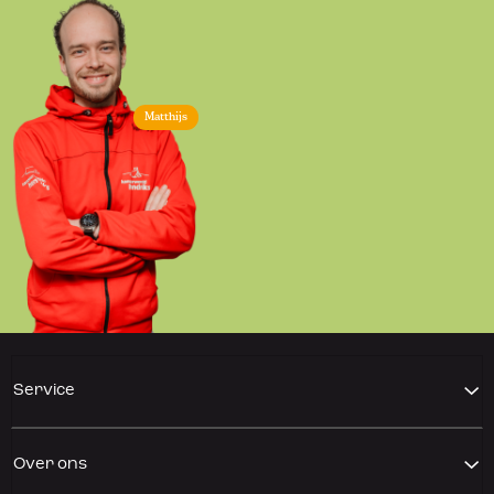
Matthijs
Service
Over ons