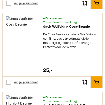
voor dagelijks gebruik
Vergelijk product
In het
tijdens koude winterdagen.
Productkenmerken: Gebreide
mutsMateriaal: 68% polyacryl, 12%
Op voorraad
polyester, 11% polyamide, 6%
Thuis binnen 1 werkdag
wol, 3% elastaanMet brede
Jack Wolfskin - Cosy Beanie
omslagUniseks
De Cosy Beanie van Jack Wolfskin is
een fijne, basic tricotmuts die je
makkelijk bij iedere outfit draagt.
Perfect voor de winter,
want de Beanie beschermt je hoofd
lekker tegen de kou. Dankzij het grote
aandeel viscose voelt de muts extra
zacht en comfortabel aan, zodat je
hem het liefst de hele dag op
25,-
zou willen houden.
Productkenmerken: Basic, lichte
tricotmutsMateriaal: 53% viscose, 27%
Vergelijk product
In het
polyester, 20% polyamideGeschikt
voor dames en herenOne size
Op voorraad
Thuis binnen 1 werkdag