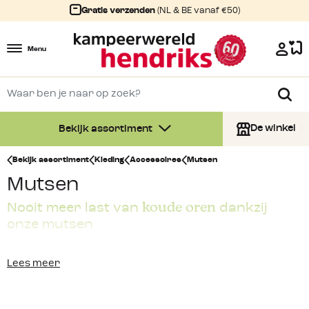
Gratis verzenden
(NL & BE vanaf €50)
Menu
De winkel
Bekijk assortiment
Bekijk assortiment
Kleding
Accessoires
Mutsen
Mutsen
koude oren
Nooit meer last van
dankzij
onze mutsen
Voor wie de winterse kou moet trotseren hebben wij bij
Lees meer
Kampeerwereld Hendriks een ruim assortiment
mutsen
en
oorwarmers
. Zo hebben wij stoere
gebreide mutsen
,
fleece mutsen, hoofdbanden, beanies en mutsen voor