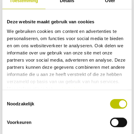
Toestemming
Details
Over
Vergelijk product
In het
Deze website maakt gebruik van cookies
Op voorraad
Thuis binnen 1 werkdag
We gebruiken cookies om content en advertenties te
Sinner - Avelin Beanie
personaliseren, om functies voor social media te bieden
en om ons websiteverkeer te analyseren. Ook delen we
Productkenmerken: Materiaal van
100% acryl Stijlvol ribbreisel Mooie
informatie over uw gebruik van onze site met onze
dikke omslag voor extra warmte One
partners voor social media, adverteren en analyse. Deze
size De Avelin Beanie van Sinner zit
partners kunnen deze gegevens combineren met andere
lekker warm en heeft een stijlvolle
dikke rand.
informatie die u aan ze heeft verstrekt of die ze hebben
verzameld op basis van uw gebruik van hun services.
Meer informatie in het
cookiebeleid
.
29,99
Toestemmingsselectie
Noodzakelijk
Vergelijk product
In het
Voorkeuren
Op voorraad
Thuis binnen 1 werkdag