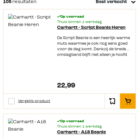
105
resultaten
dames en heren. Ook voor de kids hebben wij niet alleen
warme maar ook nog eens leuke mutsjes. Wil je liever geen
Op voorraad
muts op je hoofd zetten? Dan kan je bij ons ook terecht
Thuis binnen 1 werkdag
Carhartt - Script Beanie Heren
voor oorwarmers. Zo heb je nooit meer last van koude
oren! In ons assortiment vind je mutsen en oorwarmers
De Script Beanie is een heerlijk warme
waarbij functionaliteit, comfort en trend elkaar gevonden
muts waarmee je ook nog eens goed
voor de dag komt. Dankzij de brede
hebben. Welke
muts
zet jij op?
Lees meer
omslagband blijft niet alleen je hoofd
lekker warm, maar zijn ook je oren
goed beschermd tegen de kou. De
beanie is afgewerkt met een stijlvol
Carhartt logo aan de voorkant.
Hoewel het een heren-model is, is deze
22,99
ook prima te dragen door stoere
dames. Productkenmerken: Fijn
gebreidVormvastFijne zachte
Vergelijk product
In het
pasvormMet brede omslagband100%
acryl
Op voorraad
Thuis binnen 1 werkdag
Carhartt - A18 Beanie