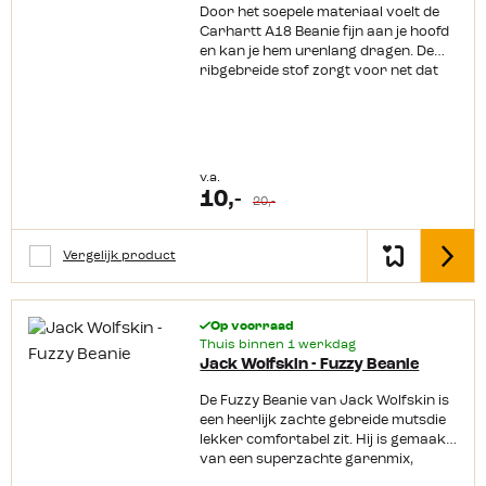
Door het soepele materiaal voelt de
Carhartt A18 Beanie fijn aan je hoofd
en kan je hem urenlang dragen. De
ribgebreide stof zorgt voor net dat
beetje extra warmte wat wel zo fijn is
bij wind en kou. Als klap op de vuurpijl
zorgt de brede omslagband er ook
nog eens voor dat ook je oren lekker
warm blijven. Dit maakt deze beanie
v.a.
ideaal voor buitenwerkzaamheden of
10,-
20,-
een mooie winterwandeling.
Productkenmerken: Carhartt label op
de voorkantExtra warm door de
Vergelijk product
Detail
ribgebreide stofMet brede
omslagband100% polyacryl
Op voorraad
Thuis binnen 1 werkdag
Jack Wolfskin - Fuzzy Beanie
De Fuzzy Beanie van Jack Wolfskin is
een heerlijk zachte gebreide mutsdie
lekker comfortabel zit. Hij is gemaakt
van een superzachte garenmix,
waardoor hij warm aanvoelt zonder