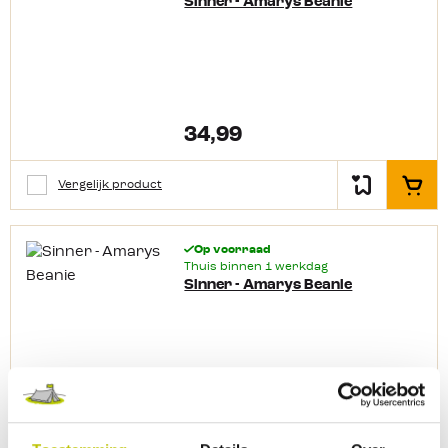
Sinner - Amarys Beanie
34,99
Vergelijk product
In het
Op voorraad
Thuis binnen 1 werkdag
Sinner - Amarys Beanie
34,99