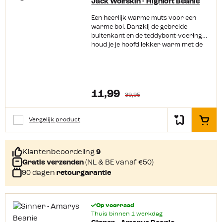
Jack Wolfskin - Highloft Beanie
Een heerlijk warme muts voor een
warme bol. Danzkij de gebreide
buitenkant en de teddybont-voering
houd je je hoofd lekker warm met de
Highloft muts van Jack Wolfskin. Hij
ziet er superleuk uit met zijn brede
rand, gebreide ruitjes en mooie
pompon. Door de winterse uitstraling
en het ultieme comfort is deze warme
11,99
39,95
muts een perfecte kameraad bij je
winter outfit. Productkenmerken:
Gebreid in ruitjes motief Pluizige
Vergelijk product
In het
pompon Brede rand Warme
teddybont-voering
Klantenbeoordeling
9
Gratis verzenden
(NL & BE vanaf €50)
90 dagen
retourgarantie
Op voorraad
Thuis binnen 1 werkdag