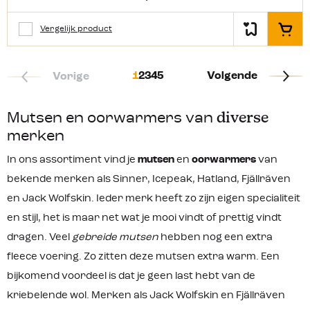
stadswandeling tot een winterse
outdoor activiteit is deze beanie een
mooie aanvulling op je winteroutfit.
Vergelijk product
In het
Productkenmerken: Gebreide
mutsMet berglogoMateriaal:
100% polyacryl One sizeUnisex
1
2
3
4
5
Volgende
Vorige
Mutsen en oorwarmers van
diverse
merken
In ons assortiment vind je
mutsen
en
oorwarmers
van
bekende merken als Sinner, Icepeak, Hatland, Fjällräven
en Jack Wolfskin. Ieder merk heeft zo zijn eigen specialiteit
en stijl, het is maar net wat je mooi vindt of prettig vindt
dragen. Veel
gebreide mutsen
hebben nog een extra
fleece voering. Zo zitten deze mutsen extra warm. Een
bijkomend voordeel is dat je geen last hebt van de
kriebelende wol. Merken als Jack Wolfskin en Fjällräven