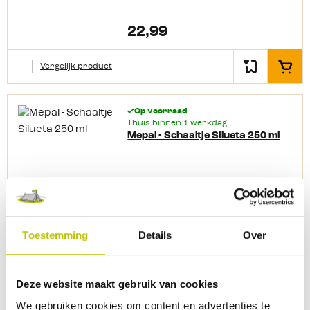
22,99
Vergelijk product
In het
Op voorraad
Thuis binnen 1 werkdag
Mepal - Schaaltje Silueta 250 ml
4,99
Toestemming
Details
Over
Vergelijk product
In het
Deze website maakt gebruik van cookies
We gebruiken cookies om content en advertenties te
Op voorraad