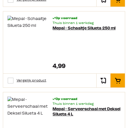
In het
Op voorraad
Thuis binnen 1 werkdag
Mepal - Schaaltje Silueta 250 ml
4,99
Vergelijk product
In het
Op voorraad
Thuis binnen 1 werkdag
Mepal - Serveerschaal met Deksel
Silueta 4 L