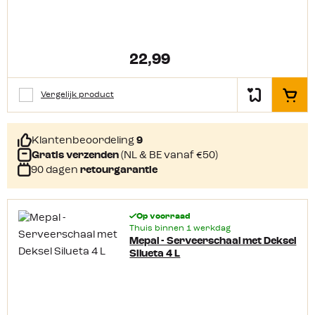
22,99
Vergelijk product
In het
Klantenbeoordeling
9
Gratis verzenden
(NL & BE vanaf €50)
90 dagen
retourgarantie
Op voorraad
Thuis binnen 1 werkdag
Mepal - Serveerschaal met Deksel
Silueta 4 L