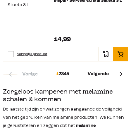
Mepal - Serveerschaal Silueta 3 L
14,99
Vergelijk product
In het
1
2
3
4
5
Volgende
Vorige
Zorgeloos kamperen met
melamine
schalen & kommen
De laatste tijd zijn er wat zorgen aangaande de veiligheid
van het gebruiken van melamine producten. We kunnen
je geruststellen en zeggen dat het
melamine