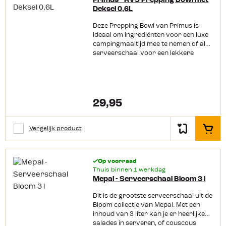
Primus - RVS Prepping Bowl met
Deksel 0,6L
Deze Prepping Bowl van Primus is
ideaal om ingrediënten voor een luxe
campingmaaltijd mee te nemen of als
serveerschaal voor een lekkere
snack bij het kampvuur. Op een
camping met voorzieningen kun je
eenvoudig alle ingrediënten vooraf
klaarmaken en vervolgens de
maaltijd in deze stevige en lichte kom
29,95
serveren. In afgelegen gebieden kun je
restjes van het ontbijt bewaren voor
een snack tijdens het wandelen. Waar
Vergelijk product
In het
je ook heengaat, deze kom zal je in
veel situaties goed te pas komen. De
Prepping Bowl met een inhoud van
Op voorraad
0,6L is gemaakt van hoogwaardig
Thuis binnen 1 werkdag
voedselveilig 18/8 roestvrij staal, wat
Mepal - Serveerschaal Bloom 3 l
ervoor zorgt dat de smaken in je eten
blijven zitten en niet in de kom
Dit is de grootste serveerschaal uit de
geabsorbeerd worden. Hij is
Bloom collectie van Mepal. Met een
overigens ook eenvoudig schoon te
inhoud van 3 liter kan je er heerlijke
maken en stapelbaar om deze weer
salades in serveren, of couscous
compact op te kunnen bergen. Het