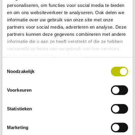
Thuis binnen 1 werkdag
personaliseren, om functies voor social media te bieden
Mepal - Serveerschaal met Deksel
en om ons websiteverkeer te analyseren. Ook delen we
Silueta 4 L
informatie over uw gebruik van onze site met onze
partners voor social media, adverteren en analyse. Deze
partners kunnen deze gegevens combineren met andere
informatie die u aan ze heeft verstrekt of die ze hebben
verzameld op basis van uw gebruik van hun services.
22,99
Meer informatie in het
cookiebeleid
.
Toestemmingsselectie
Vergelijk product
Noodzakelijk
In het
Voorkeuren
Op voorraad
Thuis binnen 1 werkdag
Mepal - Serveerschaal Silueta 3 L
Statistieken
Marketing