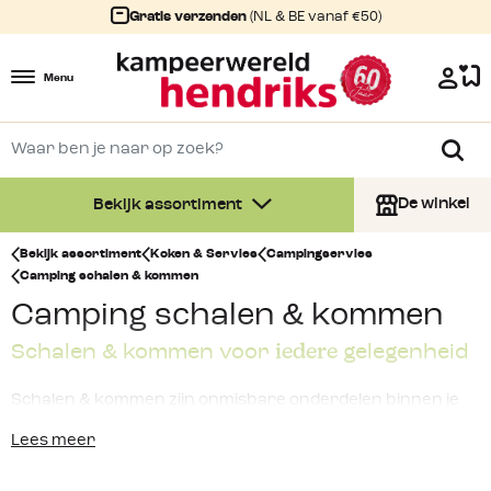
Gratis verzenden
(NL & BE vanaf €50)
Menu
De winkel
Bekijk assortiment
Bekijk assortiment
Koken & Servies
Campingservies
Camping schalen & kommen
Camping schalen & kommen
iedere
Schalen & kommen voor
gelegenheid
Schalen & kommen zijn onmisbare onderdelen binnen je
campingservies
. Ze zijn erg handig voor het bereiden en
Lees meer
serveren van een lekkere salade of bij het genieten van
wat smakelijke hapjes en snacks in de namiddag. Binnen