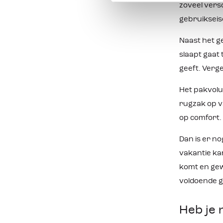
zoveel vers
gebruikseis
Naast het ge
slaapt gaat 
geeft. Verge
Het pakvolum
rugzak op va
op comfort.
Dan is er no
vakantie ka
komt en gew
voldoende g
Heb je 