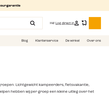
tourgarantie
Hé!
Log direct in
Blog
Klantenservice
De winkel
Over ons
oepen: Lichtgewicht kampeerders, fietsvakantie,
lpen hebben wij per groep een kleine uitleg over het