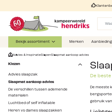
Klantenb
Bekijk assortiment
Merken
Aanbiedin
Advies & Inspiratie
Slapen
Slaapmat aankoop advies
Slaa
Kiezen
Advies slaapzak
De beste
Slaapmat aankoop advies
De meeste k
De verschillen tussen ademende
bergsporter
materialen
gebruik va
Luchtbed of self inflatable
Heren vs dames slaapzakken