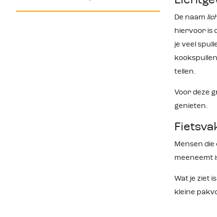
Lichtg
De naam
li
hiervoor is
je veel spul
kookspullen
tellen.
Voor deze g
genieten.
Fietsva
Mensen die
meeneemt is
Wat je ziet i
kleine pakv