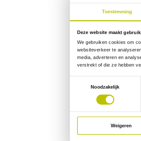
kiezen. En d
Toestemming
Autova
Deze website maakt gebruik
Mensen die m
We gebruiken cookies om cont
zo fijn als 
websiteverkeer te analyseren
media, adverteren en analys
Dat het pakv
verstrekt of die ze hebben v
auto gaan e
Toestemmingsselectie
comfort voo
Noodzakelijk
Vaak is het
slapen.
Algemen
Weigeren
Een goede
s
diverse soor