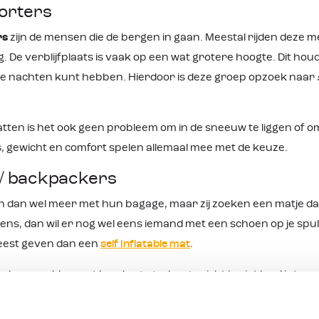
orters
rs
zijn de mensen die de bergen in gaan. Meestal rijden deze m
 De verblijfplaats is vaak op een wat grotere hoogte. Dit houdt 
 nachten kunt hebben. Hierdoor is deze groep opzoek naar
tten is het ook geen probleem om in de sneeuw te liggen of o
 gewicht en comfort spelen allemaal mee met de keuze.
 / backpackers
 dan wel meer met hun bagage, maar zij zoeken een matje dat te
ens, dan wil er nog wel eens iemand met een schoen op je spul
geest geven dan een
self inflatable mat
.
 lopen zelden met hun bagage dus gewicht is niet heel interes
 inflatable slaapmatten zijn over het algemeen voordeliger da
at niet zelf hoeft op te blazen is zeker ook een van de redene