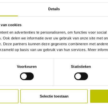
e meeste nachten zullen zij niet op hun matje slapen. Deze is 
Details
kantie
 van cookies
et de auto op vakantie gaan stellen als eis aan slaapmatten d
ent en advertenties te personaliseren, om functies voor social
het bed thuis. Gelukkig kan dat tegenwoordig ook. Natuurlijk nooit
. Ook delen we informatie over uw gebruik van onze site met on
e. Deze partners kunnen deze gegevens combineren met andere i
olume en gewicht dan groter is dan bijvoorbeeld self inflatab
erzameld op basis van uw gebruik van hun services. Meer inform
n er vaak voldoende ruimte is. De prijs van deze
slaapmatten
l
r terug.
Voorkeuren
Statistieken
 zo dat als je op een van de onderstaande matten hebt gekam
e info over slaapmatten
Selectie toestaan
laapmat
is praktisch onmisbaar bij meerdaagse outdoor activite
ten en grootte verkrijgbaar. Belangrijk is dat je er goed naar 