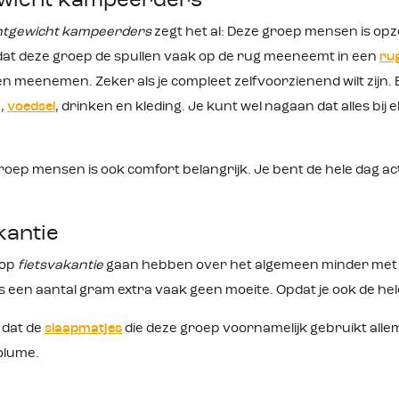
ewicht kampeerders
chtgewicht kampeerders
zegt het al: Deze groep mensen is opzo
 dat deze groep de spullen vaak op de rug meeneemt in een
ru
len meenemen. Zeker als je compleet zelfvoorzienend wilt zijn.
,
voedsel
, drinken en kleding. Je kunt wel nagaan dat alles bij
roep mensen is ook comfort belangrijk. Je bent de hele dag ac
kantie
 op
fietsvakantie
gaan hebben over het algemeen minder met ge
 een aantal gram extra vaak geen moeite. Opdat je ook de hele 
s dat de
slaapmatjes
die deze groep voornamelijk gebruikt allem
olume.