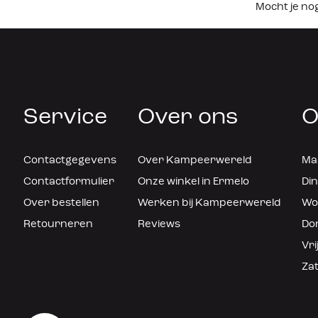
Mocht je no
Service
Over ons
O
Contactgegevens
Over Kampeerwereld
Maa
Contactformulier
Onze winkel in Ermelo
Din
Over bestellen
Werken bij Kampeerwereld
Woe
Retourneren
Reviews
Don
Vri
Zat