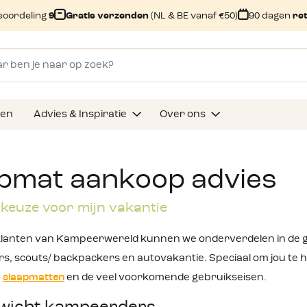
eoordeling
9
Gratis verzenden
(NL & BE vanaf €50)
90 dagen
re
gen
Advies & Inspiratie
Over ons
pmat aankoop advies
 keuze voor mijn vakantie
lanten van Kampeerwereld kunnen we onderverdelen in de gr
s, scouts/ backpackers en autovakantie. Speciaal om jou te he
n
slaapmatten
en de veel voorkomende gebruikseisen.