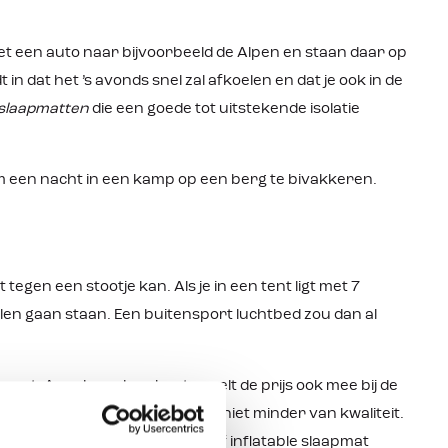
et een auto naar bijvoorbeeld de Alpen en staan daar op
in dat het ’s avonds snel zal afkoelen en dat je ook in de
slaapmatten
die een goede tot uitstekende isolatie
m een nacht in een kamp op een berg te bivakkeren.
gen een stootje kan. Als je in een tent ligt met 7
len gaan staan. Een buitensport luchtbed zou dan al
sant. Aan de andere kant speelt de prijs ook mee bij de
n
buitensport luchtbedden
maar niet minder van kwaliteit.
n dat backpackers voor een self inflatable slaapmat