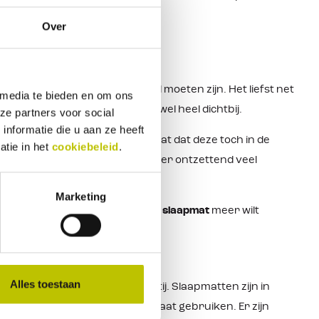
meer als noodgeval ingepakt.
Over
at deze vooral erg comfortabel moeten zijn. Het liefst net
 media te bieden en om ons
 zo fijn als het bed thuis maar wel heel dichtbij.
ze partners voor social
nformatie die u aan ze heeft
le matjes, is geen probleem omdat dat deze toch in de
atie in het
cookiebeleid
.
igt ook wat hoger, maar je krijgt er ontzettend veel
Marketing
peerd dat je dan op geen andere
slaapmat
meer wilt
Alles toestaan
iten of een enkele logeer partij. Slaapmatten zijn in
kijkt waar je de slaapmat voor gaat gebruiken. Er zijn