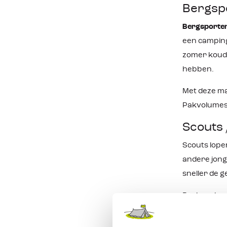
Bergsp
Bergsporte
een camping.
zomer koude
hebben.
Met deze ma
Pakvolumes,
Scouts
Scouts lopen
andere jong
sneller de 
Backpackers
keuze. Self
Dat je een m