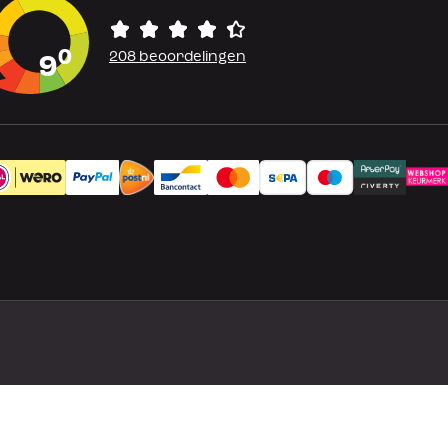
0
208 beoordelingen
9