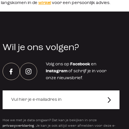
 langskomen in de
winkel
voor een persoonlijk advies.
Wil je ons volgen?
Volg ons op
Facebook
en
Instagram
of schrijf je in voor
Facebook
Instagram
onze nieuwsbrief.
Hoe we met je data omgaan? Dat kan je bekijken in onze
privacyverklaring
. Je kan je ook altijd weer afmelden voor deze e-