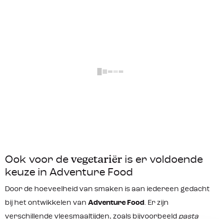
resultaten
Geen resultaten
Helaas, er zijn geen resultaten gevonden voor je
zoekopdracht.
Probeer het nog eens met een andere
zoekopdracht.
Ook voor de
vegetariër
is er voldoende
keuze in Adventure Food
Door de hoeveelheid van smaken is aan iedereen gedacht
bij het ontwikkelen van
Adventure Food
. Er zijn
verschillende vleesmaaltijden, zoals bijvoorbeeld
pasta