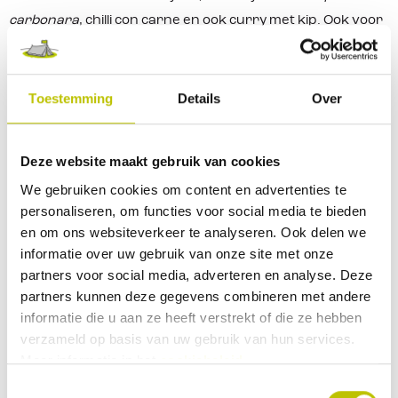
carbonara
, chilli con carne en ook curry met kip. Ook voor
diegene die
geen vlees eten
is er ruime keuze binnen het
aanbod van Adventure Food. Wat dacht je bijvoorbeeld
van pasta met kaas en champignon of een
heerlijke
Toestemming
Details
Over
groenteschotel
. Allemaal net zo voedzaam als gerechten
met vlees. Je kan een heerlijke maaltijd zelfs nog afsluiten
Deze website maakt gebruik van cookies
met een dessert van Adventure Food. Vanille dessert of
We gebruiken cookies om content en advertenties te
doe eens gek en neem
chocolademousse
. En met een
personaliseren, om functies voor social media te bieden
keuze aan verschillende ontbijtjes is het aanbod van
en om ons websiteverkeer te analyseren. Ook delen we
Adventure Food echt helemaal compleet.
informatie over uw gebruik van onze site met onze
partners voor social media, adverteren en analyse. Deze
Per persoon kies je een
compleet menu
partners kunnen deze gegevens combineren met andere
Tegenwoordig zijn de zakjes voedsel gericht op
1 persoon
.
informatie die u aan ze heeft verstrekt of die ze hebben
verzameld op basis van uw gebruik van hun services.
Zo kan een ieder voor zich de lekkerste maaltijden
Meer informatie in het
cookiebeleid
.
meenemen. Ook is het nu makkelijker om water te koken
Toestemmingsselectie
en in de zakjes te gieten. Want wat is er nu nog lekkerder