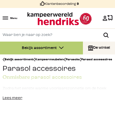
Klantenbeoordeling
9
Menu
De winkel
Bekijk assortiment
Bekijk assortiment
Kampeermeubelen
Parasols
Parasol accessoires
Parasol accessoires
Onmisbare
parasol accessoires
Zodra het eerste warme voorjaarszonnetje om de hoek
komt kijken, zijn wij Nederlanders gelukkig en beweegt ons
Lees meer
klapstoeltje
mee met de zon. Na een lange en gure winter
hebben we dit zeker verdiend en moeten we er maximaal
van genieten. Toch kan de zon in de zomermaanden erg fel