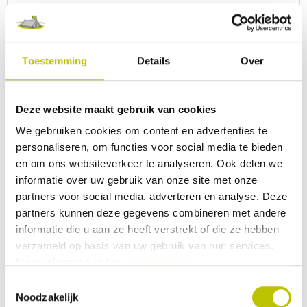
trekkoord af te sluiten. Zo kan er
29,99
geen vuil of ongedierte in komen.Met
stok.
Vergelijk product
Toestemming
Details
Over
Niet beschikbaar
Deze website maakt gebruik van cookies
Bo-Camp - Parasolgrondpen
We gebruiken cookies om content en advertenties te
Deze Parasolgrondpen is van zware
kwaliteit en heeft een doorsnede van
personaliseren, om functies voor social media te bieden
35 mm. Deze grondpen heeft een
en om ons websiteverkeer te analyseren. Ook delen we
stelschroef en beugel zodat deze
informatie over uw gebruik van onze site met onze
gemakkelijk kunnen worden
geplaatst.
partners voor social media, adverteren en analyse. Deze
partners kunnen deze gegevens combineren met andere
informatie die u aan ze heeft verstrekt of die ze hebben
9,95
verzameld op basis van uw gebruik van hun services.
Meer informatie in het
cookiebeleid
.
Vergelijk product
Detail
Toestemmingsselectie
Noodzakelijk