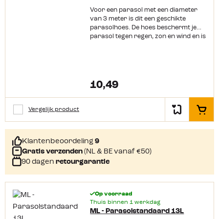
Voor een parasol met een diameter
van 3 meter is dit een geschikte
parasolhoes. De hoes beschermt je
parasol tegen regen, zon en wind en is
van een duurzaam materiaal
gemaakt.
10,49
Vergelijk product
In het
Klantenbeoordeling
9
Gratis verzenden
(NL & BE vanaf €50)
90 dagen
retourgarantie
Op voorraad
Thuis binnen 1 werkdag
ML - Parasolstandaard 13L