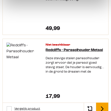
49,99
Niet beschikbaar
Redcliffs - Parasolhouder Metaal
Deze stevige stalen parasolhouder
zorgt ervoor dat je parasol goed
stevig staat. De houder is eenvoudig
in de grond te draaien met de
meegeleverde draaistang. In de buis
kunnen 5 verschillende ringen
geplaatst worden die de diameter
perfect afstemmen op de diameter
van je parasolbuis. Deze
17,99
parasolharing is geschikt voor
parasolbuizen met de volgende
diameters: 25, 28, 42, 50 en 55 mm.
Vergelijk product
Detail