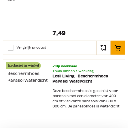
7,49
Vergelijk product
In het
Exclusief in winkel
Op voorraad
Thuis binnen 1 werkdag
Lesli Living - Beschermhoes
Parasol Waterdicht
Deze beschermhoes is geschikt voor
parasols met een diameter van 400
cm of vierkante parasols van 300 x
300 cm. De parasolhoes is waterdicht
doordat er aan de binnenzijde van de
hoes een coating is aangebracht van
PVC. Deze hoes van Lesli Living is aan
de onderkant door middel van een