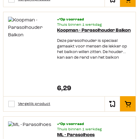
In het
Op voorraad
Thuis binnen 1 werkdag
Koopman - Parasolhouder Balkon
Deze parasolhouder is speciaal
gemaakt voor mensen die lekker op
het balkon willen zitten. De houder
kan aan de rand van het balkon
worden geklemd en zorgt vervolgens
voor een stevige basis voor de
parasol. De houder is geschikt voor
parasolstelen met een diameter van
38 tot 54 mm.
6,29
Vergelijk product
In het
Op voorraad
Thuis binnen 1 werkdag
ML - Parasolhoes