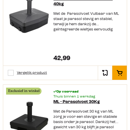
40kg
Met de Parasolvoet Vulbaar van ML
staat je parasol stevig en stabiel,
terwijl je hem dankzij de
geïntegreerde wieltjes eenvoudig
verplaatst in de tuin of op de
camping. Productkenmerken:
Vulbare parasolvoet tot 40 kg
Geschikt voor parasols met een
buisdiameter van 21 tot 54 mm
42,99
Rechthoekig model Voorzien van twee
handige wieltjes Zorgt voor extra
stabiliteit bij wind Eenvoudig te
Vergelijk product
In het
verplaatsen zonder tillen Kleur: grijs
Ideaal voor tuin, terras en camping
Exclusief in winkel
Op voorraad
Thuis binnen 1 werkdag
ML - Parasolvoet 30Kg
Met de Parasolvoet 30 kg van ML
zorg je voor een stevige en stabiele
basis onder je parasol. Dankzij het
gewicht van 30 kg blijft je parasol