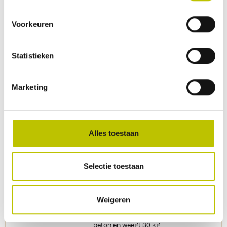
Niet beschikbaar
Campking - Parasolharing
Voorkeuren
De parasolharing is het alternatief
voor de zware parasolvoet. De
haring wordt de grond ingeslagen en
Statistieken
is heel geschikt voor grasgrond.
Geschikt voor kleinere parasols met
een buisdiameter tot 28 mm. De
Marketing
parasolharing heeft een lengte van
50 cm.
7,99
Alles toestaan
Vergelijk product
Detail
Selectie toestaan
Exclusief in winkel
Niet beschikbaar
Lesli Living - Parasolvoet Rond
Beton 30kg
Weigeren
Deze parasolvoet van Lesli Living
heeft een ronde grondplaat van
beton en weegt 30 kg.