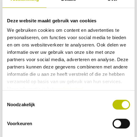
Deze website maakt gebruik van cookies
We gebruiken cookies om content en advertenties te
Service
& contact
personaliseren, om functies voor social media te bieden
en om ons websiteverkeer te analyseren. Ook delen we
Klantenservice
informatie over uw gebruik van onze site met onze
We helpen je graag. Onze
klantenservice
is
partners voor social media, adverteren en analyse. Deze
altijd bereikbaar.
partners kunnen deze gegevens combineren met andere
informatie die u aan ze heeft verstrekt of die ze hebben
Je eigen omgeving
verzameld op basis van uw gebruik van hun services.
Volg je
bestelling
, betaal facturen of
Meer informatie in het
cookiebeleid
.
retourneer
een artikel
Toestemmingsselectie
Noodzakelijk
Voorkeuren