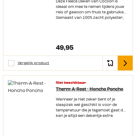
Deze Fleece Deken van Cocoon is
ideaal om mee te nemen tijdens jouw
reis of gewoon om thuis te gebruiken.
Gemaakt van 100% zacht polyester,
voelt hij zeer comfortabel en is
gemakkelijk te wassen. De Thermo-
Fleece houdt je goed warm, zelfs
onder vochtige omstandigheden.
Productkenmerken: Materiaal: 100%
49,95
polyester Voelt comfortabel op de
huid Voert het vocht snel af
Wasbaar op 40°C
Vergelijk product
Detail
Niet beschikbaar
Therm-A-Rest - Honcho Poncho
Wanneer je niet zeker bent of je
slaapzak wel geschikt is voor de
temperatuur die je tegemoet gaat dan
kan je altijd een dekentje extra
meenemen. Doe je dit met deze
Honcho Poncho van Therm-a-Rest
dan kan je hem niet alleen als deken