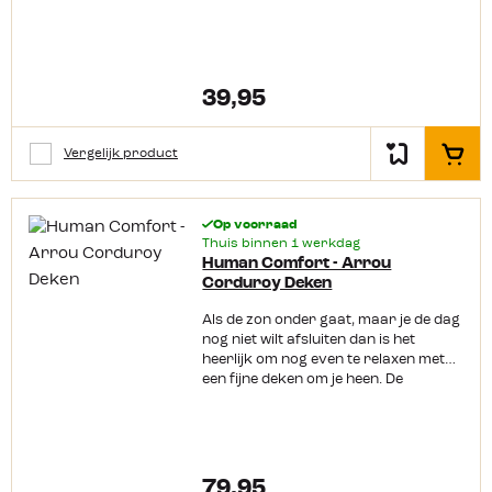
een avond voor de tv of op de
camping tijdens een koele avond. Het
fijne van de Lapin is dat deze gemaakt
is van een ‘konijn zacht’ materiaal. Dit
voelt extra zacht aan, maar het
39,95
isoleert ook nog eens. Ook is deze
ideaal voor koude nachten in de tent
om als extra laag over je slaapzak te
Vergelijk product
In het
leggen. Afmeting: 130 cm bij 170 cm
Op voorraad
Thuis binnen 1 werkdag
Human Comfort - Arrou
Corduroy Deken
Als de zon onder gaat, maar je de dag
nog niet wilt afsluiten dan is het
heerlijk om nog even te relaxen met
een fijne deken om je heen. De
Corduroy Deken Arrou van Human
Comfort biedt je dit comfort tot in de
late uurtjes. De ribstof is zacht en
soepel en in verschillende kleuren
verkrijgbaar. Kaarsjes aan, glaasje
79,95