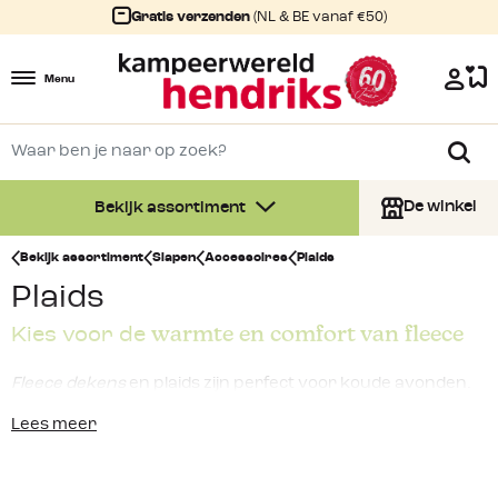
Gratis verzenden
(NL & BE vanaf €50)
Menu
De winkel
Bekijk assortiment
Bekijk assortiment
Slapen
Accessoires
Plaids
Plaids
warmte en comfort van fleece
Kies voor de
Fleece dekens
en plaids zijn perfect voor koude avonden.
De zachte stof biedt je warmte en comfort, ideaal voor op
Lees meer
de camping, voor onderweg, voor als je 's avonds buiten zit
of voor thuis op de bank. Of je nu een mooie plaid zoekt
voor decoratie of een warme fleece deken voor koude