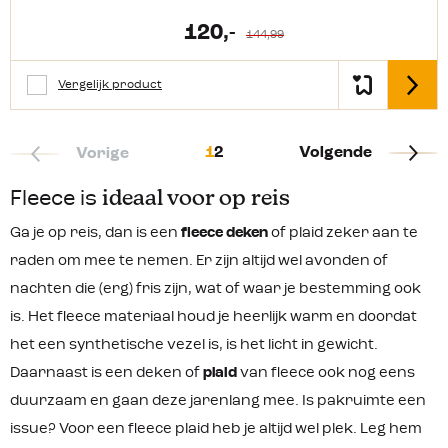
gebruiken maar ook als poncho
wanneer je nog op je stoel zit te
120,-
144,99
genieten van de vakantie. Dankzij de
synthetische isolatie heb je het lekker
warm, ook als deze iets vochtig is zal
Vergelijk product
Detail
deze je nog steeds warm houden.
Productkenmerken: Onze size
Iedereen zal deze passen Ideaal als
extra isolatie laag 142 x 200 cm (LxB)
1
2
Volgende
Vorige
Slechts 690 gram Inclusief capuchon
en handig opbergzakje.
Fleece is
ideaal voor op reis
Ga je op reis, dan is een
fleece deken
of plaid zeker aan te
raden om mee te nemen. Er zijn altijd wel avonden of
nachten die (erg) fris zijn, wat of waar je bestemming ook
is. Het fleece materiaal houd je heerlijk warm en doordat
het een synthetische vezel is, is het licht in gewicht.
Daarnaast is een deken of
plaid
van fleece ook nog eens
duurzaam en gaan deze jarenlang mee. Is pakruimte een
issue? Voor een fleece plaid heb je altijd wel plek. Leg hem