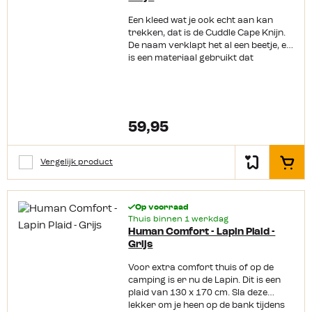
Een kleed wat je ook echt aan kan
trekken, dat is de Cuddle Cape Knijn.
De naam verklapt het al een beetje, er
is een materiaal gebruikt dat
aanvoelt als een konijn. Dit voelt niet
alleen erg zacht aan maar is ook
lekker warm. De ruime kraag en
mouwen zijn passend voor iedereen
en hij blijft goed om je lichaam zitten.
59,95
Vergeet die koude momenten op de
camping of thuis op de bank maar
nestel je lekker warm in de Cuddle
Vergelijk product
In het
Cape Knijn.
Op voorraad
Thuis binnen 1 werkdag
Human Comfort - Lapin Plaid -
Grijs
Voor extra comfort thuis of op de
camping is er nu de Lapin. Dit is een
plaid van 130 x 170 cm. Sla deze
lekker om je heen op de bank tijdens