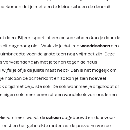
l voorkomen dat je met een te kleine schoen de deur uit
t doen. Bij een sport- of een casualschoen kan je door de
 dit nagenoeg niet. Vaak zie je dat een
wandelschoen
een
n duimbreedte voor de grote teen nog vrij moet zijn. Deze
ets vervelender dan met je tenen tegen de neus
jfel je of je de juiste maat hebt? Dan is het mogelijk om
je hak aan de achterkant en zo kan je zien hoeveel
altijd met de juiste sok. De sok waarmee je altijd loopt of
jd je eigen sok meenemen of een wandelsok van ons lenen.
f. Hieromheen wordt de
schoen
opgebouwd en daarvoor
e leest en het gebruikte materiaal de pasvorm van de