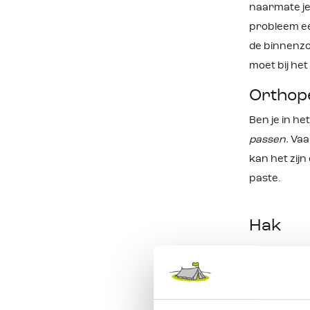
naarmate j
probleem ee
de binnenzo
moet bij het
Orthop
Ben je in he
passen.
Vaak
kan het zijn
paste.
Hak
Ook de hak v
blijft zitte
weer blaren 
Niets vervel