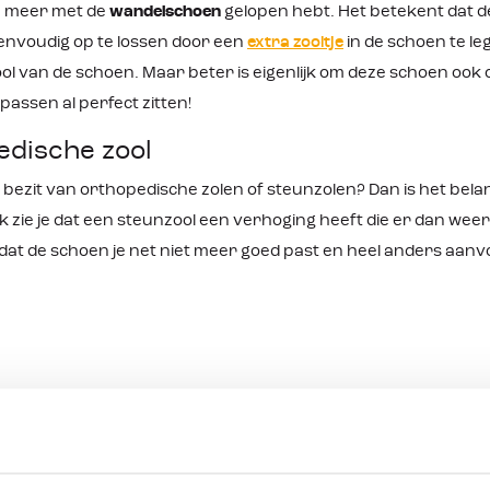
e meer met de
wandelschoen
gelopen hebt. Het betekent dat d
nvoudig op te lossen door een
extra zooltje
in de schoen te leg
ol van de schoen. Maar beter is eigenlijk om deze schoen ook 
 passen al perfect zitten!
edische zool
t bezit van orthopedische zolen of steunzolen? Dan is het belan
 zie je dat een steunzool een verhoging heeft die er dan weer
 dat de schoen je net niet meer goed past en heel anders aanvo
an de schoen neemt deel aan het pasproces. Belangrijk is name
n in de schoen. Beweegt je hak in de schoen dan is de hiel van d
op. Wil je een lage
wandelschoen
dan mag je hak iets omhoog 
ender dan dat je blaren op je hak loopt.