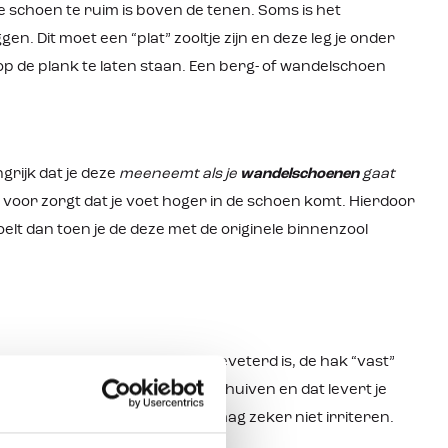
e schoen te ruim is boven de tenen. Soms is het
gen. Dit moet een “plat” zooltje zijn en deze leg je onder
op de plank te laten staan. Een berg- of wandelschoen
grijk dat je deze
meeneemt als je
wandelschoenen
gaat
 voor zorgt dat je voet hoger in de schoen komt. Hierdoor
elt dan toen je de deze met de originele binnenzool
lijk dat, als de schoen goed geveterd is, de hak “vast”
e schoen te breed. Je gaat dan schuiven en dat levert je
komen in de schoen maar het mag zeker niet irriteren.