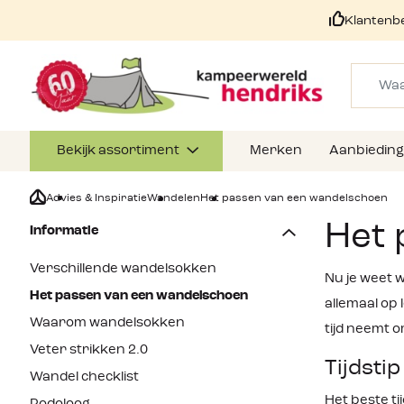
Klantenb
Bekijk assortiment
Merken
Aanbiedin
Advies & Inspiratie
Wandelen
Het passen van een wandelschoen
Het 
Informatie
Verschillende wandelsokken
Nu je weet 
Het passen van een wandelschoen
allemaal op 
Waarom wandelsokken
tijd neemt 
Veter strikken 2.0
Tijdstip
Wandel checklist
Het beste ti