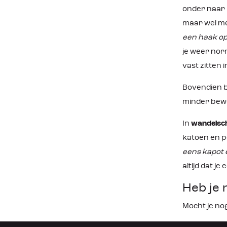
onder naar b
maar wel me
een haak op
je weer norm
vast zitten 
Bovendien b
minder beweg
In
wandelsc
katoen en po
eens kapot 
altijd dat je
Heb je 
Mocht je no