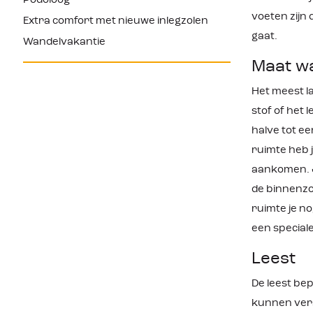
Podoloog
voeten zijn 
Extra comfort met nieuwe inlegzolen
gaat.
Wandelvakantie
Maat w
Het meest la
stof of het 
halve tot ee
ruimte heb j
aankomen. Je
de binnenzoo
ruimte je no
een special
Leest
De leest be
kunnen vers