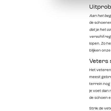
Uitpro
Aan het beg
de schoenen
dat je het 
verschil re
lopen. Zo h
blijken onz
Veters 
Het veteren 
meest gebru
terrein nog
je voet dan 
de schoen e
Strik de vet