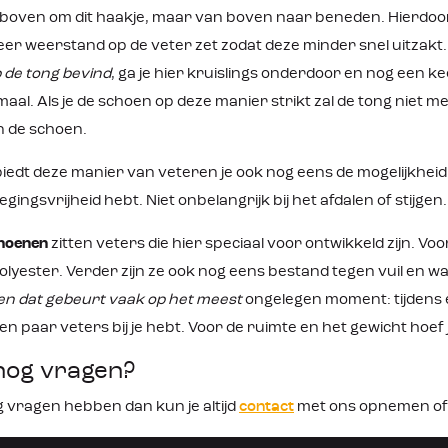
oven om dit haakje, maar van boven naar beneden. Hierdoor kru
er weerstand op de veter zet zodat deze minder snel uitzakt. 
 de tong bevind
, ga je hier kruislings onderdoor en nog een 
aal. Als je de schoen op deze manier strikt zal de tong niet me
in de schoen.
iedt deze manier van veteren je ook nog eens de mogelijkheid
ingsvrijheid hebt. Niet onbelangrijk bij het afdalen of stijgen.
hoenen
zitten veters die hier speciaal voor ontwikkeld zijn. Voo
lyester. Verder zijn ze ook nog eens bestand tegen vuil en wa
en dat gebeurt vaak op het meest
ongelegen moment: tijdens 
 een paar veters bij je hebt. Voor de ruimte en het gewicht hoef j
nog vragen?
g vragen hebben dan kun je altijd
contact
met ons opnemen of