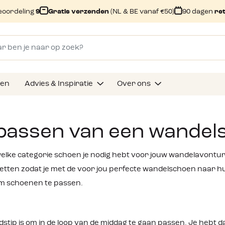
eoordeling
9
Gratis verzenden
(NL & BE vanaf €50)
90 dagen
re
gen
Advies & Inspiratie
Over ons
passen van een wandel
welke categorie schoen je nodig hebt voor jouw wandelavont
letten zodat je met de voor jou perfecte wandelschoen naar huis 
om schoenen te passen.
jdstip is om in de loop van de middag te gaan passen. Je hebt 