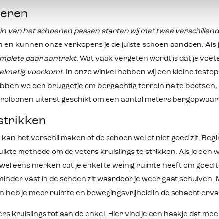
beren
in van het schoenen passen starten wij met twee verschillend
 en kunnen onze verkopers je de juiste schoen aandoen. Als je
complete paar aantrekt
. Wat vaak vergeten wordt is dat je voeten
gelmatig voorkomt
. In onze winkel hebben wij een kleine testo
ebben we een bruggetje om bergachtig terrein na te bootsen,
e rolbanen uiterst geschikt om een aantal meters bergopwaart
strikken
kan het verschil maken of de schoen wel of niet goed zit. Begin
ikte methode om de veters kruislings te strikken. Als je een
 wel eens merken dat je enkel te weinig ruimte heeft om goed
minder vast in de schoen zit waardoor je weer gaat schuiven. M
n heb je meer ruimte en bewegingsvrijheid in de schacht erva
ers kruislings tot aan de enkel. Hier vind je een haakje dat mee