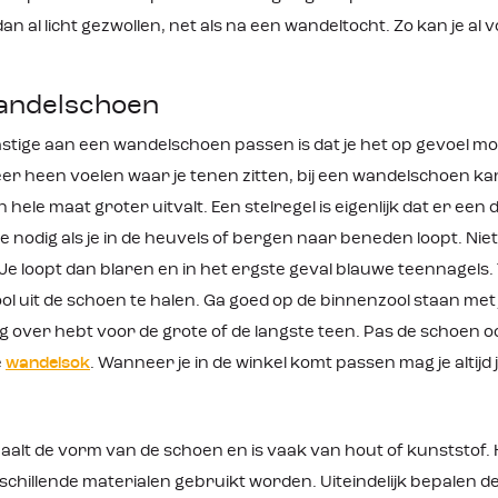
dan al licht gezwollen, net als na een wandeltocht. Zo kan je a
andelschoen
stige aan een wandelschoen passen is dat je het op gevoel moe
leer heen voelen waar je tenen zitten, bij een wandelschoen kan
n hele maat groter uitvalt. Een stelregel is eigenlijk dat er ee
e nodig als je in de heuvels of bergen naar beneden loopt. Ni
 loopt dan blaren en in het ergste geval blauwe teennagels. Twi
l uit de schoen te halen. Ga goed op de binnenzool staan met 
g over hebt voor de grote of de langste teen. Pas de schoen ook 
e
wandelsok
. Wanneer je in de winkel komt passen mag je alti
paalt de vorm van de schoen en is vaak van hout of kunststo
chillende materialen gebruikt worden. Uiteindelijk bepalen d