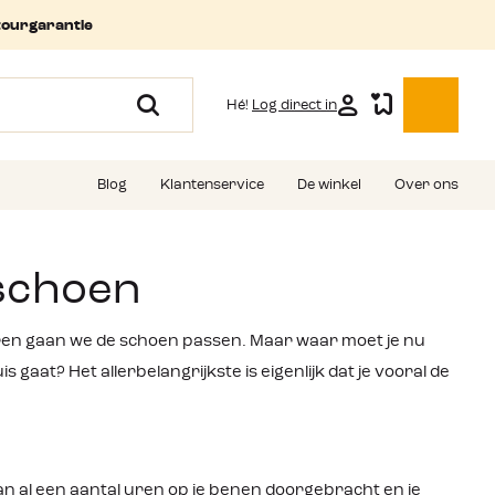
tourgarantie
Hé!
Log direct in
Blog
Klantenservice
De winkel
Over ons
schoen
uren gaan we de schoen passen. Maar waar moet je nu
gaat? Het allerbelangrijkste is eigenlijk dat je vooral de
dan al een aantal uren op je benen doorgebracht en je