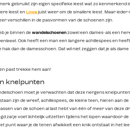
 merk gebruikt zijn eigen specifieke leest wat zo kenmerkend 
dere leest en
Lowa
juist weer om de smallere leest. Maar iede
er verschillen in de pasvormen van de schoenen zijn.
eb je binnen de
wandelschoenen
zowel een dames- als een her
enleest.
Ook heeft een man een langere achillespees en heeft 
de hak dan de damesschoen. Dat wil niet zeggen dat je als d
en past trekke hem aan!
en knelpunten
delschoen moet je verwachten dat deze nergens knelpunten
aan zijn de wreef, achillespees, de kleine teen, hiel en aan de 
passen van de schoen al last hebt van één of meer van deze dr
d zal je voet lichtelijk uitzetten tijdens het lopen waardoor d
et punt waar je de tenen afwikkelt een knik ontstaat in het l