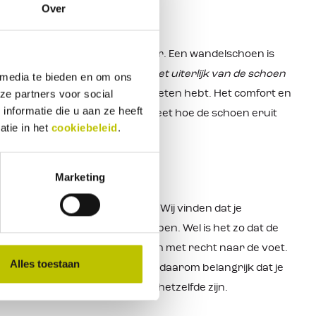
Over
 heb je hem ook in een andere kleur. Een wandelschoen is
 Maar
wat is er nu belangrijker, het uiterlijk van de schoen
 media te bieden en om ons
ze partners voor social
r dat je blaren loopt of zere voeten hebt. Het comfort en
nformatie die u aan ze heeft
te maken. Sluit je ogen en vergeet hoe de schoen eruit
atie in het
cookiebeleid
.
Marketing
n
jn de meningen nogal verdeeld. Wij vinden dat je
n dat je er gelijk op weg kan lopen. Wel is het zo dat de
ren voering vormt de schoen zich met recht naar de voet.
Alles toestaan
 een leren binnenvoering. Het is daarom belangrijk dat je
 voet en zal daarna nooit meer hetzelfde zijn.