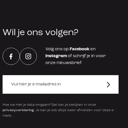
Wil je ons volgen?
Volg ons op
Facebook
en
Instagram
of schrijf je in voor
Facebook
Instagram
onze nieuwsbrief.
Hoe we met je data omgaan? Dat kan je bekijken in onze
privacyverklaring
. Je kan je ook altijd weer afmelden voor deze e-
mails.