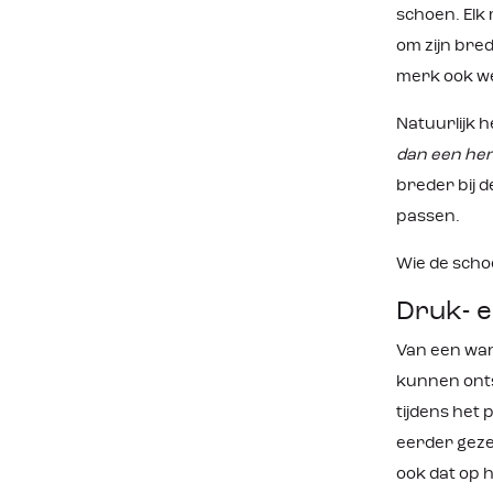
schoen. Elk
om zijn bre
merk ook we
Natuurlijk h
dan een her
breder bij 
passen.
Wie de scho
Druk- 
Van een wan
kunnen ontst
tijdens het 
eerder gezeg
ook dat op h