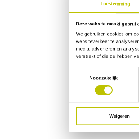
Toestemming
Ogen di
Deze website maakt gebruik
Een vaak geh
zeker geen 
We gebruiken cookies om cont
websiteverkeer te analyseren
of dat je e
media, adverteren en analys
de ondersteu
verstrekt of die ze hebben v
ziet.
Luister naar
Toestemmingsselectie
Noodzakelijk
Inlope
De meest ges
schoenen bij
schoen zich 
Weigeren
Met een Gore
je schoenen 