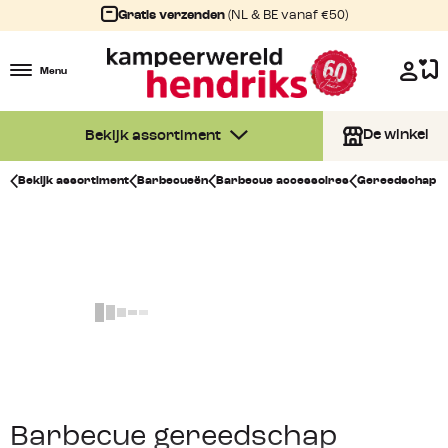
Gratis verzenden
(NL & BE vanaf €50)
Menu
De winkel
Bekijk assortiment
Bekijk assortiment
Barbecueën
Barbecue accessoires
Gereedschap
Barbecue gereedschap