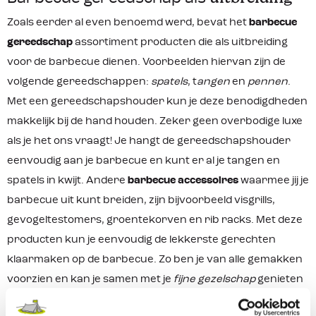
Zoals eerder al even benoemd werd, bevat het
barbecue
gereedschap
assortiment producten die als uitbreiding
voor de barbecue dienen. Voorbeelden hiervan zijn de
volgende gereedschappen:
spatels
, t
angen
en
pennen
.
Met een gereedschapshouder kun je deze benodigdheden
makkelijk bij de hand houden. Zeker geen overbodige luxe
als je het ons vraagt! Je hangt de gereedschapshouder
eenvoudig aan je barbecue en kunt er al je tangen en
spatels in kwijt. Andere
barbecue accessoires
waarmee jij je
barbecue uit kunt breiden, zijn bijvoorbeeld visgrills,
gevogeltestomers, groentekorven en rib racks. Met deze
producten kun je eenvoudig de lekkerste gerechten
klaarmaken op de barbecue. Zo ben je van alle gemakken
voorzien en kan je samen met je
fijne gezelschap
genieten
van een goed klaargemaakt stukje vlees, vis en/of