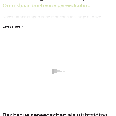
Onmisbaar
barbecue gereedschap
Naast uitbreidingen voor je barbecue vind je bij onze
barbecue accessoires
ook diverse spullen om het
Lees meer
barbecueën makkelijker en nog leuker te maken. Denk
bijvoorbeeld aan al het verschillende
barbecue
gereedschap
dat je kan gebruiken. Spatels, tangen,
resultaten
vorken en hittebestendige handschoenen: je kan ze
allemaal bij ons vinden. Ook hebben we
vleesthermometers
voor de echte fijnproevers die hun
Geen resultaten
vlees op de perfecte temperatuur willen garen. Om al deze
Helaas, er zijn geen resultaten gevonden voor je
accessoires
kwijt te kunnen zijn er ook diverse
zoekopdracht.
gereedschapshouders en haken die je aan je barbecue
Probeer het nog eens met een andere
kan hangen. Zo ben je van alle gemakken voorzien en kan
zoekopdracht.
je lekker genieten van het bereiden van een goed stukje
vlees!
Lees meer
Barbecue gereedschap als
uitbreiding