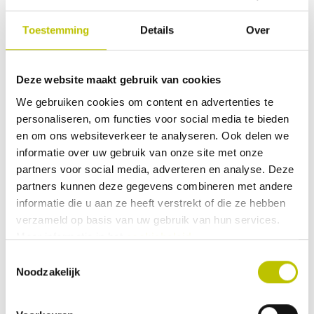
groente.
Toestemming
Details
Over
Leuke
BBQ cadeaus
voor de echte
barbecue fan
Is jouw partner, vader, grootouder of vriend/vriendin
Deze website maakt gebruik van cookies
helemaal gek van
barbecueën
? Dan kun je hem of haar
We gebruiken cookies om content en advertenties te
gegarandeerd blij maken met
barbecue gereedschap
als
personaliseren, om functies voor social media te bieden
cadeau! Een vleesthermometer is een leuk voorbeeld.
en om ons websiteverkeer te analyseren. Ook delen we
informatie over uw gebruik van onze site met onze
Hiermee kun je de temperatuur van het vlees nauwkeurig
partners voor social media, adverteren en analyse. Deze
in de gaten houden en word je een echte
barbecue
partners kunnen deze gegevens combineren met andere
master
. Andere leuke cadeau ideeën in het gereedschap
informatie die u aan ze heeft verstrekt of die ze hebben
assortiment zijn de barbecue schorten en inspirerende
verzameld op basis van uw gebruik van hun services.
kookboeken. Met deze producten wordt het
barbecueën
Meer informatie in het
cookiebeleid
.
zowel voor de chef als voor het hongerige gezelschap nog
Toestemmingsselectie
Noodzakelijk
leuker. Komt de verjaardag al snel dichterbij? Twijfel dan
niet en ga voor een verrassend en uniek barbecue
cadeau.