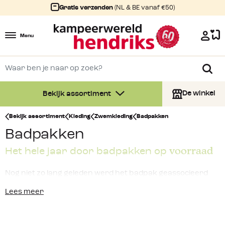
Gratis verzenden
(NL & BE vanaf €50)
Menu
De winkel
Bekijk assortiment
Bekijk assortiment
Kleding
Zwemkleding
Badpakken
Badpakken
voorraad
Het hele jaar door badpakken op
Nog niet zo lang geleden werd het badpak geassocieerd
met zwangere vrouwen, dames met een voller figuur en
Lees meer
dames op leeftijd. Het
badpak
heeft een ware
metamorfose ondergaan en is ook bij Kampeerwereld
Hendriks in veel modellen, kleuren en prints verkrijgbaar.