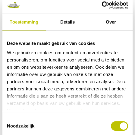
Met
het Chlorine Proof Badpak van Ten
Cate Beach kun je onbezorgd een
Toestemming
Details
Over
frisse duik nemen in het zwembad
zonder bang te zijn dat de kleur
vervaagt. Dit badpak is
namelijk chloorbestendig. Daarnaast
Deze website maakt gebruik van cookies
zit het ook nog
We gebruiken cookies om content en advertenties te
eens heerlijk comfortabel dankzij
59,49
84,99
de zachte cups. Productkenmerken:
personaliseren, om functies voor social media te bieden
Ronde hals Comfortabele zachte cups
en om ons websiteverkeer te analyseren. Ook delen we
Chloorbestendig Verkrijgbaar in
Vergelijk product
Detail
informatie over uw gebruik van onze site met onze
meerdere kleuren Materiaal:
polyester, 51%gerecycled
partners voor social media, adverteren en analyse. Deze
partners kunnen deze gegevens combineren met andere
Op voorraad
informatie die u aan ze heeft verstrekt of die ze hebben
Thuis binnen 1 werkdag
ten Cate Beach - Chlorine Proof
verzameld op basis van uw gebruik van hun services.
Badpak Dames
Meer informatie in het
cookiebeleid
.
Met
Toestemmingsselectie
het Chlorine Proof Badpak van Ten
Noodzakelijk
Cate Beach kun je onbezorgd een
frisse duik nemen in het zwembad