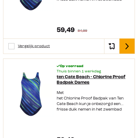
zonder bang te zijn dat de kleur
vervaagt. Dit badpak is
namelijk chloorbestendig. Daarnaast
zit het ook nog
eens heerlijk comfortabel dankzij
59,49
84,99
de zachte cups. Productkenmerken:
Ronde hals Comfortabele zachte cups
Chloorbestendig Verkrijgbaar in
Vergelijk product
Detail
meerdere kleuren Materiaal:
polyester, 51%gerecycled
Op voorraad
Thuis binnen 1 werkdag
ten Cate Beach - Chlorine Proof
Badpak Dames
Met
het Chlorine Proof Badpak van Ten
Cate Beach kun je onbezorgd een
frisse duik nemen in het zwembad
zonder bang te zijn dat de kleur
vervaagt. Dit badpak is
namelijk chloorbestendig. Daarnaast
zit het ook nog
eens heerlijk comfortabel dankzij