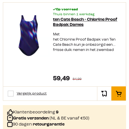
Op voorraad
Thuis binnen 1 werkdag
ten Cate Beach - Chlorine Proof
Badpak Dames
Met
het Chlorine Proof Badpak van Ten
Cate Beach kun je onbezorgd een
frisse duik nemen in het zwembad
zonder bang te zijn dat de kleur
vervaagt. Dit badpak is
namelijk chloorbestendig. Daarnaast
zit het ook nog
eens heerlijk comfortabel dankzij
59,49
84,99
de zachte cups. Productkenmerken:
Ronde hals Comfortabele zachte cups
Chloorbestendig Verkrijgbaar in
Vergelijk product
In het
meerdere kleuren Materiaal:
polyester, 51%gerecycled
Klantenbeoordeling
9
Gratis verzenden
(NL & BE vanaf €50)
90 dagen
retourgarantie