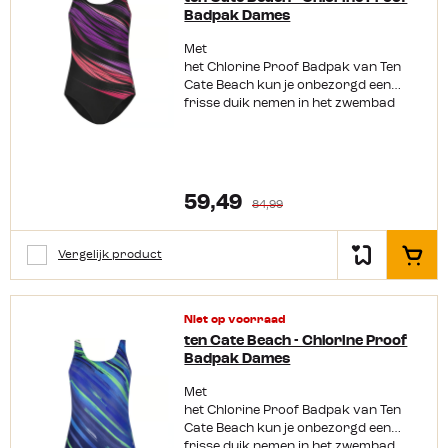
Badpak Dames
Met
het Chlorine Proof Badpak van Ten
Cate Beach kun je onbezorgd een
frisse duik nemen in het zwembad
zonder bang te zijn dat de kleur
vervaagt. Dit badpak is
namelijk chloorbestendig. Daarnaast
zit het ook nog
eens heerlijk comfortabel dankzij
59,49
84,99
de zachte cups. Productkenmerken:
Ronde hals Comfortabele zachte cups
Chloorbestendig Verkrijgbaar in
Vergelijk product
In het
meerdere kleuren Materiaal:
polyester, 51%gerecycled
Niet op voorraad
ten Cate Beach - Chlorine Proof
Badpak Dames
Met
het Chlorine Proof Badpak van Ten
Cate Beach kun je onbezorgd een
frisse duik nemen in het zwembad