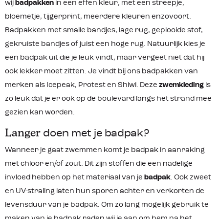
wij
badpakken
in een effen kleur, met een streepje,
bloemetje, tijgerprint, meerdere kleuren enzovoort.
Badpakken met smalle bandjes, lage rug, geplooide stof,
gekruiste bandjes of juist een hoge rug. Natuurlijk kies je
een badpak uit die je leuk vindt, maar vergeet niet dat hij
ook lekker moet zitten. Je vindt bij ons badpakken van
merken als Icepeak, Protest en Shiwi. Deze
zwemkleding
is
zo leuk dat je er ook op de boulevard langs het strand mee
gezien kan worden.
Langer
doen met je badpak?
Wanneer je gaat zwemmen komt je badpak in aanraking
met chloor en/of zout. Dit zijn stoffen die een nadelige
invloed hebben op het materiaal van je
badpak
. Ook zweet
en UV-straling laten hun sporen achter en verkorten de
levensduur van je badpak. Om zo lang mogelijk gebruik te
maken van je badpak raden wij je aan om hem na het