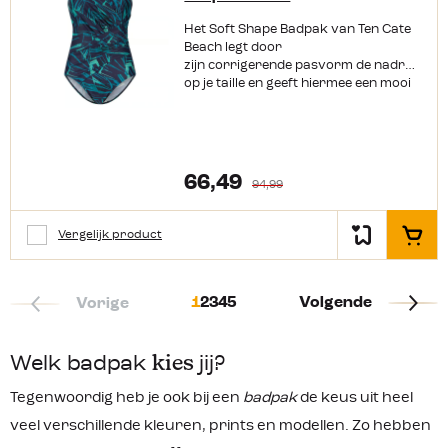
Het Soft Shape Badpak van Ten Cate
Beach legt door
zijn corrigerende pasvorm de nadruk
op je taille en geeft hiermee een mooi
zandlopereffect. Door de zachte
cups is het badpak ook nog eens
comfortabel en
geeft het een fijne ondersteuning.
Productkenmerken: V-hals
66,49
94,99
Comfortabele zachte cups
Corrigerend badpak
Materiaal: gerecycled polyester
Vergelijk product
In het
1
2
3
4
5
Volgende
Vorige
Welk badpak
kies
jij?
Tegenwoordig heb je ook bij een
badpak
de keus uit heel
veel verschillende kleuren, prints en modellen. Zo hebben