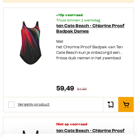
Op voorraad
Thuis binnen 1 werkdag
ten Cate Beach - Chlorine Proof
Badpak Dames
Met
het Chlorine Proof Badpak van Ten
Cate Beach kun je onbezorgd een
frisse duik nemen in het zwembad
zonder bang te zijn dat de kleur
vervaagt. Dit badpak is
namelijk chloorbestendig. Daarnaast
zit het ook nog
eens heerlijk comfortabel dankzij
59,49
84,99
de zachte cups. Productkenmerken:
Ronde hals Comfortabele zachte cups
Chloorbestendig Verkrijgbaar in
Vergelijk product
In het
meerdere kleuren Materiaal:
polyester, 51%gerecycled
Niet op voorraad
ten Cate Beach - Chlorine Proof
Badpak Dames