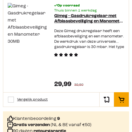
Op voorraad
Thuis binnen 1 werkdag
Gimeg - Gasdrukregelaar met
Afblaasbeveiliging en Manometer
30MB
Deze Gimeg drukregelaar heeft een
afblaasbeveiliging en een manometer.
De werkdruk van deze universele
gasdrukregelaar is 30 mbar. Het type
uitgangsaansluiting is een ¼ links.
29,99
32,50
Vergelijk product
In het
Klantenbeoordeling
9
Gratis verzenden
(NL & BE vanaf €50)
90 dagen
retourgarantie