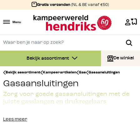
Gratis verzenden
(NL & BE vanaf €50)
Menu
De winkel
Bekijk assortiment
Bekijk assortiment
Kampeerartikelen
Gas
Gasaansluitingen
Gasaansluitingen
Zorg voor goede gasaansluitingen met de
gasslangen en drukregelaars
juiste
Check altijd voordat je op reis gaat of de
gasaansluiting
nog
Lees meer
in orde is. Bij twijfel altijd kiezen om de boel te vervangen.
Gelukkig vind je bij kampeerwereld.nl allerlei
gasslangen en
drukregelaars
voor de gasaansluiting in en om de tent,