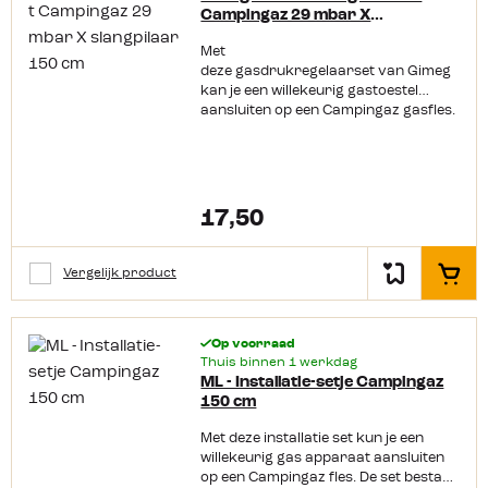
Campingaz 29 mbar X
slangpilaar 150 cm
Met
deze gasdrukregelaarset van Gimeg
kan je een willekeurig gastoestel
aansluiten op een Campingaz gasfles.
De set bestaat uit een drukregelaar
van 29/30 mbar, 150 cm gasslang en
2 vleugelmoer slangklemmen. Het gas
apparaat moet een
slangtule/slangpilaar hebben en op
17,50
29/30 mbar werken.
Productkenmerken:Geschikt voor
Campingaz flessen: 901, 904,
Vergelijk product
In het
907Geschikt voor apparaten op
29/30 mbarSet bestaat uit:
Drukregelaar, 2 slangklemmen, slang
Op voorraad
150 cm
Thuis binnen 1 werkdag
ML - Installatie-setje Campingaz
150 cm
Met deze installatie set kun je een
willekeurig gas apparaat aansluiten
op een Campingaz fles. De set bestaat