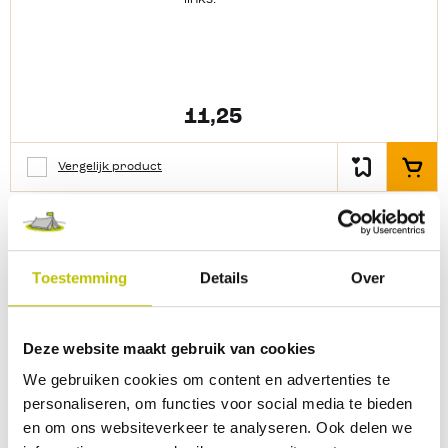
bar
11,25
Vergelijk product
In het
Op voorraad
Thuis binnen 1 werkdag
ML - Regelaar 50 MB Uni x 1/4
Toestemming
Details
Over
links
Een gasdrukregelaar voor een veilige
aansluiting van je gasfles, 1/4
Deze website maakt gebruik van cookies
links. Deze regelaar is te gebruiken
voor apparaten met 50 mbar.
We gebruiken cookies om content en advertenties te
Gebruik nooit een gasfles zonder
personaliseren, om functies voor social media te bieden
gasdrukregelaar en vervang deze
en om ons websiteverkeer te analyseren. Ook delen we
tijdig.