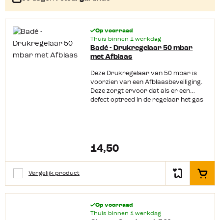
Op voorraad
Thuis binnen 1 werkdag
Badé - Drukregelaar 50 mbar
met Afblaas
Deze Drukregelaar van 50 mbar is
voorzien van een Afblaasbeveiliging.
Deze zorgt ervoor dat als er een
defect optreed in de regelaar het gas
afgevoerd via het afblaasventiel.
Een drukregelaar met Afblaas is
daarom speciaal bestemd voor het
gebruik in caravan, camper en boot
met een afgesloten en geventileerde
14,50
gasbun.
Vergelijk product
In het
Op voorraad
Thuis binnen 1 werkdag