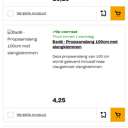
zit. Onder andere: 5kg (duits) 10,5kg
(Shell) Bp/Benegas light Primagaz 5kg
Primagaz light steel Deze set past niet
Vergelijk product
In het
op de Campingaz flessen: 901, 904,
907!
Op voorraad
Thuis binnen 1 werkdag
Badé - Propaanslang 100cm met
slangklemmen
Deze propaanslang van 100 cm
wordt geleverd inclusief twee
vleugelmoer slangklemmen.
4,25
Vergelijk product
In het