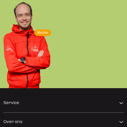
Matthijs
Service
Over ons