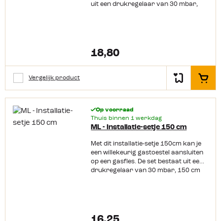
uit een drukregelaar van 30 mbar,
150 cm gasslang en 2 slangklemmen.
Het gas apparaat moet een
slangtule/slangpilaar hebben en op 30
mbar werken. De set past alleen op de
Campingaz flessen: 901, 904, 907.
18,80
Vergelijk product
In het
Op voorraad
Thuis binnen 1 werkdag
ML - Installatie-setje 150 cm
Met dit installatie-setje 150cm kan je
een willekeurig gastoestel aansluiten
op een gasfles. De set bestaat uit een
drukregelaar van 30 mbar, 150 cm
gasslang en 2 slangklemmen. Het gas
apparaat moet een
slangtule/slangpilaar hebben en op 30
mbar werken. De set past op de
meeste gasflessen waar een kraan op
16,25