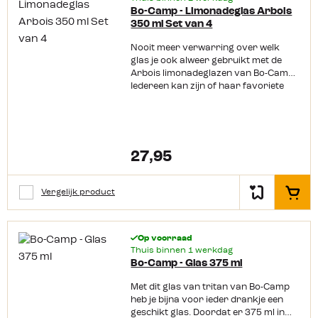
Bo-Camp - Limonadeglas Arbois
350 ml Set van 4
Nooit meer verwarring over welk
glas je ook alweer gebruikt met de
Arbois limonadeglazen van Bo-Camp.
Iedereen kan zijn of haar favoriete
kleurtje kiezen om te gebruiken.
Gemaakt van BPA vrij stevig
kunststof zijn deze glazen
lichtgewicht en kraswerend.
Productkenmerken: Verschillende
27,95
pastel kleuren BPA vrij Kraswerend
Lichtgewicht
Vergelijk product
In het
Op voorraad
Thuis binnen 1 werkdag
Bo-Camp - Glas 375 ml
Met dit glas van tritan van Bo-Camp
heb je bijna voor ieder drankje een
geschikt glas. Doordat er 375 ml in