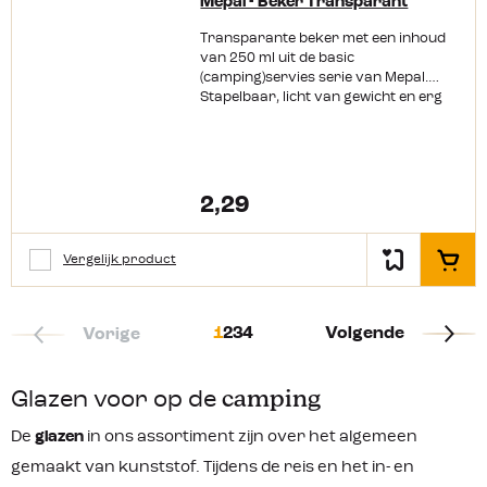
Mepal - Beker Transparant
Transparante beker met een inhoud
van 250 ml uit de basic
(camping)servies serie van Mepal.
Stapelbaar, licht van gewicht en erg
praktisch: na gebruik kan de beker
250 gewoon in de vaatwasser!
2,29
Vergelijk product
In het
1
2
3
4
Volgende
Vorige
Glazen voor op de
camping
De
glazen
in ons assortiment zijn over het algemeen
gemaakt van kunststof. Tijdens de reis en het in- en