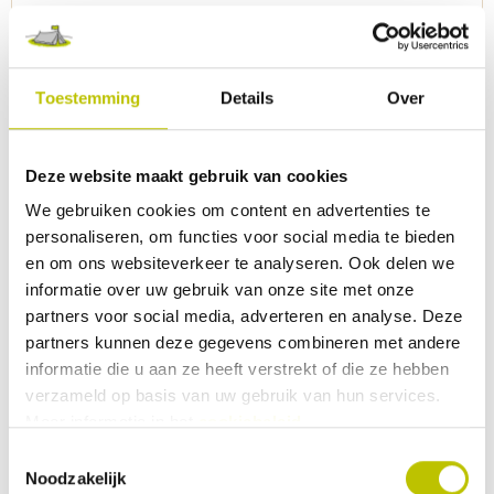
Een stijlvol
Geribbeld Limonadeglas van Bo-
Camp. Gemaakt van 100%
polycarbonaat wat hem vrijwel
onbreekbaar maakt. Staat mooi op
Toestemming
Details
Over
elke campingtafel of misschien zelfs
thuis, want hij is ook nog eens
vaatwasmachinebestendig.
Productkenmerken: Transparant
Deze website maakt gebruik van cookies
6,95
Gemaakt van 100% polycarbonaat
We gebruiken cookies om content en advertenties te
BPA-vrij Inhoud: 350 ml Kraswerend
Vaatwasser bestendig Vrijwel
personaliseren, om functies voor social media te bieden
Vergelijk product
In het
onbreekbaar Geschikt tot 80
en om ons websiteverkeer te analyseren. Ook delen we
graden
informatie over uw gebruik van onze site met onze
Op voorraad
partners voor social media, adverteren en analyse. Deze
Thuis binnen 1 werkdag
partners kunnen deze gegevens combineren met andere
Bo-Camp - Bierglas 360 ml
informatie die u aan ze heeft verstrekt of die ze hebben
Stijlvol en vrijwel onbreekbaar: het
verzameld op basis van uw gebruik van hun services.
Bierglas van Bo-Camp. Gemaakt van
Meer informatie in het
cookiebeleid
.
100% polycarbonaat, kraswerend,
lichtgewicht en
Toestemmingsselectie
vaatwasmachinebestendig.
Noodzakelijk
Productkenmerken: Transparant