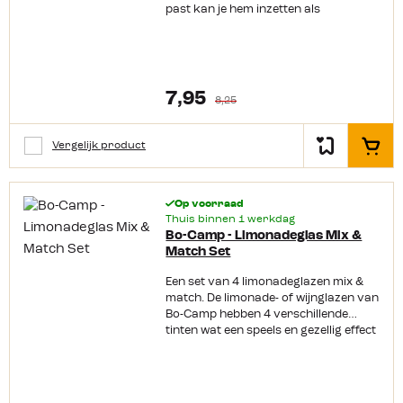
past kan je hem inzetten als
waterglas, limonadeglas maar ook
een voor een wijntje is hij heel
geschikt. Productkenmerken:
Gemaakt van Tritan Vrijwel
onbreekbaar
7,95
8,25
Vaatwasmachinebestendig Krasvrij
BPA-vrij
Vergelijk product
In het
Op voorraad
Thuis binnen 1 werkdag
Bo-Camp - Limonadeglas Mix &
Match Set
Een set van 4 limonadeglazen mix &
match. De limonade- of wijnglazen van
Bo-Camp hebben 4 verschillende
tinten wat een speels en gezellig effect
geeft. Kraswerend, lichtgewicht, BPA
vrij en vaatwasmachinebestendig en
gemaakt van zeer sterk kunststof.