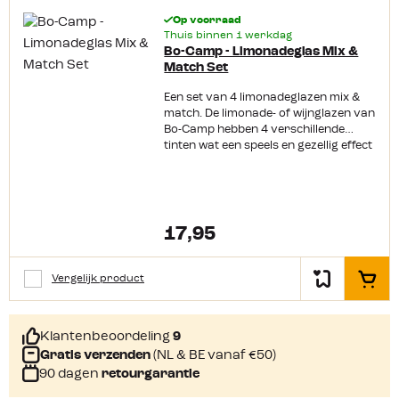
Op voorraad
Thuis binnen 1 werkdag
Bo-Camp - Limonadeglas Mix &
Match Set
Een set van 4 limonadeglazen mix &
match. De limonade- of wijnglazen van
Bo-Camp hebben 4 verschillende
tinten wat een speels en gezellig effect
geeft. Kraswerend, lichtgewicht, BPA
vrij en vaatwasmachinebestendig en
gemaakt van zeer sterk kunststof.
17,95
Vergelijk product
In het
Klantenbeoordeling
9
Gratis verzenden
(NL & BE vanaf €50)
90 dagen
retourgarantie