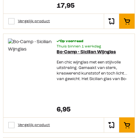
17,95
Vergelijk product
In het
Op voorraad
Thuis binnen 1 werkdag
Bo-Camp - Sicilian Wijnglas
Een chic wijnglas met een stijlvolle
uitstraling. Gemaakt van sterk,
kraswerend kunststof en toch licht
van gewicht. Het Sicilian glas van Bo-
Camp is BPA-vrij en mag gewoon in de
vaatwasser. Perfect voor thuis, op de
camping of
onderweg. Productkenmerken: Kras
werend Lichtgewicht Vaatwasmachin
6,95
ebestendig BPA-vrij Chique en speelse
uitstraling
Vergelijk product
In het