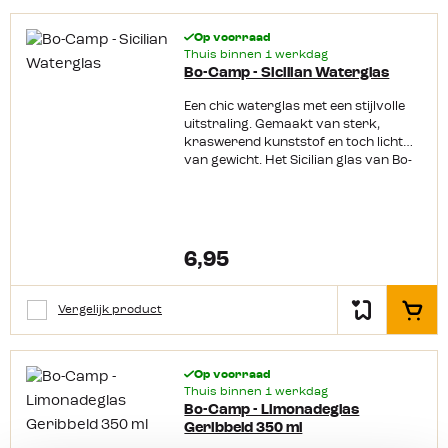
Op voorraad
Thuis binnen 1 werkdag
Bo-Camp - Sicilian Waterglas
Een chic waterglas met een stijlvolle
uitstraling. Gemaakt van sterk,
kraswerend kunststof en toch licht
van gewicht. Het Sicilian glas van Bo-
Camp is BPA-vrij en mag gewoon in de
vaatwasser. Perfect voor thuis, op de
camping of
onderweg. Productkenmerken: Kras
werend Lichtgewicht Vaatwasmachin
6,95
ebestendig BPA-vrij Chique en speelse
uitstraling
Vergelijk product
In het
Op voorraad
Thuis binnen 1 werkdag
Bo-Camp - Limonadeglas
Geribbeld 350 ml