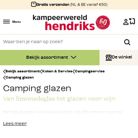
Gratis verzenden
(NL & BE vanaf €50)
Menu
De winkel
Bekijk assortiment
Bekijk assortiment
Koken & Servies
Campingservies
Camping glazen
Camping glazen
limonadeglas
Van
tot glazen voor wijn
Net als
borden en bekers
is het ook fijn om een aantal
glazen
bij je te hebben als je op vakantie gaat naar de
Lees meer
camping. Voor een lekker koud glas limonade of een
heerlijk glas wijn. In ons assortiment vind je daarom