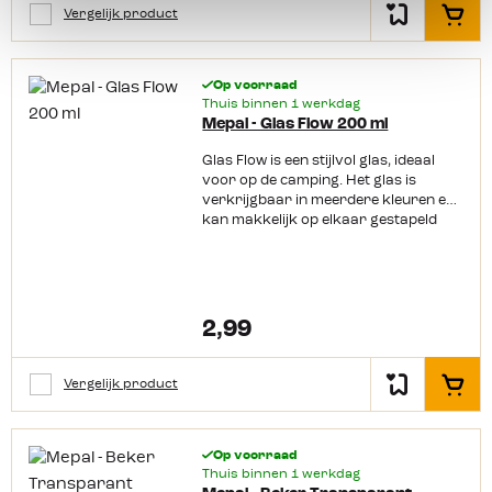
Vrijwel onbreekbaar Geschikt tot 80
Vergelijk product
In het
graden
Op voorraad
Thuis binnen 1 werkdag
Mepal - Glas Flow 200 ml
Glas Flow is een stijlvol glas, ideaal
voor op de camping. Het glas is
verkrijgbaar in meerdere kleuren en
kan makkelijk op elkaar gestapeld
worden. Het glas heeft een dikke
bodem, inhoud van 200 ml en is
gemaakt van kunststof dat geschikt
is voor de vaatwasser.
2,99
Vergelijk product
In het
Op voorraad
Thuis binnen 1 werkdag