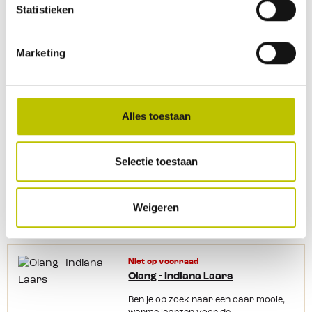
Statistieken
Niet op voorraad
Olang - Olympus Snowboot
Marketing
Winters weer vraagt natuurlijk om
deze stevige Snowboot van Olang. De
snowboot heeft een robuuste
rubberen schoen met een goede zool
Alles toestaan
die je voldoende grip geeft, ook
wanneer ern sneeuw ligt. Door middel
van een rits aan de voorkant sluit je
Selectie toestaan
de laars en bovenaan kan je hem
goed aantrekken dankzij een
99,95
elastisch koord. De schoen is warm,
waterafstotend en onmisbaar tijdens
Weigeren
een winterse dag!
Vergelijk product
Detail
Niet op voorraad
Olang - Indiana Laars
Ben je op zoek naar een oaar mooie,