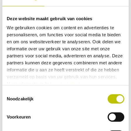
modderplassen
maar! Productkenmerken: Opvallend
e neon kleur Onderdeel van de limited
39,95
edition serie Gemaakt van
Deze website maakt gebruik van cookies
natuurrubber met een comfortabele
We gebruiken cookies om content en advertenties te
katoenen voering Makkelijk schoon te
Vergelijk product
Detail
maken
personaliseren, om functies voor social media te bieden
en om ons websiteverkeer te analyseren. Ook delen we
Op voorraad
informatie over uw gebruik van onze site met onze
Thuis binnen 1 werkdag
partners voor social media, adverteren en analyse. Deze
Olang - Grace Snowboot
partners kunnen deze gegevens combineren met andere
Deze Olang snowboot is een halfhoog
informatie die u aan ze heeft verstrekt of die ze hebben
model meet een fijne, warme voering
verzameld op basis van uw gebruik van hun services.
om de voeten lekekr warm te houden
Meer informatie in het
cookiebeleid
.
tijdens koude dagen. De zool is stevig
en biedt voldoende grip als er sneeuw
Toestemmingsselectie
ligt of het ijzig is buiten.
Noodzakelijk
129,95
Voorkeuren
Vergelijk product
In het