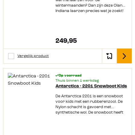
warme laarzen voor de
wintermaanden? Dan zijn deze Olang
Indiana laarzen precies wat je zoekt!
Ze zijn gevoerd met schapenwol,
heerlijk warm voor de voetjes. De
buitenzijde is van geolied leer en
daardoor soepel en stevig. Om het af
te maken zit er nog een goede zool
249,95
onder die je voldoende grip geeft
tijdens winterweer.
Vergelijk product
Detail
Op voorraad
Thuis binnen 1 werkdag
Antarctica - 2201 Snowboot Kids
De Antarctica 2201 is een snowboot
voor kids met een rubberenzool. De
Nylon schacht is gevoerd met
synthetische wol. De snowboot heeft
een ritssluiting voor een makkelijke
in- en uitstap.