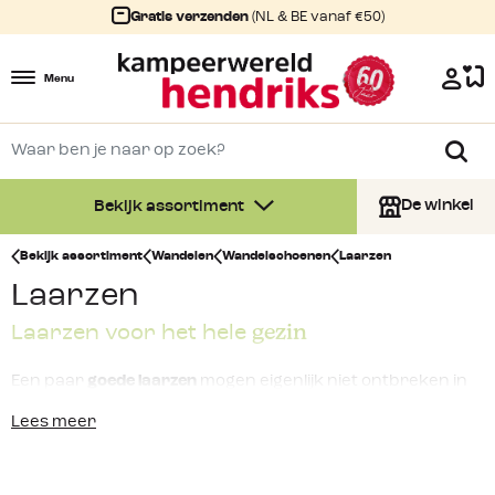
Gratis verzenden
(NL & BE vanaf €50)
Menu
De winkel
Bekijk assortiment
Bekijk assortiment
Wandelen
Wandelschoenen
Laarzen
Laarzen
gezin
Laarzen voor het hele
Een paar
goede laarzen
mogen eigenlijk niet ontbreken in
jouw schoenenkast. Of het nu
regenlaarzen
zijn of mooie
Lees meer
snowboots
voor tijdens de winterse dagen met sneeuw,
een paar goede laarzen is altijd handig. Bij Kampeerwereld
Hendriks vind je laarzen voor het hele gezin. Dus zo kan je