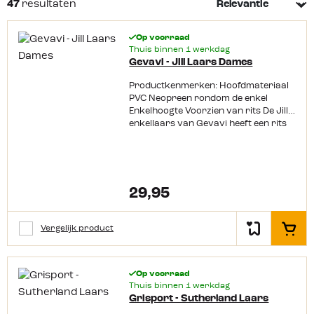
47
resultaten
een mooi paar voor jezelf uitzoeken en voor de kids. Onze
collectie laarzen is divers. Zo zijn er voor kids leuke
Op voorraad
gekleurde laarzen met een printje en kan je zelf gaan voor
Thuis binnen 1 werkdag
Gevavi - Jill Laars Dames
een stijlvolle laars kort of lang. Een paar lekkere
outdoor
laarzen
beschermen je in ieder geval tegen, regen, sneeuw
Productkenmerken: Hoofdmateriaal
en modder!
Lees meer
PVC Neopreen rondom de enkel
Enkelhoogte Voorzien van rits De Jill
enkellaars van Gevavi heeft een rits
wat het aan- en uittrekken een stuk
makkelijker maakt.
29,95
Vergelijk product
In het
Op voorraad
Thuis binnen 1 werkdag
Grisport - Sutherland Laars