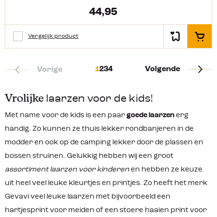
44,95
Vergelijk product
In het
1
2
3
4
Volgende
Vorige
Vrolijke
laarzen voor de kids!
Met name voor de kids is een paar
goede laarzen
erg
handig. Zo kunnen ze thuis lekker rondbanjeren in de
modder en ook op de camping lekker door de plassen en
bossen struinen. Gelukkig hebben wij een groot
assortiment laarzen voor kinderen
en hebben ze keuze
uit heel veel leuke kleurtjes en printjes. Zo heeft het merk
Gevavi veel leuke laarzen met bijvoorbeeld een
hartjesprint voor meiden of een stoere haaien print voor