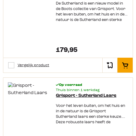
De Sutherland is een nieuw model in
de Boots collectie van Grisport. Voor
het leven buiten, om het huis en in de
natuur is de Sutherland een sterke
laars met de eigenschappen van een
wandelschoen. Waaronder de Vibram
zool, deze staat garant voor een
kwalitatief hoogwaardig onderwerk
van de schoen. Het biedt comfort,
179,95
kwaliteit op lange termijn en perfecte
controle op de ondergrond. Het
waterdichte en ademende Spo-Tex
Vergelijk product
In het
membraan is tussen de verschillende
lagen van de schoen verwerkt. De
Sutherland is uitgewerkt met een
Op voorraad
ritssluiting en in verschillende kleuren
Thuis binnen 1 werkdag
en uitvoeringen verkrijgbaar voor
Grisport - Sutherland Laars
dames en heren.
Voor het leven buiten, om het huis en
in de natuur is de Grisport
Sutherland laars een sterke keuze.
Deze robuuste laars heeft de
eigenschappen van een
wandelschoen en is daardoor ideaal