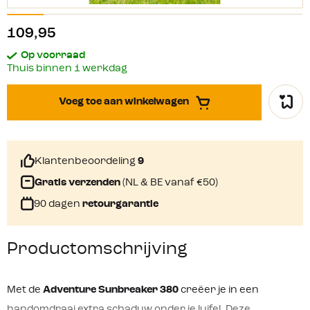
109,95
Op voorraad
Thuis binnen 1 werkdag
Voeg toe aan winkelwagen
Klantenbeoordeling
9
Gratis verzenden
(NL & BE vanaf €50)
90 dagen
retourgarantie
Productomschrijving
Met de
Adventure Sunbreaker 380
creëer je in een
handomdraai extra schaduw onder je luifel. Deze