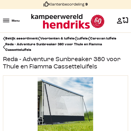
Klantenbeoordeling
9
Menu
Bekijk assortiment
Voortenten & luifels
Luifels
Caravan luifels
Reda - Adventure Sunbreaker 380 voor Thule en Fiamma
Cassetteluifels
Reda - Adventure Sunbreaker 380 voor
Thule en Fiamma Cassetteluifels