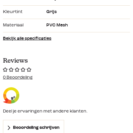
stevig kunt vastzetten met een optionele set.
Kleurtint
Grijs
Productkenmerken:
Materiaal
PVC Mesh
Speciaal voor Thule en Fiamma cassetteluifels
Creëert schaduw zonder het open gevoel te verliezen
Bekijk alle specificaties
Bevestiging via 5 mm pees in de luifelrail
Flexibel te plaatsen: recht of schuin
Eenvoudig op te rollen met clips
Reviews
Voorzien van stormbandbevestigingspunten
Hoogte 185 cm
0 Beoordeling
Verkrijgbaar in meerdere breedtes
0
9
Deel je ervaringen met andere klanten.
Beoordeling schrijven