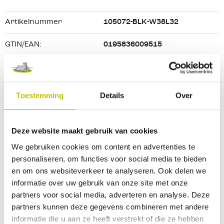
opening zodat h
ij
makkelijk 
over 
je 
werklaarzen past.
 Je 
Ook een paar kleine zakken voor 
wat
 kleine 
kunt ook kniebeschermers gebruiken 
bij deze broek door de
Materiaal: 73% katoen, 24% nylon en 3% 
elastaan
Artikelnummer
105072-BLK-W38L32
benodigdheden.
speciale ruimte
 bij de knie
ën
.
Stretch 
ripstop
GTIN/EAN:
0195836009515
Rugged
Flex
™ technologie
Twee steekzakken
Geslacht
Heren
Twee cargozakken
Kleur
Black
Ruim muntzakje
Toestemming
Details
Over
Twee versterkte achterzakken
Kleurtint
Zwart
Opening voor kniebeschermers
Deze website maakt gebruik van cookies
Maat
W38/L32
Flexibele tailleband
We gebruiken cookies om content en advertenties te
Comfortabel
 kruis van 
Flex
Cordura
™
stof
Merk
Carhartt
personaliseren, om functies voor social media te bieden
en om ons websiteverkeer te analyseren. Ook delen we
informatie over uw gebruik van onze site met onze
partners voor social media, adverteren en analyse. Deze
Reviews
partners kunnen deze gegevens combineren met andere
informatie die u aan ze heeft verstrekt of die ze hebben