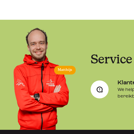
Service
Matthijs
Klant
We help
bereik