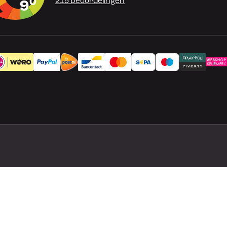
0
215 beoordelingen
9