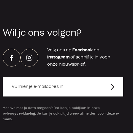
Wil je ons volgen?
Volg ons op
Facebook
en
Instagram
of schrijf je in voor
Facebook
Instagram
onze nieuwsbrief.
Hoe we met je data omgaan? Dat kan je bekijken in onze
privacyverklaring
. Je kan je ook altijd weer afmelden voor deze e-
mails.