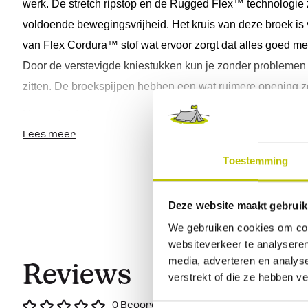
werk. De stretch 
ripstop
 en
 de
Rugged
Flex
™
 technologie 
voldoende bewegingsvrijheid.
 Het kruis van deze broek is 
van 
Flex
Cordura
™
 stof wat ervoor zorgt dat alles goed 
Door de verstevigde kniestukken kun je zonder problemen 
zitten.
De broekspijpen hebben een wat ruimere opening z
makkelijk 
over 
je 
werklaarzen past.
 Je kunt ook kniebesch
Naast dat de broek zeer robuust is, heeft hij ook 
genoeg
 za
gebruiken 
bij deze broek door de
 speciale ruimte
 bij de kn
vakjes wat handig is voor je werk. Deze 
Carhartt
 broek voo
Lees meer
twee steekzakken, twee ruime cargozakken met klep en tw
Toestemming
verstevigde achterzakken. Ook een paar kleine zakken voo
benodigdheden.
Deze website maakt gebruik
Productkenmerken:
We gebruiken cookies om cont
websiteverkeer te analyseren
Materiaal: 73% katoen, 24% nylon en 3% 
elastaan
media, adverteren en analys
Reviews
Stretch 
ripstop
verstrekt of die ze hebben v
Rugged
Flex
™ technologie
0 Beoordeling