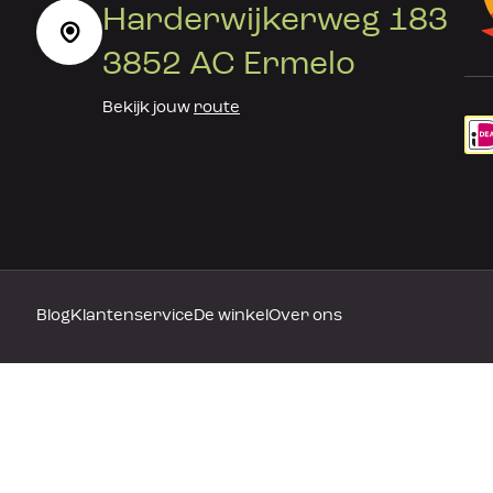
Harderwijkerweg 183
3852 AC Ermelo
Bekijk jouw
route
Blog
Klantenservice
De winkel
Over ons