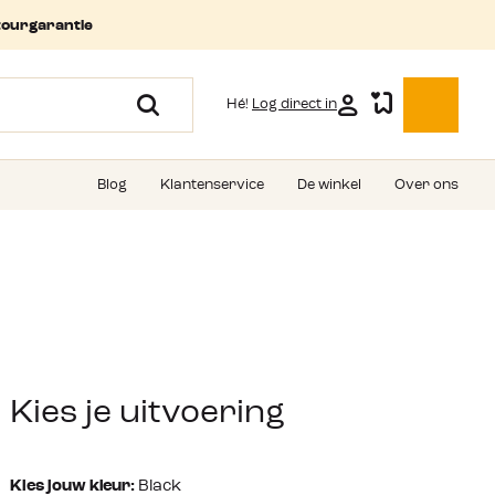
tourgarantie
Hé!
Log direct in
Blog
Klantenservice
De winkel
Over ons
Kies je uitvoering
Kies jouw kleur:
Black