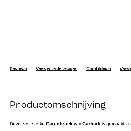
Reviews
Veelgestelde vragen
Combideals
Verge
Productomschrijving
D
eze
 zeer sterke 
Cargobroek
 van 
Carhartt
is gemaakt 
vo