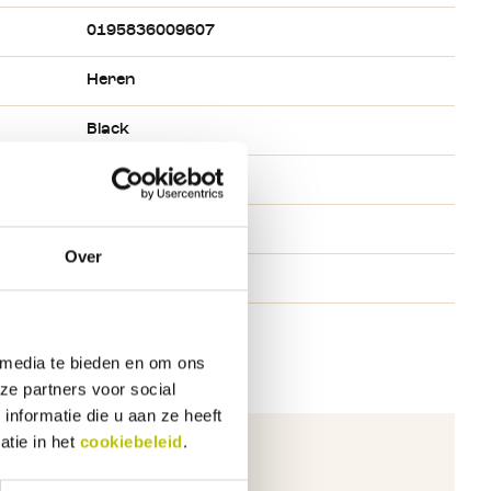
0195836009607
Heren
Black
Zwart
W32/L34
Over
Carhartt
 media te bieden en om ons
ze partners voor social
nformatie die u aan ze heeft
atie in het
cookiebeleid
.
ichten.