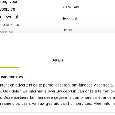
zor
gt
 voor 
GTIN/EAN:
voorzien 
meebeweegt.
Geslacht
op je 
knieën
Kleur
odat h
ij
ermers 
Kleurtint
kken en 
ie
ën
.
r 
heren
 heeft 
Maat
ee 
Details
Merk
r 
wat
 kleine 
 van cookies
ent en advertenties te personaliseren, om functies voor social
. Ook delen we informatie over uw gebruik van onze site met on
e. Deze partners kunnen deze gegevens combineren met andere i
erzameld op basis van uw gebruik van hun services. Meer inform
Geen beoordelingen gevonden. Deel als eerste je inz