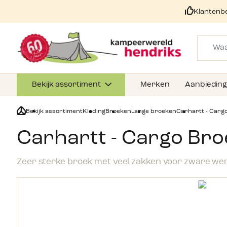
Klantenb
Bekijk assortiment
Merken
Aanbiedin
Bekijk assortiment
Kleding
Broeken
Lange broeken
Carhartt - Carg
Carhartt - Cargo Br
Zeer sterke broek met veel zakken voor zware 