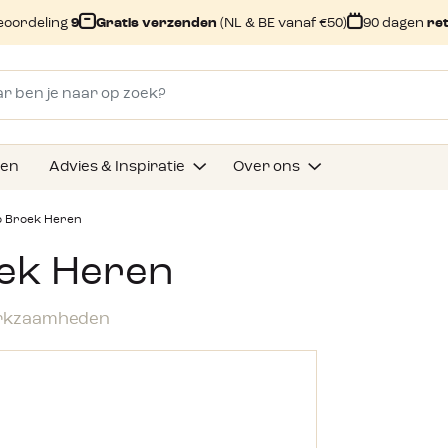
eoordeling
9
Gratis verzenden
(NL & BE vanaf €50)
90 dagen
re
gen
Advies & Inspiratie
Over ons
o Broek Heren
oek Heren
werkzaamheden