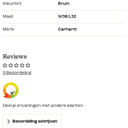
Kleurtint
Bruin
Beveiligde zak met ritssluiting aan de linkerzijde
Ruim muntzakje
Maat
W38/L32
Twee versterkte achterzakken
Merk
Carhartt
Opening voor kniebeschermers
Flexibele tailleband
Comfortabel kruis van 
Flex
Cordura
™ stof
Reviews
0 Beoordeling
0
9
Deel je ervaringen met andere klanten.
Beoordeling schrijven