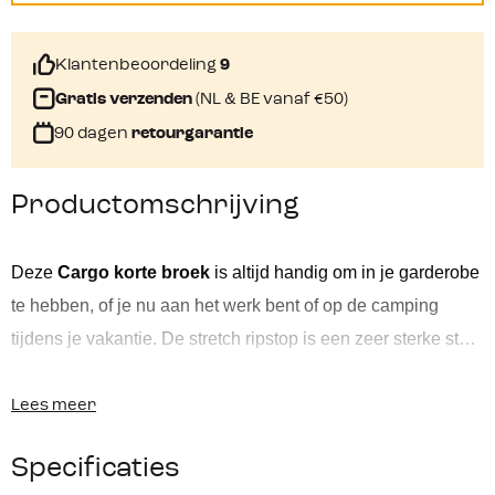
Klantenbeoordeling
9
Gratis verzenden
(NL & BE vanaf €50)
90 dagen
retourgarantie
Productomschrijving
Deze
C
argo korte broek
 is altijd handig om 
in je garderobe
te hebben, of je nu 
aan
 het werk bent of op 
de camping 
tijdens je 
vakantie. 
De stretch 
ripstop
 is een zeer sterke 
stof
met
 voldoende bewegingsvrijheid.
Naast dat de broek zeer robuust is, heeft hij ook ontzettend 
Lees meer
veel zakken en vakjes wat handig is voor je werk. 
Deze
Carhartt
short
 voor heren heeft twee steekzakken, twee 
Specificaties
ruime cargozakken met klep en twee verstevigde 