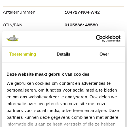
achterzakken. Ook
 heeft hij
 een paar kleine zakken voor 
Productkenmerken:
Artikelnummer
104727-N04-W42
geld, sleutels
 of
 andere kleine benodigdheden. 
Materiaal: 59% katoen, 39% polyester en 2% 
elastaan
GTIN/EAN:
0195836148580
Stretch 
ripstop
Geslacht
Heren
Rugged
Flex
™ technologie
Twee steekzakken
Kleur
Black
Toestemming
Details
Over
Twee ruime cargozakken met klep
Kleurtint
Zwart
Twee achterzakken
Meerdere gereedschapszakken
Deze website maakt gebruik van cookies
Maat
42
Muntvakje
We gebruiken cookies om content en advertenties te
Merk
Carhartt
personaliseren, om functies voor social media te bieden
Carhartt
 logo aan de achterzijde
en om ons websiteverkeer te analyseren. Ook delen we
informatie over uw gebruik van onze site met onze
partners voor social media, adverteren en analyse. Deze
Reviews
partners kunnen deze gegevens combineren met andere
informatie die u aan ze heeft verstrekt of die ze hebben