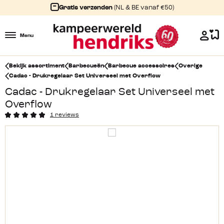
Gratis verzenden
(NL & BE vanaf €50)
Menu
Bekijk assortiment
Barbecueën
Barbecue accessoires
Overige
Cadac - Drukregelaar Set Universeel met Overflow
Cadac - Drukregelaar Set Universeel met
Overflow
1 reviews