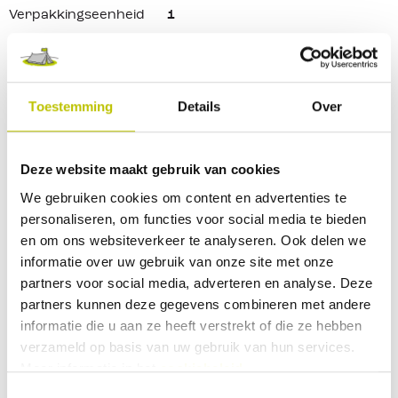
Verpakkingseenheid
1
Reviews
Toestemming
Details
Over
1 Beoordelingen
Deze website maakt gebruik van cookies
We gebruiken cookies om content en advertenties te
0
9
personaliseren, om functies voor social media te bieden
en om ons websiteverkeer te analyseren. Ook delen we
Deel je ervaringen met andere klanten.
informatie over uw gebruik van onze site met onze
partners voor social media, adverteren en analyse. Deze
Beoordeling schrijven
partners kunnen deze gegevens combineren met andere
informatie die u aan ze heeft verstrekt of die ze hebben
verzameld op basis van uw gebruik van hun services.
Meer informatie in het
cookiebeleid
.
Harm
10/10
Toestemmingsselectie