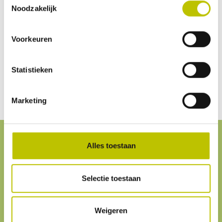
Noodzakelijk
Uitstekende service. Goede kwaliteit en werkend.
Snelle levering
March 12, 2020 08:26
Voorkeuren
Statistieken
Marketing
Alles toestaan
Service
& contact
Selectie toestaan
Klantenservice
We helpen je graag. Onze
klantenservice
is
altijd bereikbaar.
Weigeren