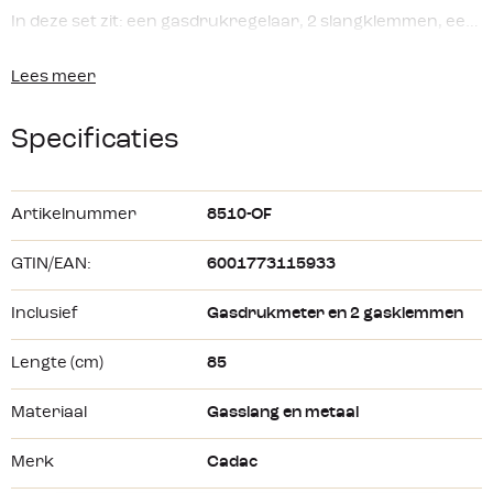
In deze set zit: een gasdrukregelaar, 2 slangklemmen, een
slang van 85 cm en een cilindernanometer.
Lees meer
Specificaties
Artikelnummer
8510-OF
GTIN/EAN:
6001773115933
Inclusief
Gasdrukmeter en 2 gasklemmen
Lengte (cm)
85
Materiaal
Gasslang en metaal
Merk
Cadac