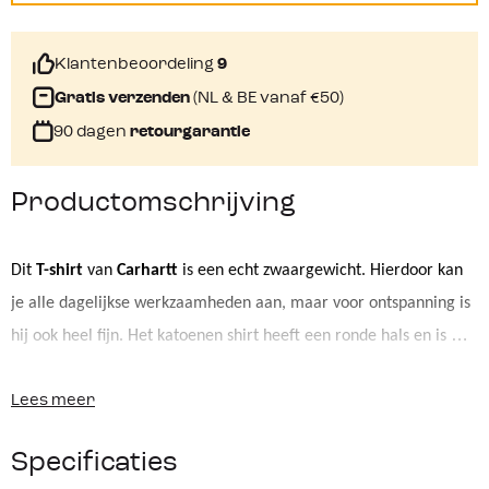
Klantenbeoordeling
9
Gratis verzenden
(NL & BE vanaf €50)
90 dagen
retourgarantie
Productomschrijving
Dit 
T-
shirt 
van
Carhartt
 is een echt
 zwaargewicht
. Hie
rdoor
 kan
je 
alle 
dagelijkse
 werkzaamheden aan
, maar voor ontspanning is 
hij ook heel fijn
.
Het
 katoenen shirt heeft een ronde hals en is 
hoogwaardig
 afgewerkt. 
H
ij heeft een
 grafische
print 
met het 
Productkenmerken:
logo van 
Lees meer
Carhartt
op de borst
 wat het een stijlvol uiterlijk geeft.
Materiaal: 
60% katoen en 40
%
 polyester
Korte mouw
Specificaties
Zwaargewicht