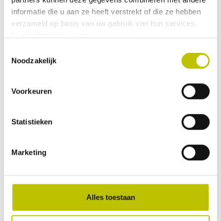
informatie die u aan ze heeft verstrekt of die ze hebben
Reviews
verzameld op basis van uw gebruik van hun services.
Meer informatie in het
cookiebeleid
.
0 Beoordeling
Toestemmingsselectie
Noodzakelijk
0
9
Voorkeuren
Deel je ervaringen met andere klanten.
Statistieken
Beoordeling schrijven
Marketing
Geen beoordelingen gevonden. Deel als eerste je
inzichten.
Alles toestaan