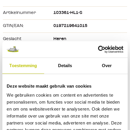
Grafische print 
van 
het 
logo 
op voorzijde
Artikelnummer
103361-HL1-S
Herenmodel
Ronde hals
GTIN/EAN:
0197219641015
Hoogwaardige afwerking
Geslacht
Heren
Kleur
Summer Blue Heather
Toestemming
Details
Over
Kleurtint
Blauw
Maat
S
Deze website maakt gebruik van cookies
Materiaal
60% Katoen, 40% Polyester
We gebruiken cookies om content en advertenties te
personaliseren, om functies voor social media te bieden
Merk
Carhartt
en om ons websiteverkeer te analyseren. Ook delen we
informatie over uw gebruik van onze site met onze
Bekijk alle specificaties
partners voor social media, adverteren en analyse. Deze
partners kunnen deze gegevens combineren met andere