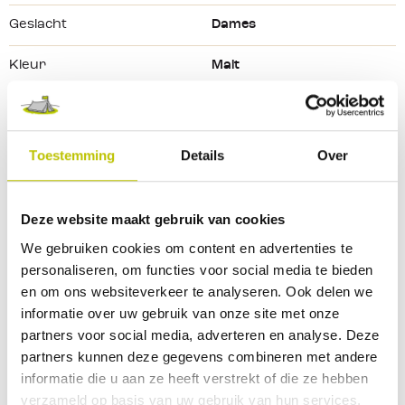
Linker borstzak met logo
Geslacht
Dames
Grafische print op de achterkant
Ronde hals
Kleur
Malt
Hoogwaardige afwerking
Kleurtint
Wit
Korte mouw
 met omslag
 en 
borduring
Damesmodel
Maat
S
Toestemming
Details
Over
Materiaal
100% Katoen
Deze website maakt gebruik van cookies
Merk
Carhartt
We gebruiken cookies om content en advertenties te
personaliseren, om functies voor social media te bieden
Bekijk alle specificaties
en om ons websiteverkeer te analyseren. Ook delen we
informatie over uw gebruik van onze site met onze
Reviews
partners voor social media, adverteren en analyse. Deze
partners kunnen deze gegevens combineren met andere
informatie die u aan ze heeft verstrekt of die ze hebben
0 Beoordeling
verzameld op basis van uw gebruik van hun services.