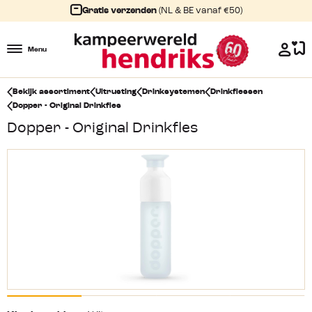
Gratis verzenden
(NL & BE vanaf €50)
Menu
Bekijk assortiment
Uitrusting
Drinksystemen
Drinkflessen
Dopper - Original Drinkfles
Dopper - Original Drinkfles