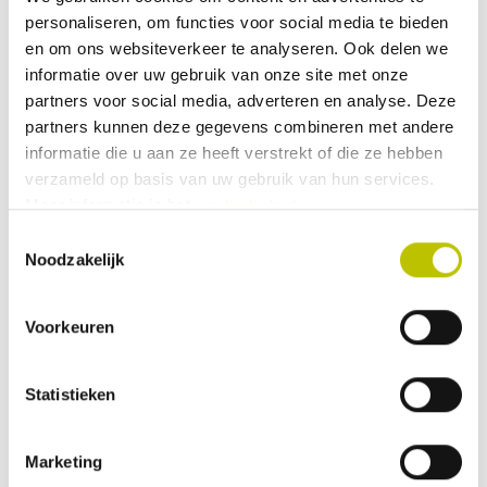
Hoogte (cm)
24
personaliseren, om functies voor social media te bieden
en om ons websiteverkeer te analyseren. Ook delen we
Inhoud
0.4 tot 0.5 ltr
, 450
informatie over uw gebruik van onze site met onze
partners voor social media, adverteren en analyse. Deze
Bekijk alle specificaties
partners kunnen deze gegevens combineren met andere
informatie die u aan ze heeft verstrekt of die ze hebben
verzameld op basis van uw gebruik van hun services.
Reviews
Meer informatie in het
cookiebeleid
.
Toestemmingsselectie
Noodzakelijk
0 Beoordeling
Voorkeuren
0
9
Deel je ervaringen met andere klanten.
Statistieken
Beoordeling schrijven
Marketing