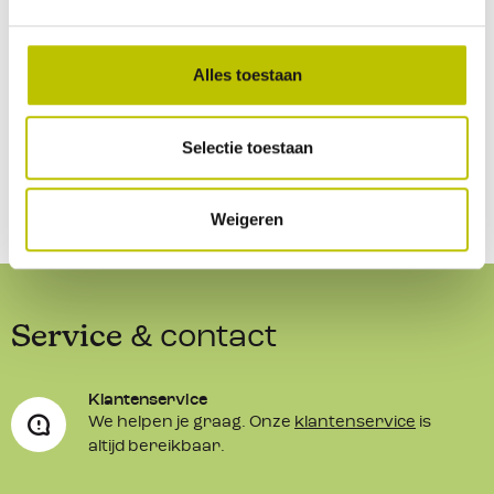
Geen beoordelingen gevonden. Deel als eerste je
Alles toestaan
inzichten.
Selectie toestaan
Weigeren
Service
& contact
Klantenservice
We helpen je graag. Onze
klantenservice
is
altijd bereikbaar.