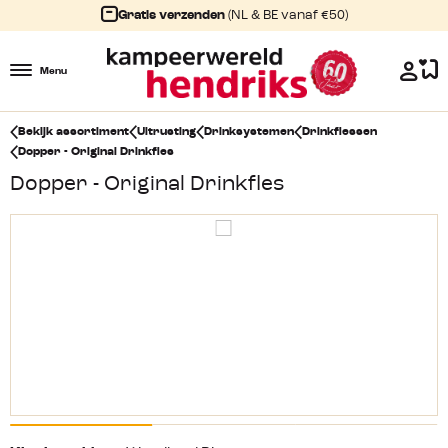
Gratis verzenden
(NL & BE vanaf €50)
Menu
Bekijk assortiment
Uitrusting
Drinksystemen
Drinkflessen
Dopper - Original Drinkfles
Dopper - Original Drinkfles