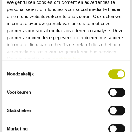
We gebruiken cookies om content en advertenties te
personaliseren, om functies voor social media te bieden
Gewicht (gr)
100
en om ons websiteverkeer te analyseren. Ook delen we
Hoogte (cm)
24
informatie over uw gebruik van onze site met onze
partners voor social media, adverteren en analyse. Deze
Inhoud
0.4 tot 0.5 ltr
partners kunnen deze gegevens combineren met andere
informatie die u aan ze heeft verstrekt of die ze hebben
Inhoud (ml)
450
verzameld op basis van uw gebruik van hun services.
Meer informatie in het
cookiebeleid
.
Bekijk alle specificaties
Toestemmingsselectie
Noodzakelijk
Reviews
Voorkeuren
0 Beoordeling
Statistieken
0
9
Marketing